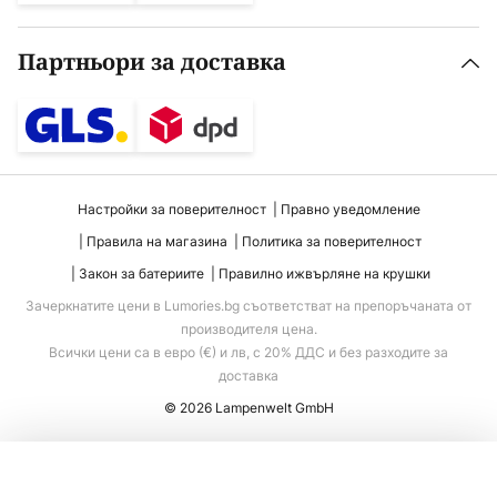
Партньори за доставка
Настройки за поверителност
Правно уведомление
Правила на магазина
Политика за поверителност
Закон за батериите
Правилно ижвърляне на крушки
Зачеркнатите цени в Lumories.bg съответстват на препоръчаната от
производителя цена.
Всички цени са в евро (€) и лв, с 20% ДДС и без разходите за
доставка
© 2026 Lampenwelt GmbH
Добавяне към количката