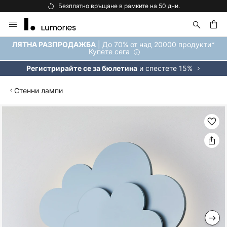
Безплатно връщане в рамките на 50 дни.
Прескачане
към
съдържанието
ене
| До 70% от над 20000 продукти*
ЛЯТНА РАЗПРОДАЖБА
Купете сега
и спестете 15%
Регистрирайте се за бюлетина
Стенни лампи
Преминете
към
края
на
галерията
на
изображенията