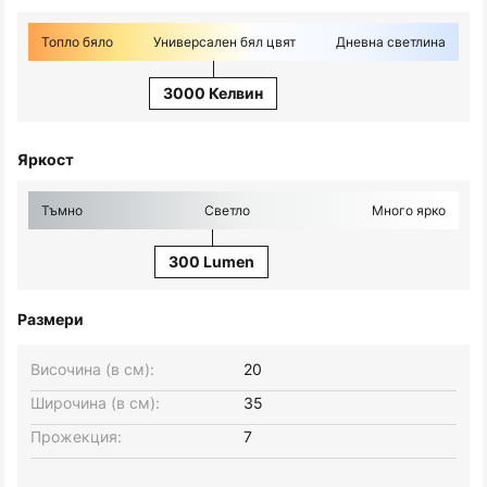
Топло бяло
Универсален бял цвят
Дневна светлина
3000 Келвин
Яркост
Тъмно
Светло
Много ярко
300 Lumen
Размери
Височина (в см):
20
Широчина (в см):
35
Прожекция:
7