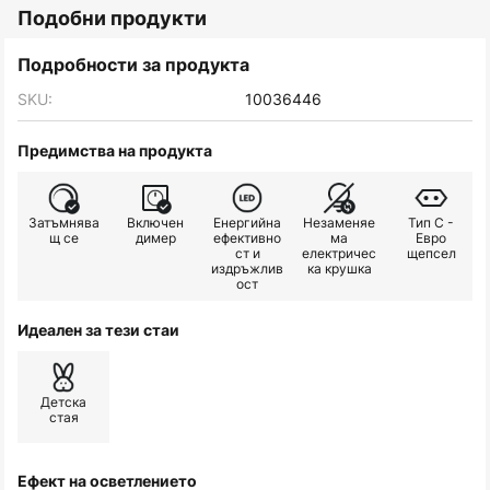
Подобни продукти
Подробности за продукта
SKU:
10036446
Предимства на продукта
Затъмнява
Включен
Енергийна
Незаменяе
Тип C -
щ се
димер
ефективно
ма
Евро
ст и
електричес
щепсел
издръжлив
ка крушка
ост
Идеален за тези стаи
Детска
стая
Ефект на осветлението