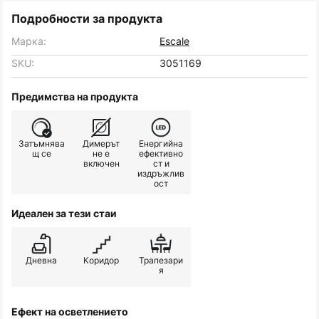
Подробности за продукта
Марка:
Escale
SKU:
3051169
Предимства на продукта
Затъмнява
Димерът
Енергийна
щ се
не е
ефективно
включен
ст и
издръжлив
ост
Идеален за тези стаи
Дневна
Коридор
Трапезари
я
Ефект на осветлението