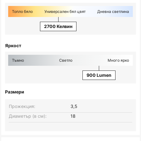
Топло бяло
Универсален бял цвят
Дневна светлина
2700 Келвин
Яркост
Тъмно
Светло
Много ярко
900 Lumen
Размери
Прожекция:
3,5
Диаметър (в см):
18