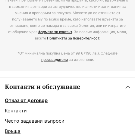
пакети, препоръки и презентации на продукти, както и съдържание от
възможни партньори за сътрудничество и анкети и запитвания за
мнения и препоръки за покупка. Можете да се отпишете от
получаването му по всяко време, като използвате връзката за
отписване, която се намира във всеки бюлетин, или ни изпратите
съобщение чрез
формата за контакт
. За повече информация, моля,
вижте
Политиката за поверителност
.
*От минимална покупна цена от 99 € (190 лв.). Следните
производители
са изключени.
Контакти и обслужване
Отказ от договор
Контакти
Често задавани въпроси
Връща