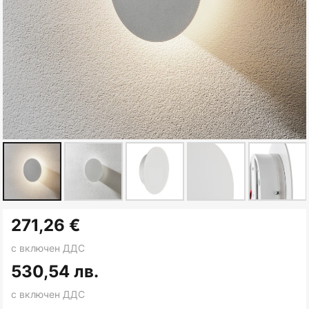
Преминете
271,26 €
към
началото
с включен ДДС
на
530,54 лв.
галерия
с включен ДДС
със