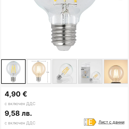
Преминете
4,90 €
към
началото
с включен ДДС
на
9,58 лв.
галерия
Лист с данни
с включен ДДС
със