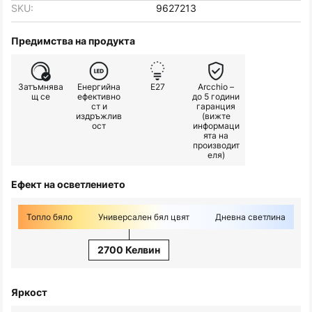
SKU:
9627213
Предимства на продукта
Затъмнява
Енергийна
E27
Arcchio –
щ се
ефективно
до 5 години
ст и
гаранция
издръжлив
(вижте
ост
информаци
ята на
производит
еля)
Ефект на осветлението
Топло бяло
Универсален бял цвят
Дневна светлина
2700 Келвин
Яркост