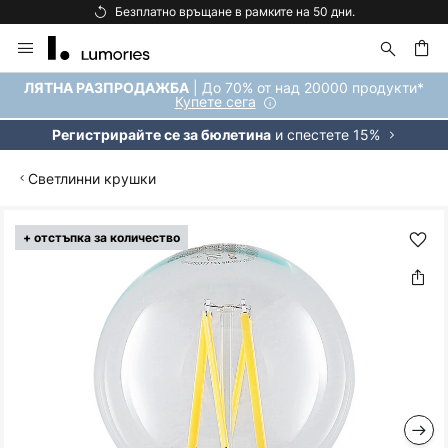
Безплатно връщане в рамките на 50 дни.
Прескачане
към
съдържанието
ене
| До 70% от над 20000 продукти*
ЛЯТНА РАЗПРОДАЖБА
Купете сега
и спестете 15%
Регистрирайте се за бюлетина
Светлинни крушки
Преминете
+ отстъпка за количество
към
края
на
галерията
на
изображенията