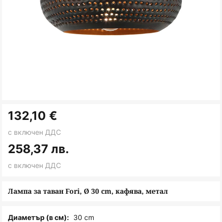
Преминете
132,10 €
към
началото
с включен ДДС
на
258,37 лв.
галерия
с включен ДДС
със
снимки
Лампа за таван Fori, Ø 30 cm, кафява, метал
30 cm
Диаметър (в см):