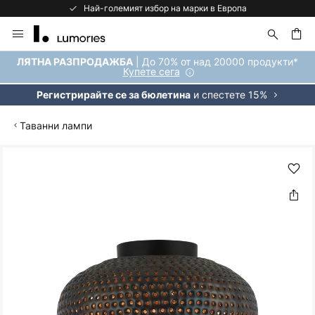
Най-големият избор на марки в Европа
Прескачане
към
съдържанието
ене
| До 70% от над 20000 продукти*
ЛЯТНА РАЗПРОДАЖБА
Купете сега
и спестете 15%
Регистрирайте се за бюлетина
Таванни лампи
Преминете
към
края
на
галерията
на
изображенията