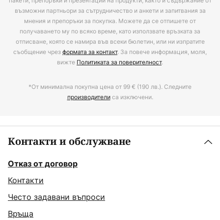
пакети, препоръки и презентации на продукти, както и съдържание от
възможни партньори за сътрудничество и анкети и запитвания за
мнения и препоръки за покупка. Можете да се отпишете от
получаването му по всяко време, като използвате връзката за
отписване, която се намира във всеки бюлетин, или ни изпратите
съобщение чрез
формата за контакт
. За повече информация, моля,
вижте
Политиката за поверителност
.
*От минимална покупна цена от 99 € (190 лв.). Следните
производители
са изключени.
Контакти и обслужване
Отказ от договор
Контакти
Често задавани въпроси
Връща