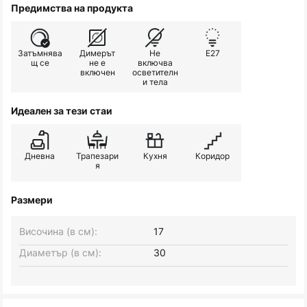
Предимства на продукта
Затъмнява
Димерът
Не
E27
щ се
не е
включва
включен
осветителн
и тела
Идеален за тези стаи
Дневна
Трапезари
Кухня
Коридор
я
Размери
Височина (в см):
17
Диаметър (в см):
30