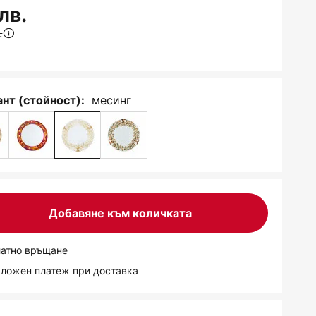
лв.
.
месинг
нт (стойност):
Добавяне към количката
латно връщане
аложен платеж при доставка