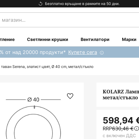
Безплатно връщане в рамките на 50 дни.
тление
Светлинни крушки
Вентилатори
Марки
0% от над 20000 продукти*
Купете сега
аван Serena, златист цвят, Ø 40 cm, метал/стъкло
KOLARZ Лампа 
метал/стъкло
598,94 
RRP
630,46 €
с включен ДДС