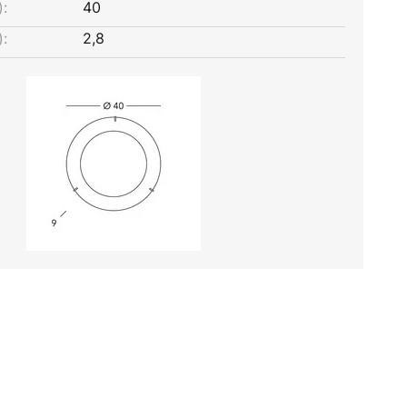
:
40
:
2,8