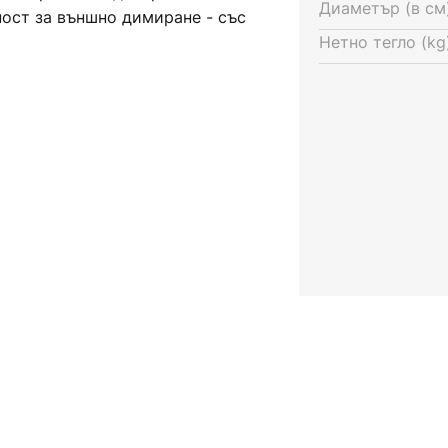
Диаметър (в см)
ност за външно димиране - със
Нетно тегло (kg)