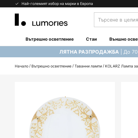
Прескачане
Най-големият избор на марки в Европа
към
Търсене
съдържанието
в
целия
магазин...
Вътрешно осветление
Стаи
Външно осве
| До 7
ЛЯТНА РАЗПРОДАЖБА
Начало
Вътрешно осветление
Таванни лампи
KOLARZ Лампа за т
Преминете
към
края
на
галерията
на
изображенията