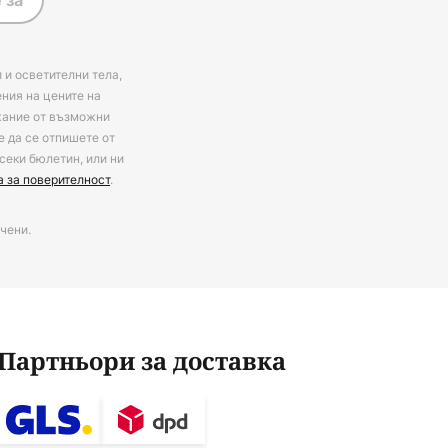
 за
 и осветителни тела,
ения на цените на
ржание от възможни
е да се отпишете от
секи бюлетин, или ни
а за поверителност
.
чени.
Партньори за доставка