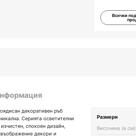
Всички по
про
информация
боядисан декоративен ръб
Размери
уникална. Серията осветителни
 изчистен, спокоен дизайн,
Височина (в см)
с въображение декори и