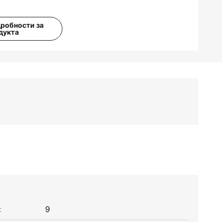
дробности за
дукта
:
9