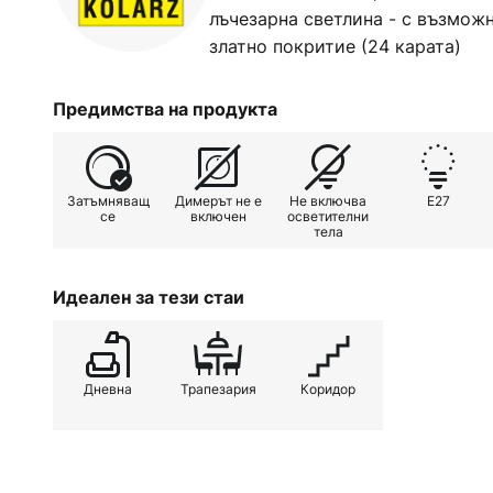
лъчезарна светлина - с възмож
златно покритие (24 карата)
Предимства на продукта
Затъмняващ
Димерът не е
Не включва
E27
се
включен
осветителни
тела
Идеален за тези стаи
Дневна
Трапезария
Коридор