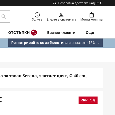
Безплатна доставка над 92 €.
Търсене
Услуга
Влезте в системата
Моята количка
ОТСТЪПКИ
Бизнес клиенти
Още
и спестете 15%
Регистрирайте се за бюлетина
за таван Serena, златист цвят, Ø 40 cm,
€
RRP -5%