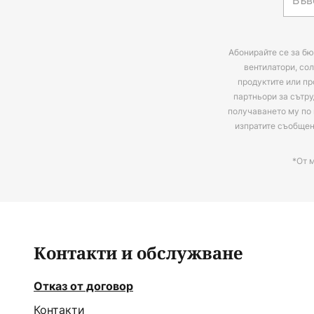
Абонирайте се за бю
вентилатори, сол
продуктите или пр
партньори за сътру
получаването му по 
изпратите съобще
*От 
Контакти и обслужване
Отказ от договор
Контакти