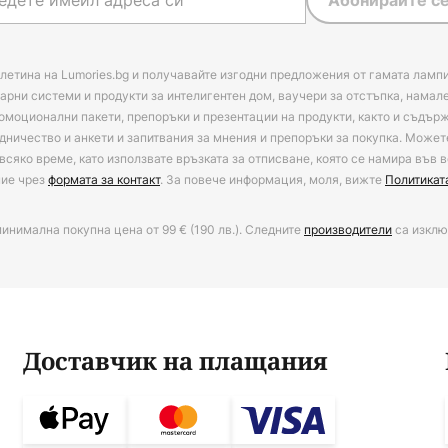
Абонирайте се
летина на Lumories.bg и получавайте изгодни предложения от гамата лампи
арни системи и продукти за интелигентен дом, ваучери за отстъпка, намал
омоционални пакети, препоръки и презентации на продукти, както и съдъ
дничество и анкети и запитвания за мнения и препоръки за покупка. Может
всяко време, като използвате връзката за отписване, която се намира във в
ние чрез
формата за контакт
. За повече информация, моля, вижте
Политикат
минимална покупна цена от 99 € (190 лв.). Следните
производители
са изклю
Доставчик на плащания