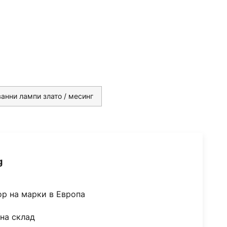
ванни лампи злато / месинг
g
ор на марки в Европа
на склад