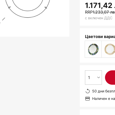
1.171,42 
RRP
1.233,07 лв
с включен ДДС
Цветови вариа
1
50 дни безп
Наличен е н