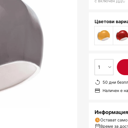
с включен ДДС
Цветови вариа
1
50 дни безп
Наличен е н
Информация 
Остават само
Време за дост