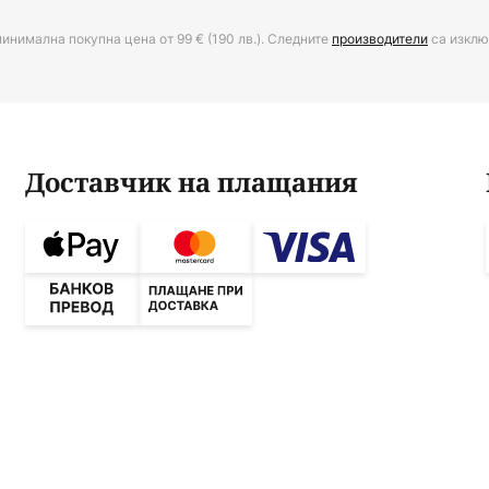
минимална покупна цена от 99 € (190 лв.). Следните
производители
са изклю
Доставчик на плащания