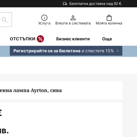
Безплатна доставка над 92 €.
Търсене
Услуга
Влезте в системата
Моята количка
ОТСТЪПКИ
Бизнес клиенти
Още
и спестете 15%
Регистрирайте се за бюлетина
енна лампа Ayrton, сива
€
лв.