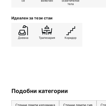
се
включен
осветителни
тела
Идеален за тези стаи
Дневна
Трапезария
Коридор
Подобни категории
Стенни лампи керамика
Стенни лампи сив
Ст