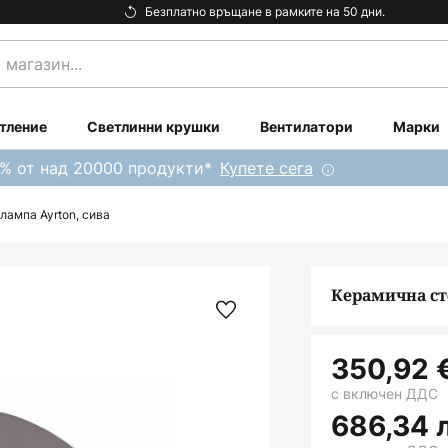
Безплатно връщане в рамките на 50 дни.
тление
Светлинни крушки
Вентилатори
Марки
0% от над 20000 продукти*
Купете сега
лампа Ayrton, сива
Керамична ст
350,92 
с включен ДДС
686,34 