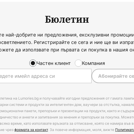
Бюлетин
те най-добрите ни предложения, ексклузивни промоции
осветлението. Регистрирайте се сега и ние ще ви изпра
ожете да използвате при първата си покупка в нашия о
Частен клиент
Компания
Абонирайте се
летина на Lumories.bg и получавайте изгодни предложения от гамата лампи
арни системи и продукти за интелигентен дом, ваучери за отстъпка, намал
омоционални пакети, препоръки и презентации на продукти, както и съдъ
дничество и анкети и запитвания за мнения и препоръки за покупка. Может
всяко време, като използвате връзката за отписване, която се намира във в
ние чрез
формата за контакт
. За повече информация, моля, вижте
Политикат