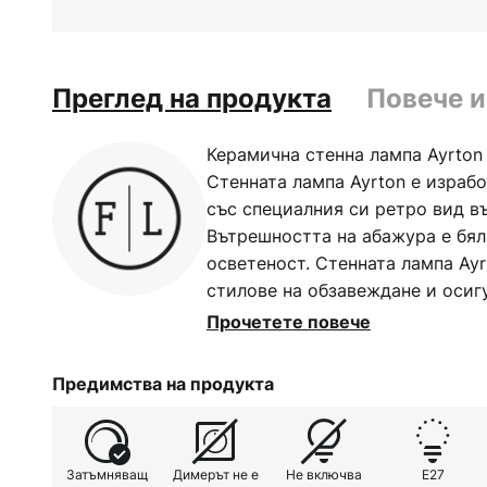
Преглед на продукта
Повече 
Керамична стенна лампа Ayrton
Стенната лампа Ayrton е израбо
със специалния си ретро вид въ
Вътрешността на абажура е бял
осветеност. Стенната лампа Ay
стилове на обзавеждане и осиг
осветление във всекидневни, тр
Прочетете повече
ръчно изработена в Италия и о
- италианския състезателен пил
Предимства на продукта
възможност за външно димира
Затъмняващ
Димерът не е
Не включва
E27