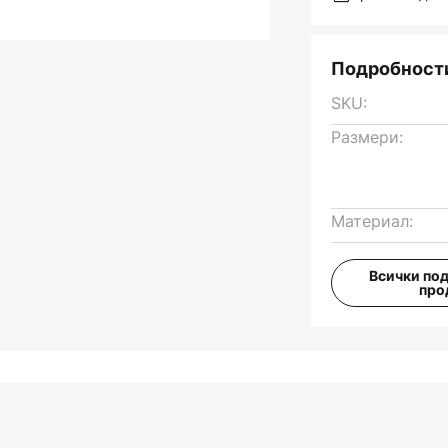
Подробности
SKU:
Размери:
Материал:
Всички по
про