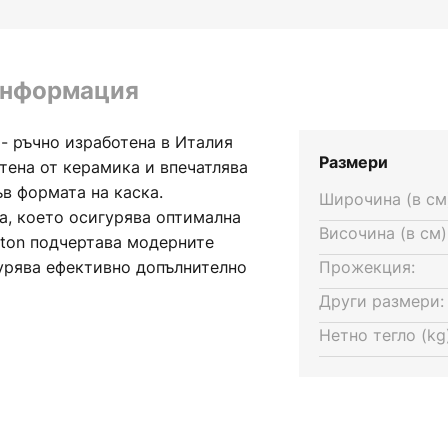
информация
 - ръчно изработена в Италия
Размери
тена от керамика и впечатлява
в формата на каска.
Широчина (в см
а, което осигурява оптимална
Височина (в см)
rton подчертава модерните
урява ефективно допълнително
Прожекция:
апезарии и коридори. Ayrton е
Други размери:
тдава почит на своя съименник
Нетно тегло (kg)
от Айртон Сена - и е с
не