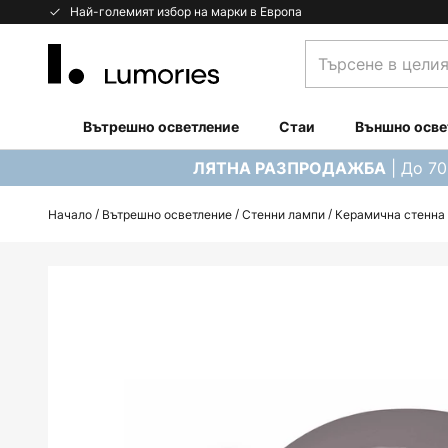
Прескачане
Най-големият избор на марки в Европа
към
Търсене
съдържанието
в
целия
магазин...
Вътрешно осветление
Стаи
Външно осве
| До 7
ЛЯТНА РАЗПРОДАЖБА
Начало
Вътрешно осветление
Стенни лампи
Керамична стенна 
Преминете
към
края
на
галерията
на
изображенията