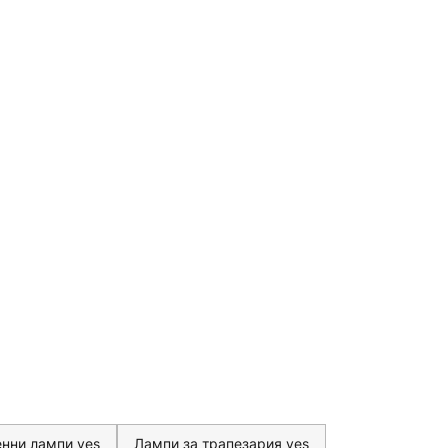
енни лампи yes
Лампи за трапезария yes