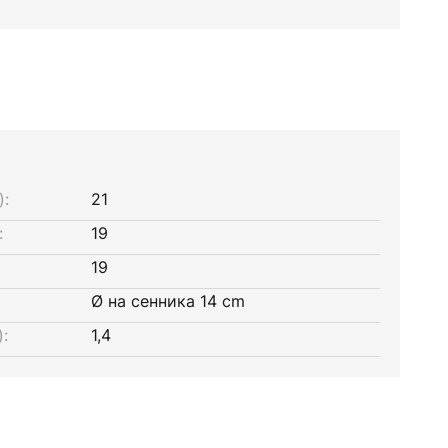
):
21
:
19
19
Ø на сенника 14 cm
:
1,4