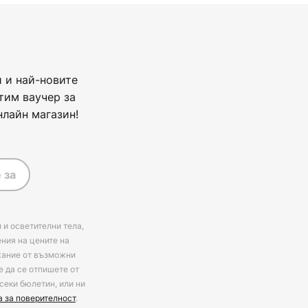
 и най-новите
тим ваучер за
нлайн магазин!
 за
 и осветителни тела,
ения на цените на
ржание от възможни
е да се отпишете от
секи бюлетин, или ни
а за поверителност
.