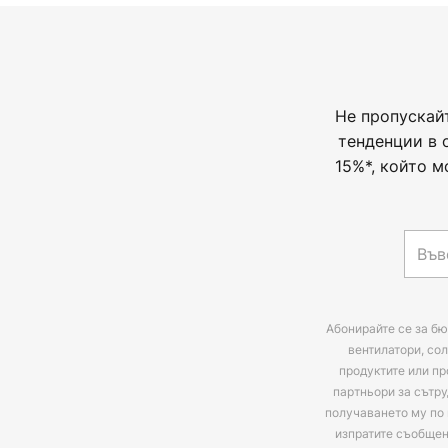
Не пропускай
тенденции в 
15%*, който м
Абонирайте се за бю
вентилатори, сол
продуктите или пр
партньори за сътру
получаването му по 
изпратите съобще