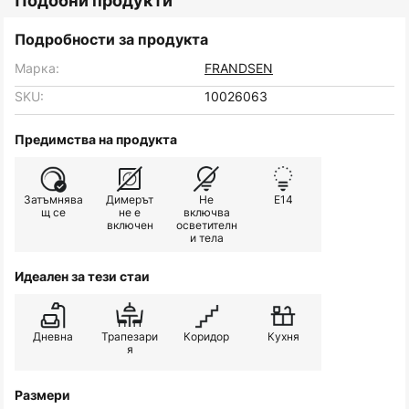
Подобни продукти
Подробности за продукта
Марка:
FRANDSEN
SKU:
10026063
Предимства на продукта
Затъмнява
Димерът
Не
E14
щ се
не е
включва
включен
осветителн
и тела
Идеален за тези стаи
Дневна
Трапезари
Коридор
Кухня
я
Размери