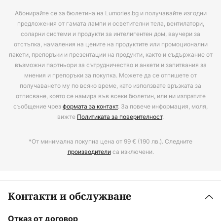
Абонирайте се за бюлетина на Lumories.bg и получавайте изгодни
предложения от гамата лампи и осветителни тела, вентилатори,
соларни системи и продукти за интелигентен дом, ваучери за
отстъпка, намаления на цените на продуктите или промоционални
пакети, препоръки и презентации на продукти, както и съдържание от
възможни партньори за сътрудничество и анкети и запитвания за
мнения и препоръки за покупка. Можете да се отпишете от
получаването му по всяко време, като използвате връзката за
отписване, която се намира във всеки бюлетин, или ни изпратите
съобщение чрез
формата за контакт
. За повече информация, моля,
вижте
Политиката за поверителност
.
*От минимална покупна цена от 99 € (190 лв.). Следните
производители
са изключени.
Контакти и обслужване
Отказ от договор