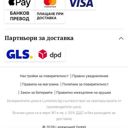
Партньори за доставка
Настройки за поверителност
Правно уведомление
Правила на магазина
Политика за поверителност
Закон за батериите
Правилно ижвърляне на крушки
Зачеркнатите цени в Lumories.bg съответстват на препоръчаната от
производителя цена.
Всички цени са в евро (€) и лв, с 20% ДДС и без разходите за
доставка
© 2026 Lampenwelt GmbH