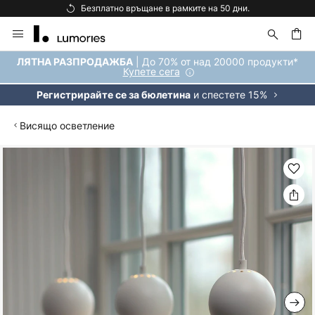
Безплатно връщане в рамките на 50 дни.
Прескачане
към
съдържанието
ене
| До 70% от над 20000 продукти*
ЛЯТНА РАЗПРОДАЖБА
Купете сега
и спестете 15%
Регистрирайте се за бюлетина
Висящо осветление
Преминете
към
края
на
галерията
на
изображенията