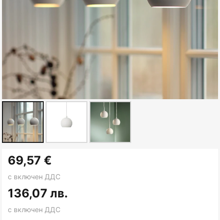
Преминете
69,57 €
към
началото
с включен ДДС
на
136,07 лв.
галерия
с включен ДДС
със