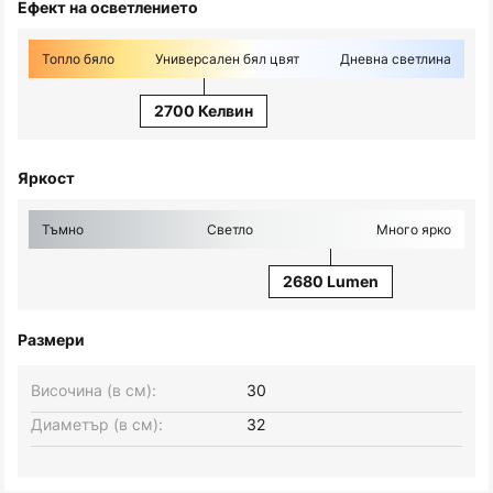
Ефект на осветлението
Топло бяло
Универсален бял цвят
Дневна светлина
2700 Келвин
Яркост
Тъмно
Светло
Много ярко
2680 Lumen
Размери
Височина (в см):
30
Диаметър (в см):
32