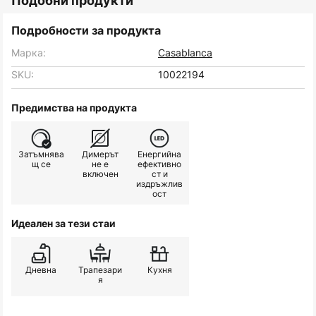
Подобни продукти
Подробности за продукта
Марка:
Casablanca
SKU:
10022194
Предимства на продукта
Затъмнява
Димерът
Енергийна
щ се
не е
ефективно
включен
ст и
издръжлив
ост
Идеален за тези стаи
Дневна
Трапезари
Кухня
я