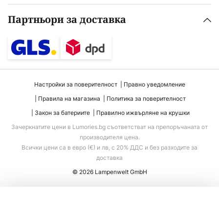
Партньори за доставка
Настройки за поверителност
Правно уведомление
Правила на магазина
Политика за поверителност
Закон за батериите
Правилно ижвърляне на крушки
Зачеркнатите цени в Lumories.bg съответстват на препоръчаната от
производителя цена.
Всички цени са в евро (€) и лв, с 20% ДДС и без разходите за
доставка
© 2026 Lampenwelt GmbH
Добавяне към количката