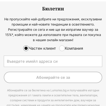
Бюлетин
Не пропускайте най-добрите ни предложения, ексклузивни
промоции и най-новите тенденции в осветлението.
Регистрирайте се сега и ние ще ви изпратим ваучер за
15%*, който можете да използвате при първата си покупка
в нашия онлайн магазин!
Частен клиент
Компания
Абонирайте се за
Абонирайте се за бюлетина на Lumories.bg и получавайте изгодни
предложения от гамата лампи и осветителни тела, вентилатори,
соларни системи и продукти за интелигентен дом, ваучери за
отстъпка, намаления на цените на продуктите или промоционални