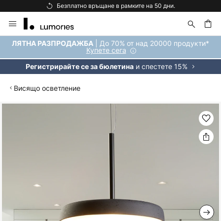
Безплатно връщане в рамките на 50 дни.
Прескачане
към
съдържанието
ене
| До 70% от над 20000 продукти*
ЛЯТНА РАЗПРОДАЖБА
Купете сега
и спестете 15%
Регистрирайте се за бюлетина
Висящо осветление
Преминете
към
края
на
галерията
на
изображенията