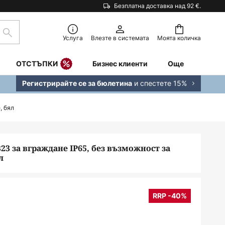
Безплатна доставка над 92 €.
Търсене
Услуга
Влезте в системата
Моята количка
ОТСТЪПКИ
Бизнес клиенти
Още
и спестете 15%
Регистрирайте се за бюлетина
, бял
3 за вграждане IP65, без възможност за
л
RRP -40%