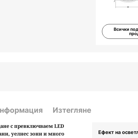
Всички по
про
информация
Изтегляне
дане с превключваем LED
Ефект на освет
бани, уелнес зони и много