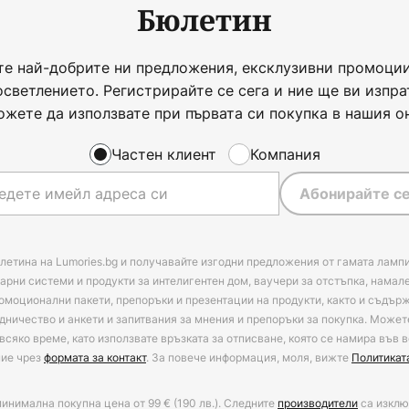
Бюлетин
те най-добрите ни предложения, ексклузивни промоции
осветлението. Регистрирайте се сега и ние ще ви изпра
ожете да използвате при първата си покупка в нашия о
Частен клиент
Компания
Абонирайте се
летина на Lumories.bg и получавайте изгодни предложения от гамата лампи
арни системи и продукти за интелигентен дом, ваучери за отстъпка, намал
омоционални пакети, препоръки и презентации на продукти, както и съдъ
дничество и анкети и запитвания за мнения и препоръки за покупка. Может
всяко време, като използвате връзката за отписване, която се намира във в
ние чрез
формата за контакт
. За повече информация, моля, вижте
Политикат
минимална покупна цена от 99 € (190 лв.). Следните
производители
са изклю