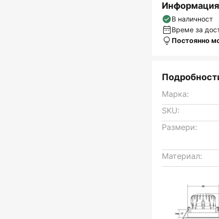
Информация 
В наличност
Време за дост
Постоянно м
Подробности
Марка:
SKU:
Размери:
Материал: