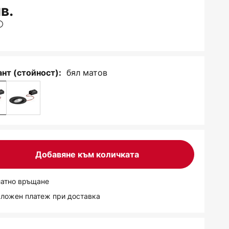
в.
бял матов
нт (стойност):
Добавяне към количката
латно връщане
аложен платеж при доставка