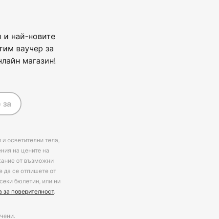
 и най-новите
тим ваучер за
нлайн магазин!
 за
 и осветителни тела,
ения на цените на
ржание от възможни
е да се отпишете от
секи бюлетин, или ни
а за поверителност
.
чени.