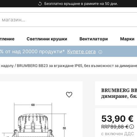
Безплатно връщане в рамките на 50 дни.
тление
Светлинни крушки
Вентилатори
Марки
0% от над 20000 продукти*
Купете сега
 надолу
BRUMBERG BB23 за вграждане IP65, без възможност за димиране
BRUMBERG BB2
димиране, бя
53,90 €
RRP
89,88 €
с включен ДДС