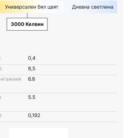
Универсален бял цвят
Дневна светлина
3000 Келвин
:
0,4
:
8,5
онтажния
6.8
р
5.5
:
0,192