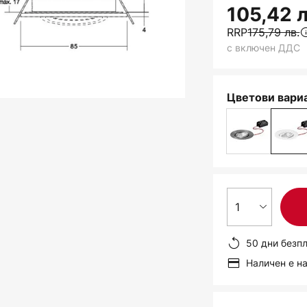
105,42 л
RRP
175,79 лв.
с включен ДДС
Цветови вариа
1
50 дни безп
Наличен е н