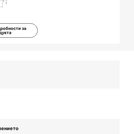
дробности за
дукта
лението