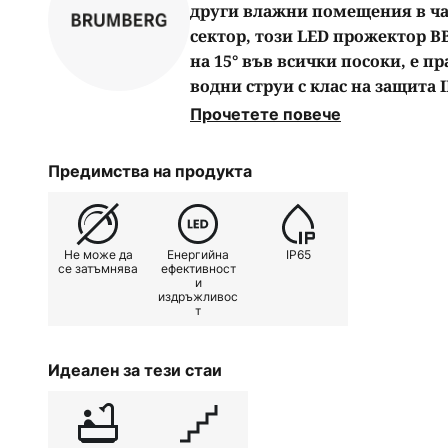
други влажни помещения в ча
сектор, този LED прожектор BB
на 15° във всички посоки, е п
водни струи с клас на защита 
без инструменти с помощта 
Прочетете повече
да се монтира при дебелина на
да се димира. Осветителното 
Предимства на продукта
светлина, която се излъчва под
оптимално от сребристия реф
симетрично разпределение на
Не може да
Енергийна
IP65
лъч през прозрачния пластмас
се затъмнява
ефективност
и
издръжливос
- може да се завърта на 15° - В
т
Допустима температура на окол
Включва превключваема електр
Идеален за тези стаи
Не трябва да се покрива с топ