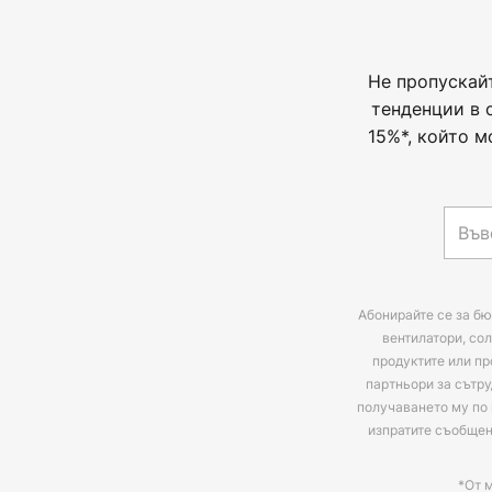
Не пропускай
тенденции в 
15%*, който м
Абонирайте се за бю
вентилатори, сол
продуктите или пр
партньори за сътру
получаването му по 
изпратите съобще
*От 