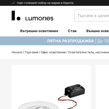
Прескачане
Най-големият избор на марки в Европа
към
Търсене
съдържанието
в
целия
магазин...
Вътрешно осветление
Стаи
Външно осве
| До 7
ЛЯТНА РАЗПРОДАЖБА
Начало
Търговия
Офис осветление
Осветителни тела, насочени
Преминете
към
края
на
галерията
на
изображенията