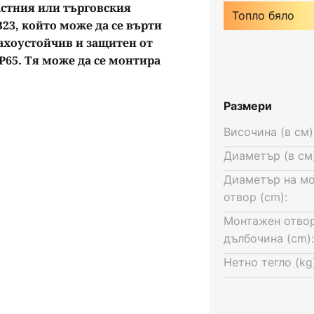
стния или търговския
Топло бяло
23, който може да се върти
рахоустойчив и защитен от
IP65. Тя може да се монтира
на монтажни пружини, може
 тавана до 1,7 cm и не може
Размери
тяло излъчва топла бяла
 ъгъл 36° и се разпределя
Височина (в см)
лектор с ротационно
Диаметър (в см)
 светлината на дълбок широк
Диаметър на м
ов капак.
отвор (cm):
исока степен на защита IP65 -
Монтажен отво
ната среда - 20 до 25 °C -
дълбочина (cm):
онна контролна апаратура -
Нетно тегло (kg)
лоизолационен материал