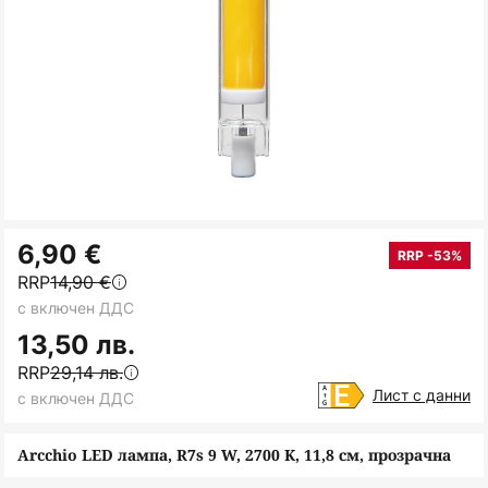
Преминете
6,90 €
към
RRP -53%
RRP
14,90 €
началото
с включен ДДС
на
галерия
13,50 лв.
със
RRP
29,14 лв.
снимки
Лист с данни
с включен ДДС
Arcchio LED лампа, R7s 9 W, 2700 K, 11,8 см, прозрачна