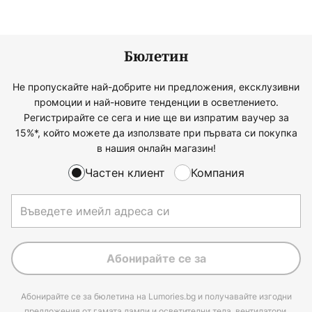
Бюлетин
Не пропускайте най-добрите ни предложения, ексклузивни
промоции и най-новите тенденции в осветлението.
Регистрирайте се сега и ние ще ви изпратим ваучер за
15%*, който можете да използвате при първата си покупка
в нашия онлайн магазин!
Частен клиент
Компания
Абонирайте се за
Абонирайте се за бюлетина на Lumories.bg и получавайте изгодни
предложения от гамата лампи и осветителни тела, вентилатори,