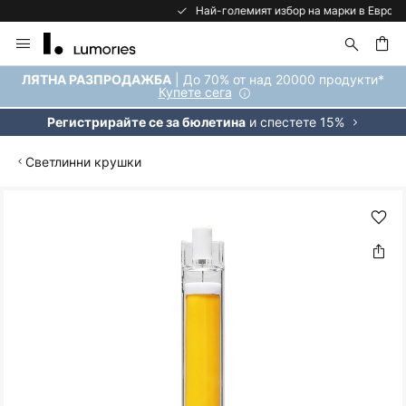
Най-големият избор на марки в Европа
Прескачане
към
съдържанието
ене
| До 70% от над 20000 продукти*
ЛЯТНА РАЗПРОДАЖБА
Купете сега
и спестете 15%
Регистрирайте се за бюлетина
Светлинни крушки
Преминете
към
края
на
галерията
на
изображенията