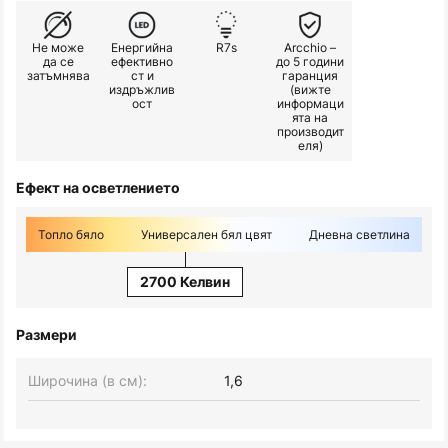
Не може
Енергийна
R7s
Arcchio –
да се
ефективно
до 5 години
затъмнява
ст и
гаранция
издръжлив
(вижте
ост
информаци
ята на
производит
еля)
Ефект на осветлението
Топло бяло
Универсален бял цвят
Дневна светлина
2700 Келвин
Размери
Широчина (в см):
1,6