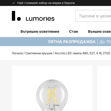
Прескачане
Най-големият избор на марки в Европа
към
Търсене
съдържанието
в
целия
магазин...
Вътрешно осветление
Стаи
Външно осве
| До 7
ЛЯТНА РАЗПРОДАЖБА
Начало
Светлинни крушки
Arcchio LED лампа A60, E27, 4 W, 270
Преминете
към
края
на
галерията
на
изображенията