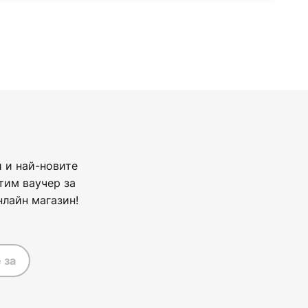
 и най-новите
тим ваучер за
нлайн магазин!
 за