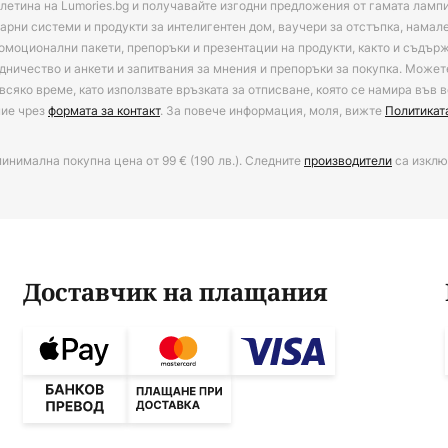
летина на Lumories.bg и получавайте изгодни предложения от гамата лампи
арни системи и продукти за интелигентен дом, ваучери за отстъпка, намал
омоционални пакети, препоръки и презентации на продукти, както и съдъ
дничество и анкети и запитвания за мнения и препоръки за покупка. Может
всяко време, като използвате връзката за отписване, която се намира във в
ние чрез
формата за контакт
. За повече информация, моля, вижте
Политикат
минимална покупна цена от 99 € (190 лв.). Следните
производители
са изклю
Доставчик на плащания