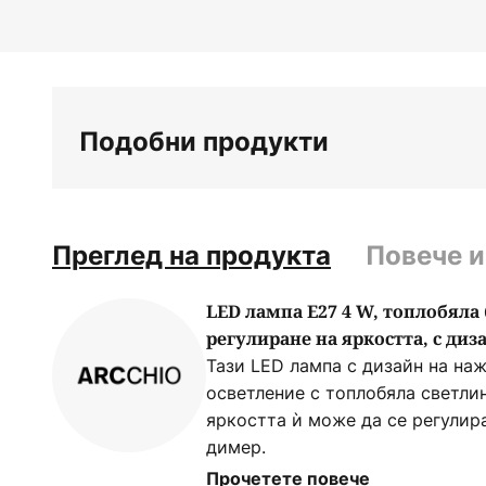
на
галерия
със
снимки
Подобни продукти
Преглед на продукта
Повече 
LED лампа E27 4 W, топлобяла 
регулиране на яркостта, с ди
Тази LED лампа с дизайн на на
осветление с топлобяла светлин
яркостта ѝ може да се регулир
димер.
- с възможност за регулиране 
Прочетете повече