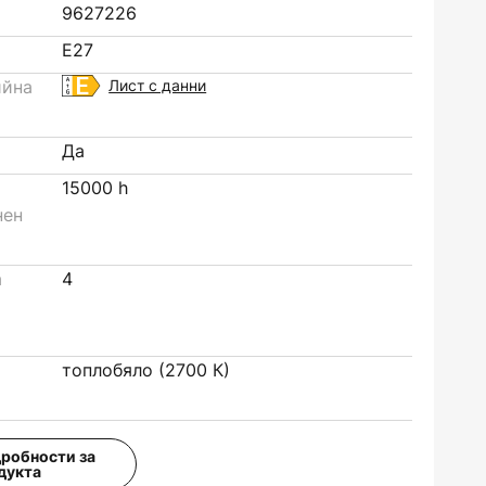
9627226
E27
ийна
Лист с данни
Да
15000 h
нен
а
4
топлобяло (2700 К)
дробности за
дукта