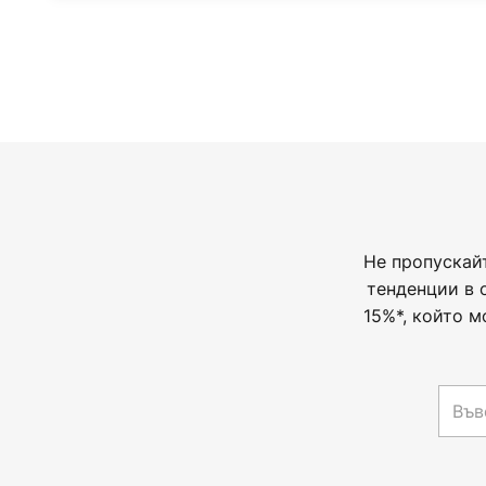
Не пропускай
тенденции в 
15%*, който м