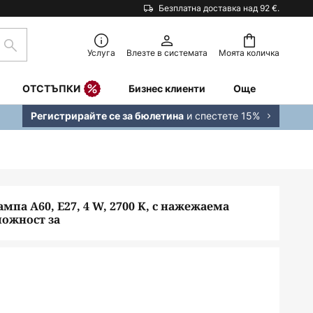
Безплатна доставка над 92 €.
Търсене
Услуга
Влезте в системата
Моята количка
ОТСТЪПКИ
Бизнес клиенти
Още
и спестете 15%
Регистрирайте се за бюлетина
ампа A60, E27, 4 W, 2700 K, с нажежаема
можност за