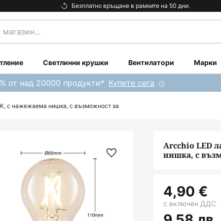
Безплатно връщане в рамките на 50 дни.
тление
Светлинни крушки
Вентилатори
Марки
0% от над 20000 продукти*
Купете сега
0 K, с нажежаема нишка, с възможност за
Arcchio LED л
нишка, с въз
4,90 €
с включен ДДС
9,58 лв.