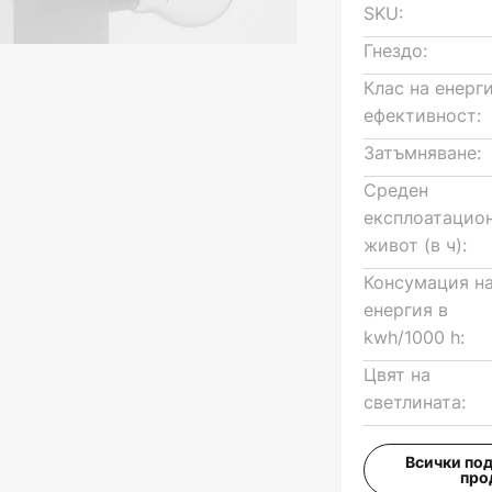
SKU:
Гнездо:
Клас на енерг
ефективност:
Затъмняване:
Среден
експлоатацио
живот (в ч):
Консумация н
енергия в
kwh/1000 h:
Цвят на
светлината:
Всички по
про