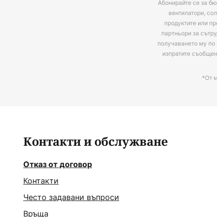
Абонирайте се за бю
вентилатори, сол
продуктите или пр
партньори за сътру
получаването му по 
изпратите съобще
*От 
Контакти и обслужване
Отказ от договор
Контакти
Често задавани въпроси
Връща