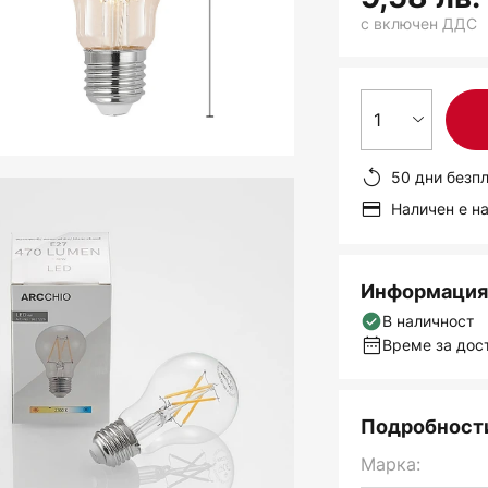
с включен ДДС
1
50 дни безп
Наличен е н
Информация 
В наличност
Време за дост
Подробности
Марка: