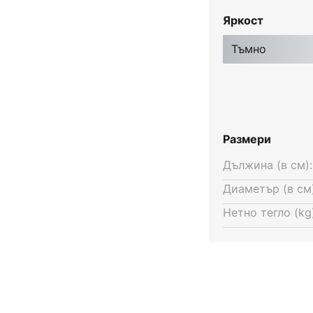
Яркост
Тъмно
Размери
Дължина (в см):
Диаметър (в см)
Нетно тегло (kg)