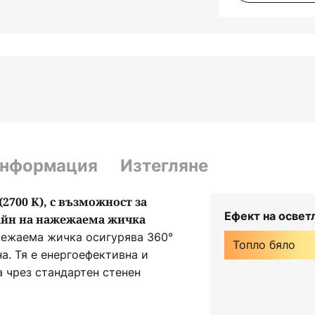
информация
Изтегляне
(2700 K), с възможност за
Ефект на освет
зайн на нажежаема жичка
жежаема жичка осигурява 360°
Топло бяло
а. Тя е енергоефективна и
а чрез стандартен стенен
на яркостта с фазови димери