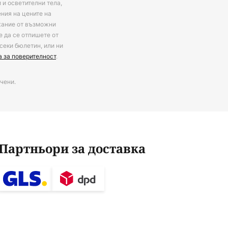
 и осветителни тела,
ения на цените на
ржание от възможни
е да се отпишете от
секи бюлетин, или ни
а за поверителност
.
чени.
Партньори за доставка