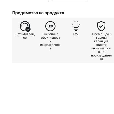
Предимства на продукта
Затъмняващ
Енергийна
E27
Arcchio – до 5
се
ефективност
години
и
гаранция
издръжливос
(вижте
т
информацият
а на
производител
я)