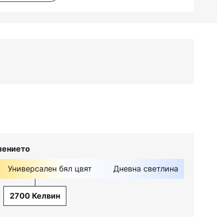
лението
Универсален бял цвят
Дневна светлина
2700 Келвин