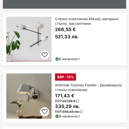
Стенно осветление Mikado, матирано
стъкло, три светлини
266,55 €
521,33 лв.
В наличност
RRP -15%
Artemide Tolomeo Faretto - Дизайнерско
стенно осветление
171,43 €
RRP
201,68 €
335,29 лв.
RRP
394,45 лв.
В наличност