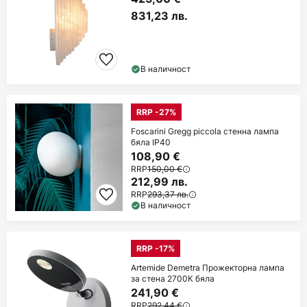
831,23 лв.
В наличност
RRP -27%
Foscarini Gregg piccola стенна лампа
бяла IP40
108,90 €
RRP
150,00 €
212,99 лв.
RRP
293,37 лв.
В наличност
RRP -17%
Artemide Demetra Прожекторна лампа
за стена 2700К бяла
241,90 €
RRP
292,44 €