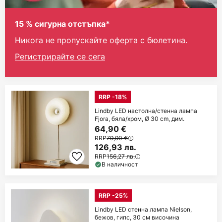
15 % сигурна отстъпка*
Никога не пропускайте оферта с бюлетина.
Регистрирайте се сега
RRP -18%
Lindby LED настолна/стенна лампа
Fjora, бяла/хром, Ø 30 cm, дим.
64,90 €
RRP
79,90 €
126,93 лв.
RRP
156,27 лв.
В наличност
RRP -25%
Lindby LED стенна лампа Nielson,
бежов, гипс, 30 см височина