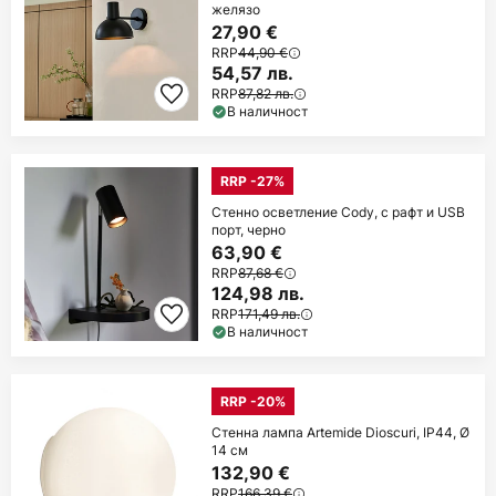
желязо
27,90 €
RRP
44,90 €
54,57 лв.
RRP
87,82 лв.
В наличност
RRP -27%
Стенно осветление Cody, с рафт и USB
порт, черно
63,90 €
RRP
87,68 €
124,98 лв.
RRP
171,49 лв.
В наличност
RRP -20%
Стенна лампа Artemide Dioscuri, IP44, Ø
14 см
132,90 €
RRP
166,39 €