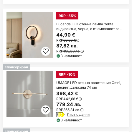
RRP -55%
Lucande LED стенна лампа Yekta,
индиректна, черна, с възможност за
димиране
44,90 €
RRP
99,90 €
87,82 лв.
RRP
195,39 лв.
В наличност
спонсориран
RRP -10%
UMAGE LED стенно осветление Omni,
месинг, дължина 74 cm
398,42 €
RRP
442,68 €
779,24 лв.
RRP
865,81 лв.
Лист с данни
В наличност
спонсориран