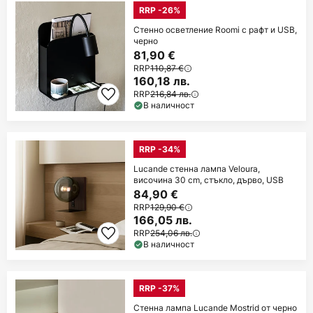
RRP -26%
Стенно осветление Roomi с рафт и USB,
черно
81,90 €
RRP
110,87 €
160,18 лв.
RRP
216,84 лв.
В наличност
RRP -34%
Lucande стенна лампа Veloura,
височина 30 cm, стъкло, дърво, USB
84,90 €
RRP
129,90 €
166,05 лв.
RRP
254,06 лв.
В наличност
RRP -37%
Стенна лампа Lucande Mostrid от черно