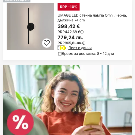
RRP -10%
UMAGE LED стенна лампа Omni, черна,
дължина 74 cm
398,42 €
RRP
442,68 €
779,24 лв.
RRP
865,81 лв.
Лист с данни
Време за доставка: 8 - 12 дни