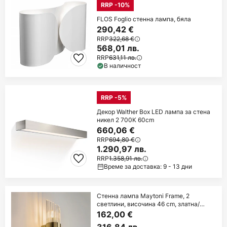
RRP -10%
FLOS Foglio стенна лампа, бяла
290,42 €
RRP
322,68 €
568,01 лв.
RRP
631,11 лв.
В наличност
RRP -5%
Декор Walther Box LED лампа за стена
никел 2 700K 60cm
660,06 €
RRP
694,80 €
1.290,97 лв.
RRP
1.358,91 лв.
Време за доставка: 9 - 13 дни
Стенна лампа Maytoni Frame, 2
светлини, височина 46 cm, златна/
прозрачна
162,00 €
316,84 лв.