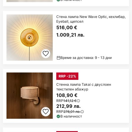
Стена лампа New Wave Optic, кехлибар,
Eyeball, щепсел
516,00 €
1.009,21 лв.
Време за доставка: 9 - 13 дни
RRP -22%
Стенна лампа Takai с двуслоен
текстилен абажур
108,90 €
RRP
141,12 €
212,99 лв.
RRP
276,01 лв.
В наличност