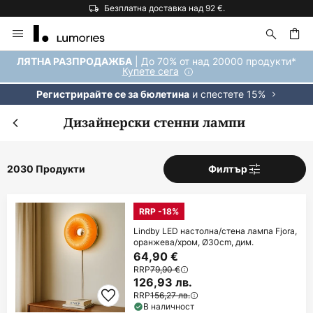
Безплатна доставка над 92 €.
Прескачане
към
съдържанието
ене
| До 70% от над 20000 продукти*
ЛЯТНА РАЗПРОДАЖБА
Купете сега
и спестете 15%
Регистрирайте се за бюлетина
Дизайнерски стенни лампи
2030 Продукти
Филтър
RRP -18%
Lindby LED настолна/стена лампа Fjora,
оранжева/хром, Ø30cm, дим.
64,90 €
RRP
79,90 €
126,93 лв.
RRP
156,27 лв.
В наличност