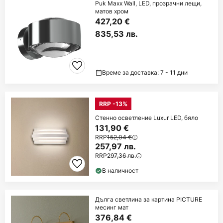
Puk Maxx Wall, LED, прозрачни лещи,
матов хром
427,20 €
835,53 лв.
Време за доставка: 7 - 11 дни
RRP -13%
Стенно осветление Luxur LED, бяло
131,90 €
RRP
152,04 €
257,97 лв.
RRP
297,36 лв.
В наличност
Дълга светлина за картина PICTURE
месинг мат
376,84 €