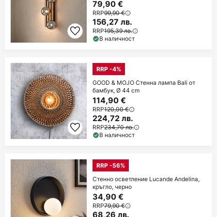
79,90 €
RRP
99,90 €
156,27 лв.
RRP
195,39 лв.
В наличност
RRP -4%
GOOD & MOJO Стенна лампа Bali от
бамбук, Ø 44 cm
114,90 €
RRP
120,00 €
224,72 лв.
RRP
234,70 лв.
В наличност
RRP -56%
Стенно осветление Lucande Andelina,
кръгло, черно
34,90 €
RRP
79,90 €
68,26 лв.