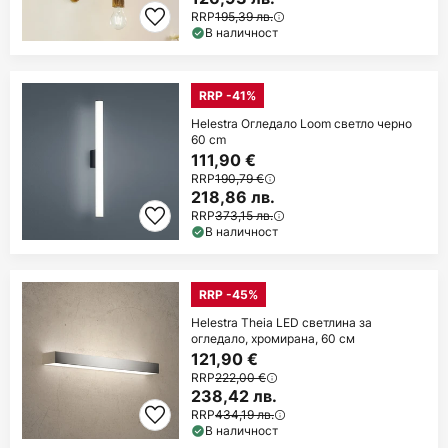
RRP
195,39 лв.
В наличност
RRP -41%
Helestra Огледало Loom светло черно
60 cm
111,90 €
RRP
190,79 €
218,86 лв.
RRP
373,15 лв.
В наличност
RRP -45%
Helestra Theia LED светлина за
огледало, хромирана, 60 см
121,90 €
RRP
222,00 €
238,42 лв.
RRP
434,19 лв.
В наличност