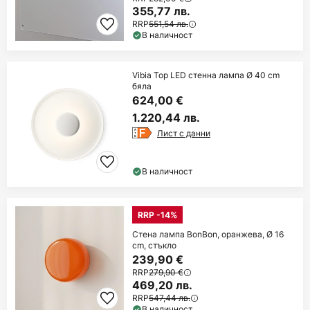
355,77 лв.
RRP
551,54 лв.
В наличност
Vibia Top LED стенна лампа Ø 40 cm
бяла
624,00 €
1.220,44 лв.
Лист с данни
В наличност
RRP -14%
Стена лампа BonBon, оранжева, Ø 16
cm, стъкло
239,90 €
RRP
279,90 €
469,20 лв.
RRP
547,44 лв.
В наличност