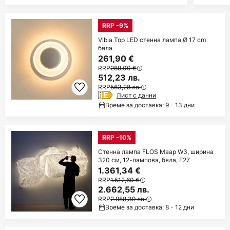
RRP -9%
Vibia Top LED стенна лампа Ø 17 cm
бяла
261,90 €
RRP
288,00 €
512,23 лв.
RRP
563,28 лв.
Лист с данни
Време за доставка: 9 - 13 дни
RRP -10%
Стенна лампа FLOS Maap W3, ширина
320 см, 12-лампова, бяла, E27
1.361,34 €
RRP
1.512,60 €
2.662,55 лв.
RRP
2.958,39 лв.
Време за доставка: 8 - 12 дни