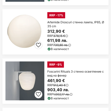
RRP -17%
Artemide Dioscuri стенна лампа, IP65, Ø
35 cm
312,90 €
RRP
378,15 €
611,98 лв.
RRP
739,60 лв.
В наличност
RRP -9%
Foscarini Rituals 3 стенно осветление с
вид на фенер
461,90 €
RRP
512,40 €
903,40 лв.
RRP
1.002,17 лв.
В наличност