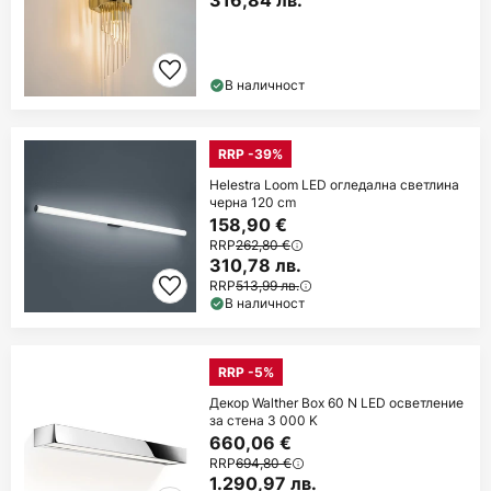
В наличност
RRP -39%
Helestra Loom LED огледална светлина
черна 120 cm
158,90 €
RRP
262,80 €
310,78 лв.
RRP
513,99 лв.
В наличност
RRP -5%
Декор Walther Box 60 N LED осветление
за стена 3 000 K
660,06 €
RRP
694,80 €
1.290,97 лв.