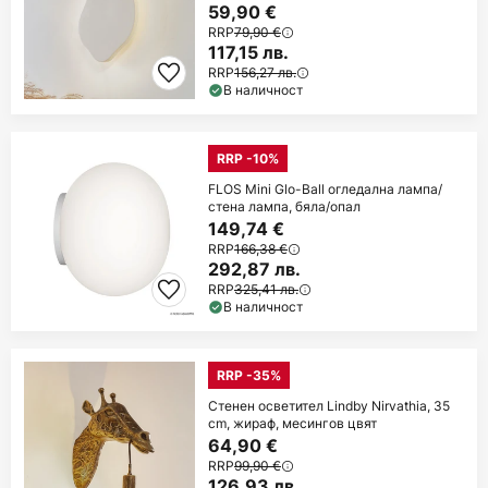
59,90 €
RRP
79,90 €
117,15 лв.
RRP
156,27 лв.
В наличност
RRP -10%
FLOS Mini Glo-Ball огледална лампа/
стена лампа, бяла/опал
149,74 €
RRP
166,38 €
292,87 лв.
RRP
325,41 лв.
В наличност
RRP -35%
Стенен осветител Lindby Nirvathia, 35
cm, жираф, месингов цвят
64,90 €
RRP
99,90 €
126,93 лв.