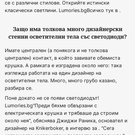
се с различни стилове. Открийте истински
класически светлини. Lumories.bgВсичко тук в .
Защо има толкова много дизайнерски
стенни осветителни тела със светодиоди?
Имате централен (а понякога и не толкова
централен) контакт, в който завивате обемиста
крушка. А рамката е изградена около него: така
изглежда работата на един дизайнер на
осветителни тела. Много, много грубо казано,
разбира се.
Поне докато не се появи светодиодът!
Lumories.bg"Преди бяхме обвързани с
електрическата крушка и трябваше да строим
около нея", обяснява Джиджи Раника, основател и
дизайнер на Knikerboker, в интервю за . "Сега