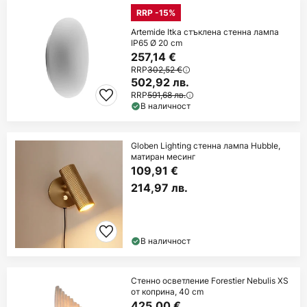
RRP -15%
Artemide Itka стъклена стенна лампа
IP65 Ø 20 cm
257,14 €
RRP
302,52 €
502,92 лв.
RRP
591,68 лв.
В наличност
Globen Lighting стенна лампа Hubble,
матиран месинг
109,91 €
214,97 лв.
В наличност
Стенно осветление Forestier Nebulis XS
от коприна, 40 cm
425,00 €