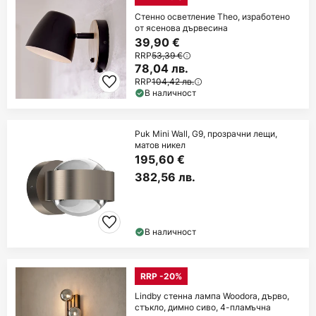
Стенно осветление Theo, изработено
от ясенова дървесина
39,90 €
RRP
53,39 €
78,04 лв.
RRP
104,42 лв.
В наличност
Puk Mini Wall, G9, прозрачни лещи,
матов никел
195,60 €
382,56 лв.
В наличност
RRP -20%
Lindby стенна лампа Woodora, дърво,
стъкло, димно сиво, 4-пламъчна