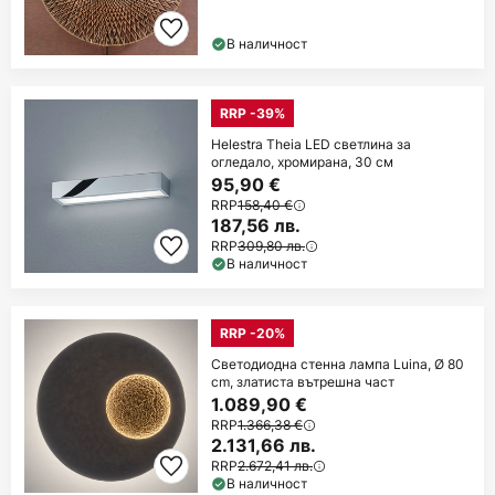
В наличност
RRP -39%
Helestra Theia LED светлина за
огледало, хромирана, 30 см
95,90 €
RRP
158,40 €
187,56 лв.
RRP
309,80 лв.
В наличност
RRP -20%
Светодиодна стенна лампа Luina, Ø 80
cm, златиста вътрешна част
1.089,90 €
RRP
1.366,38 €
2.131,66 лв.
RRP
2.672,41 лв.
В наличност