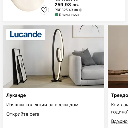
259,93 лв.
RRP
325,43 лв.
В наличност
Луканде
Трендо
Изящни колекции за всеки дом.
Кои ла
година
Открийте сега
Вдъхно