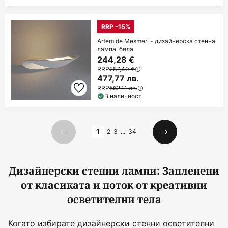
RRP -15%
Artemide Mesmeri - дизайнерска стенна
лампа, бяла
244,28 €
RRP
287,40 €
477,77 лв.
RRP
562,11 лв.
В наличност
Страница
1
2
3
...
34
Предишна
Следваща
Дизайнерски стенни лампи: Запленени
от класиката и поток от креативни
осветителни тела
Когато избирате дизайнерски стенни осветителни