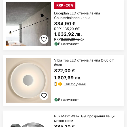
RRP -26%
Luceplan LED стенна лампа
Counterbalance черна
834,90 €
RRP
1.135,20 €
1.632,92 лв.
RRP
2.220,26 лв.
В наличност
Vibia Top LED стенна лампа Ø 60 cm
бяла
822,00 €
1.607,69 лв.
Лист с данни
В наличност
Puk Maxx Wall+, G9, прозрачни лещи,
матов хром
385,20 €