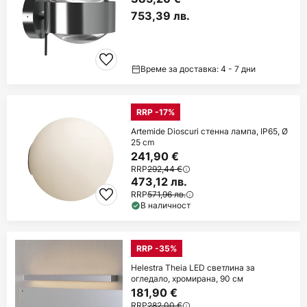
753,39 лв.
Време за доставка: 4 - 7 дни
RRP -17%
Artemide Dioscuri стенна лампа, IP65, Ø
25 cm
241,90 €
RRP
292,44 €
473,12 лв.
RRP
571,96 лв.
В наличност
RRP -35%
Helestra Theia LED светлина за
огледало, хромирана, 90 см
181,90 €
RRP
282,00 €