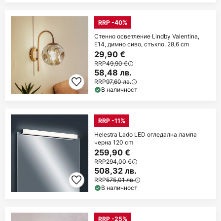
RRP -40%
Стенно осветление Lindby Valentina,
E14, димно сиво, стъкло, 28,6 cm
29,90 €
RRP
49,90 €
58,48 лв.
RRP
97,60 лв.
В наличност
RRP -11%
Helestra Lado LED огледална лампа
черна 120 cm
259,90 €
RRP
294,00 €
508,32 лв.
RRP
575,01 лв.
В наличност
RRP -25%