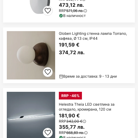
473,12 лв.
RRP
571,96 лв.
В наличност
Globen Lighting стенна лампа Torrano,
кафява, Ø 13 см, IP44
191,59 €
374,72 лв.
Време за доставка: 9 - 13 дни
RRP -46%
Helestra Theia LED светлина за
огледало, хромирана, 120 см
181,90 €
RRP
342,00 €
355,77 лв.
RRP
668,89 лв.
В наличност