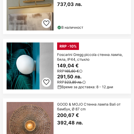
737,03 лв.
В наличност
RRP -10%
Foscarini Gregg piccola стенна лампа,
бяла, IP44, стъкло
149,04 €
RRP
165,60 €
291,50 лв.
RRP
323,89 лв.
Време за доставка: 8 - 12 дни
GOOD & MOJO Стенна лампа Bali от
бамбук, Ø 87 cm
200,67 €
392,48 лв.