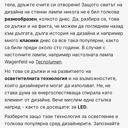
тела, дръжте очите си отворени! Защото светът на
дизайна на стенни лампи никога не е бил толкова
, колкото днес. Да, разбира се, това
разнообразен
се дължи и на факта, че можем да погледнем назад
към дългата, дълга история на дизайна и например
много
днес са все така популярни, както
класики
са били преди около сто години. В случая с
настолните лампи, например настолната лампа
Wagenfeld на
Tecnolumen
.
Но това се дължи и на развитието на
и на възможностите,
осветителната технология
които дизайнерите могат да използват. Не, не
става дума за енергоспестяваща спирала като
елемент от дизайна. Вече мислим една стъпка
напред - както се досещате: за
.
LED
Разберете защо тази технология за осветление е
толкова популярна сред дизайнерите. Запознайте