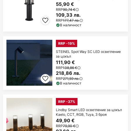
55,90 €
RRP
90,74 €
109,33 лв.
RRP
177,47 лв.
В наличност
RRP -19%
STEINEL Spot Way SC LED осветление
за цокъл
111,90 €
RRP
138,86 €
218,86 лв.
RRP
271,59 лв.
В наличност
RRP -37%
Lindby Smart LED осветление за цокъл
Kaelo, CCT, RGB, Tuya, 3 броя
49,90 €
RRP
79,90 €