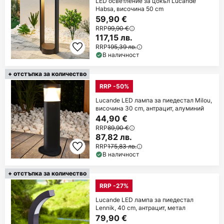
LED осветление за цокъл Lucande
Habsa, височина 50 cm
59,90 €
RRP
99,90 €
117,15 лв.
RRP
195,39 лв.
В наличност
+ отстъпка за количество
RRP -50%
Lucande LED лампа за пиедестал Milou,
височина 30 cm, антрацит, алуминий
44,90 €
RRP
89,90 €
87,82 лв.
RRP
175,83 лв.
В наличност
+ отстъпка за количество
RRP -27%
Lucande LED лампа за пиедестал
Lennik, 40 cm, антрацит, метал
79,90 €