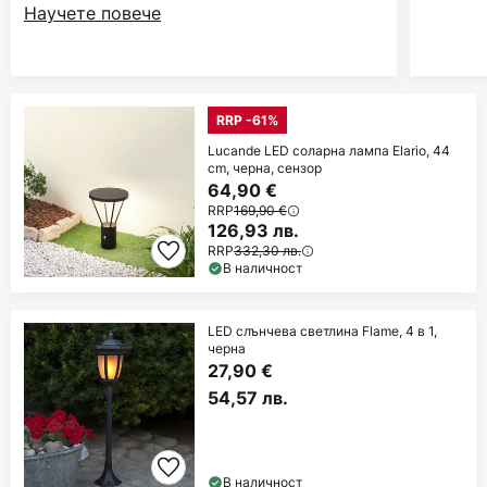
Научете повече
RRP -61%
Lucande LED соларна лампа Elario, 44
cm, черна, сензор
64,90 €
RRP
169,90 €
126,93 лв.
RRP
332,30 лв.
В наличност
LED слънчева светлина Flame, 4 в 1,
черна
27,90 €
54,57 лв.
В наличност