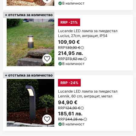
В наличност
+ отстъпка за количество
RRP -21%
Lucande LED лампа за пиедестал
Lucius, 27cm, антрацит, IP54
109,90 €
RRP
139,90 €
214,95 лв.
RRP
273,62 лв.
В наличност
+ отстъпка за количество
RRP -24%
Lucande LED лампа за пиедестал
Lennik, 60 cm, антрацит, метал
94,90 €
RRP
124,90 €
185,61 лв.
RRP
244,28 лв.
В наличност