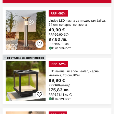
RRP -50%
Lindby LED лампа за пиедестал Jalisa,
54 cm, соларна, сензорна
49,90 €
RRP
99,90 €
97,60 лв.
RRP
195,39 лв.
В наличност
+ отстъпка за количество
RRP -52%
LED лампа Lucande Lealan, черна,
метална, 23 cm, IP54
89,90 €
RRP
189,90 €
175,83 лв.
RRP
371,41 лв.
В наличност