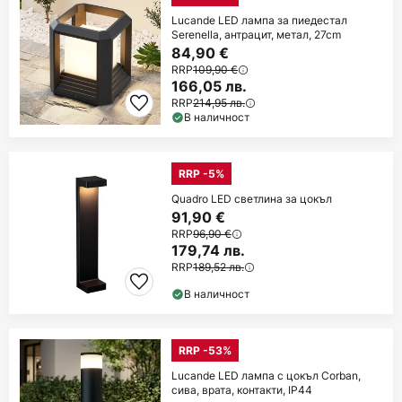
Lucande LED лампа за пиедестал
Serenella, антрацит, метал, 27cm
84,90 €
RRP
109,90 €
166,05 лв.
RRP
214,95 лв.
В наличност
RRP -5%
Quadro LED светлина за цокъл
91,90 €
RRP
96,90 €
179,74 лв.
RRP
189,52 лв.
В наличност
RRP -53%
Lucande LED лампа с цокъл Corban,
сива, врата, контакти, IP44