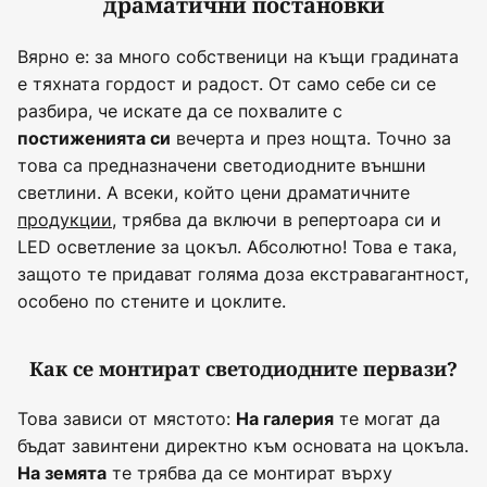
драматични постановки
Вярно е: за много собственици на къщи градината
е тяхната гордост и радост. От само себе си се
разбира, че искате да се похвалите с
вечерта и през нощта. Точно за
постиженията си
това са предназначени светодиодните външни
светлини. А всеки, който цени драматичните
продукции
, трябва да включи в репертоара си и
LED осветление за цокъл. Абсолютно! Това е така,
защото те придават голяма доза екстравагантност,
особено по стените и цоклите.
Как се монтират светодиодните первази?
Това зависи от мястото:
те могат да
На галерия
бъдат завинтени директно към основата на цокъла.
те трябва да се монтират върху
На земята