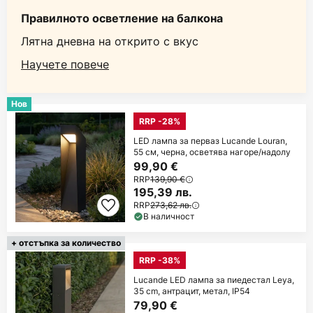
Правилното осветление на балкона
Лятна дневна на открито с вкус
Научете повече
Нов
RRP -28%
LED лампа за перваз Lucande Louran,
55 см, черна, осветява нагоре/надолу
99,90 €
RRP
139,90 €
195,39 лв.
RRP
273,62 лв.
В наличност
+ отстъпка за количество
RRP -38%
Lucande LED лампа за пиедестал Leya,
35 cm, антрацит, метал, IP54
79,90 €