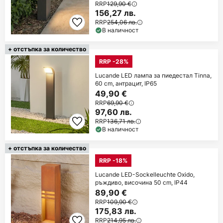
RRP
129,90 €
156,27 лв.
RRP
254,06 лв.
В наличност
+ отстъпка за количество
RRP -28%
Lucande LED лампа за пиедестал Tinna,
60 cm, антрацит, IP65
49,90 €
RRP
69,90 €
97,60 лв.
RRP
136,71 лв.
В наличност
+ отстъпка за количество
RRP -18%
Lucande LED-Sockelleuchte Oxido,
ръждиво, височина 50 cm, IP44
89,90 €
RRP
109,90 €
175,83 лв.
RRP
214,95 лв.