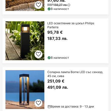
97,60 лв.
RRP
156,27 лв.
В наличност
LED осветление за цокъл Philips
Parterra
95,78 €
187,33 лв.
В наличност
Соларна лампа Borne LED със сензор,
45 см, сива
251,09 €
491,09 лв.
Време за доставка: 9 - 13 дни