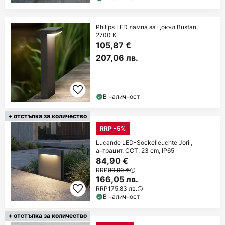
Philips LED лампа за цокъл Bustan,
2700 K
105,87 €
207,06 лв.
В наличност
+ отстъпка за количество
RRP -5%
Lucande LED-Sockelleuchte Joril,
антрацит, CCT, 23 cm, IP65
84,90 €
RRP
89,90 €
166,05 лв.
RRP
175,83 лв.
В наличност
+ отстъпка за количество