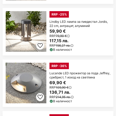
RRP -25%
Lindby LED лампа за пиедестал Jordis,
22 cm, антрацит, алуминий
59,90 €
RRP
79,90 €
117,15 лв.
RRP
156,27 лв.
В наличност
RRP -36%
Lucande LED прожектор за пода Jeffrey,
сребрист, 1 изход на светлина
69,90 €
RRP
109,90 €
136,71 лв.
RRP
214,95 лв.
В наличност