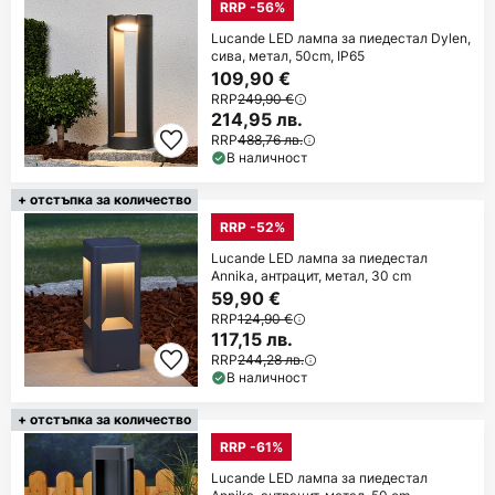
RRP -56%
Lucande LED лампа за пиедестал Dylen,
сива, метал, 50cm, IP65
109,90 €
RRP
249,90 €
214,95 лв.
RRP
488,76 лв.
В наличност
+ отстъпка за количество
RRP -52%
Lucande LED лампа за пиедестал
Annika, антрацит, метал, 30 cm
59,90 €
RRP
124,90 €
117,15 лв.
RRP
244,28 лв.
В наличност
+ отстъпка за количество
RRP -61%
Lucande LED лампа за пиедестал