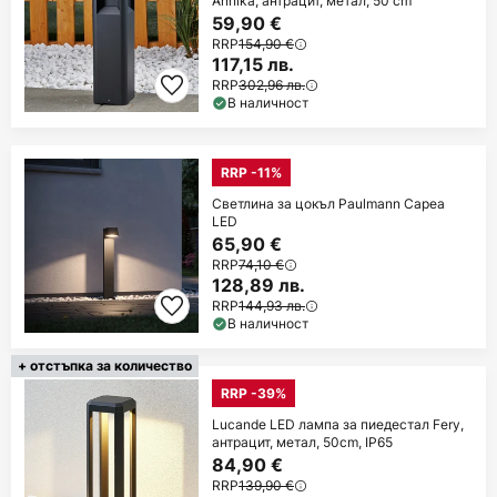
Annika, антрацит, метал, 50 cm
59,90 €
RRP
154,90 €
117,15 лв.
RRP
302,96 лв.
В наличност
RRP -11%
Светлина за цокъл Paulmann Capea
LED
65,90 €
RRP
74,10 €
128,89 лв.
RRP
144,93 лв.
В наличност
+ отстъпка за количество
RRP -39%
Lucande LED лампа за пиедестал Fery,
антрацит, метал, 50cm, IP65
84,90 €
RRP
139,90 €