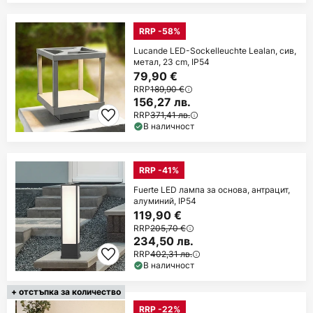
RRP -58%
Lucande LED-Sockelleuchte Lealan, сив,
метал, 23 cm, IP54
79,90 €
RRP
189,90 €
156,27 лв.
RRP
371,41 лв.
В наличност
RRP -41%
Fuerte LED лампа за основа, антрацит,
алуминий, IP54
119,90 €
RRP
205,70 €
234,50 лв.
RRP
402,31 лв.
В наличност
+ отстъпка за количество
RRP -22%