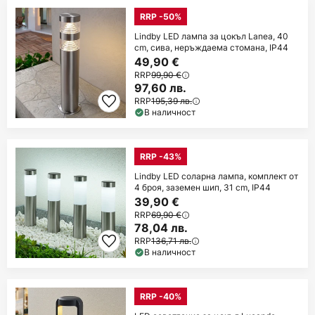
RRP -50%
Lindby LED лампа за цокъл Lanea, 40
cm, сива, неръждаема стомана, IP44
49,90 €
RRP
99,90 €
97,60 лв.
RRP
195,39 лв.
В наличност
RRP -43%
Lindby LED соларна лампа, комплект от
4 броя, заземен шип, 31 cm, IP44
39,90 €
RRP
69,90 €
78,04 лв.
RRP
136,71 лв.
В наличност
RRP -40%