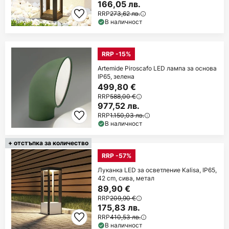
166,05 лв.
RRP
273,62 лв.
В наличност
RRP -15%
Artemide Piroscafo LED лампа за основа
IP65, зелена
499,80 €
RRP
588,00 €
977,52 лв.
RRP
1.150,03 лв.
В наличност
+ отстъпка за количество
RRP -57%
Луканка LED за осветление Kalisa, IP65,
42 cm, сива, метал
89,90 €
RRP
209,90 €
175,83 лв.
RRP
410,53 лв.
В наличност