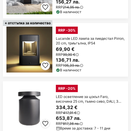
156,27 лв.
RRP
214,95 лв.
В наличност
+ отстъпка за количество
RRP -30%
Lucande LED лампа за пиедестал Pirron,
20 cm, триъгълна, IP54
69,90 €
RRP
99,90 €
136,71 лв.
RRP
195,39 лв.
В наличност
RRP -20%
LED осветление за цокъл Faro,
височина 25 cm, тъмно сиво, DALI, 3
000K
334,32 €
RRP
417,91 €
653,87 лв.
RRP
817,36 лв.
Време за доставка: 7 - 11 дни