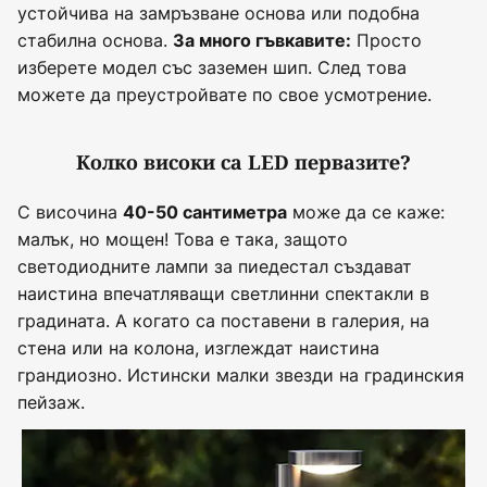
устойчива на замръзване основа или подобна
стабилна основа.
Просто
За много гъвкавите:
изберете модел със заземен шип. След това
можете да преустройвате по свое усмотрение.
Колко високи са LED первазите?
С височина
може да се каже:
40-50 сантиметра
малък, но мощен! Това е така, защото
светодиодните лампи за пиедестал създават
наистина впечатляващи светлинни спектакли в
градината. А когато са поставени в галерия, на
стена или на колона, изглеждат наистина
грандиозно. Истински малки звезди на градинския
пейзаж.