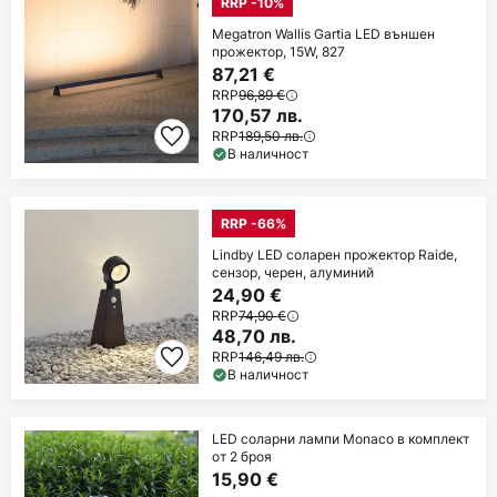
RRP -10%
Megatron Wallis Gartia LED външен
прожектор, 15W, 827
87,21 €
RRP
96,89 €
170,57 лв.
RRP
189,50 лв.
В наличност
RRP -66%
Lindby LED соларен прожектор Raide,
сензор, черен, алуминий
24,90 €
RRP
74,90 €
48,70 лв.
RRP
146,49 лв.
В наличност
LED соларни лампи Monaco в комплект
от 2 броя
15,90 €