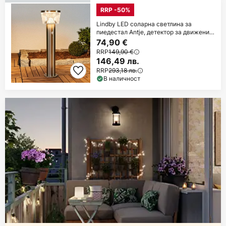
RRP -50%
Lindby LED соларна светлина за
пиедестал Antje, детектор за движение,
IP44
74,90 €
RRP
149,90 €
146,49 лв.
RRP
293,18 лв.
В наличност