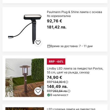
Paulmann Plug & Shine лампа с основа
Ito хоризонтална
92,76 €
181,42 лв.
Време за доставка: 7 - 11 дни
RRP -44%
Lindby LED лампа за пиедестал Pavlos,
55 cm, цвят на ръжда, сензор
74,90 €
RRP
134,90 €
146,49 лв.
RRP
263,84 лв.
В наличност
LED соларна лампа на пиедестал