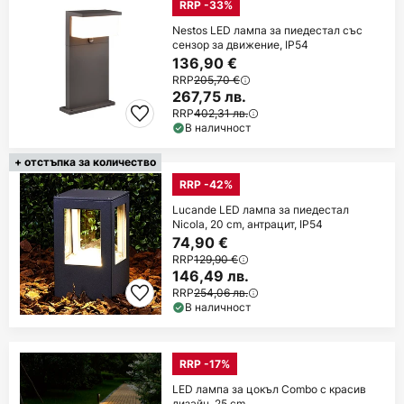
RRP -33%
Nestos LED лампа за пиедестал със
сензор за движение, IP54
136,90 €
RRP
205,70 €
267,75 лв.
RRP
402,31 лв.
В наличност
+ отстъпка за количество
RRP -42%
Lucande LED лампа за пиедестал
Nicola, 20 cm, антрацит, IP54
74,90 €
RRP
129,90 €
146,49 лв.
RRP
254,06 лв.
В наличност
RRP -17%
LED лампа за цокъл Combo с красив
дизайн, 25 cm