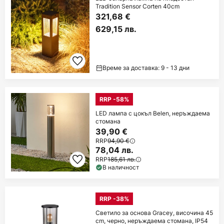
Tradition Sensor Corten 40cm
321,68 €
629,15 лв.
Време за доставка: 9 - 13 дни
RRP -58%
LED лампа с цокъл Belen, неръждаема
стомана
39,90 €
RRP
94,90 €
78,04 лв.
RRP
185,61 лв.
В наличност
RRP -38%
Светило за основа Gracey, височина 45
cm, черно, неръждаема стомана, IP54