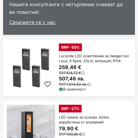
Нашите консултанти с нетърпение очакват да
ви помогнат.
Свържете се с нас
RRP -50%
Lucande LED осветление за пиедестал
Leya, 4 броя, 35cm, антрацит, IP54
259,46 €
RRP
518,72 €
507,46 лв.
RRP
1.014,53 лв.
В наличност
RRP -27%
LED лампа за основа Jenke,
изработена от алуминий
79,90 €
RRP
109,90 €