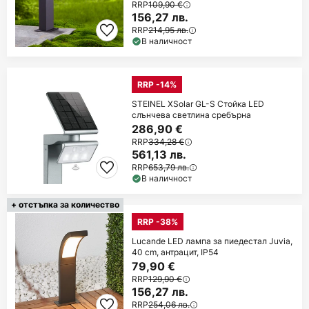
RRP
109,90 €
156,27 лв.
RRP
214,95 лв.
В наличност
RRP -14%
STEINEL XSolar GL-S Стойка LED
слънчева светлина сребърна
286,90 €
RRP
334,28 €
561,13 лв.
RRP
653,79 лв.
В наличност
+ отстъпка за количество
RRP -38%
Lucande LED лампа за пиедестал Juvia,
40 cm, антрацит, IP54
79,90 €
RRP
129,90 €
156,27 лв.
RRP
254,06 лв.