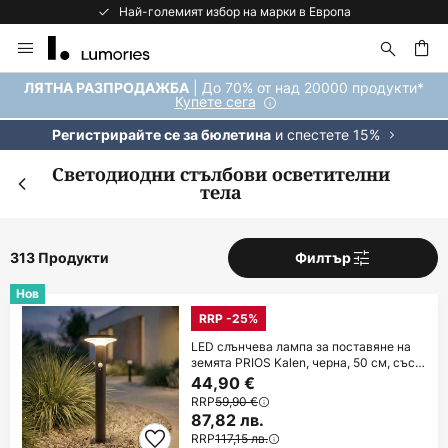
Най-големият избор на марки в Европа
Прескачане
към
съдържанието
ене
| До 70% от над 20000 продукти*
ЛЯТНА РАЗПРОДАЖБА
Купете сега
и спестете 15%
Регистрирайте се за бюлетина
Светодиодни стълбови осветителни
тела
313 Продукти
Филтър
Нов
RRP -25%
LED слънчева лампа за поставяне на
земята PRIOS Kalen, черна, 50 см, със
сензор
44,90 €
RRP
59,90 €
87,82 лв.
RRP
117,15 лв.