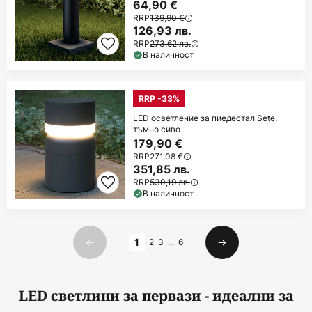
64,90 €
RRP
139,90 €
126,93 лв.
RRP
273,62 лв.
В наличност
RRP -33%
LED осветление за пиедестал Sete,
тъмно сиво
179,90 €
RRP
271,08 €
351,85 лв.
RRP
530,19 лв.
В наличност
Страница
1
2
3
...
6
Предишна
Следваща
LED светлини за первази - идеални за