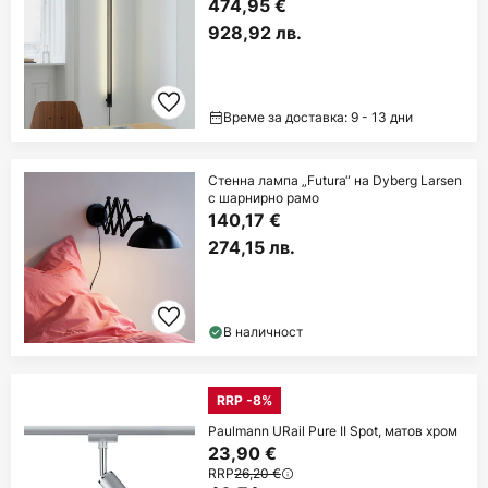
474,95 €
928,92 лв.
Време за доставка: 9 - 13 дни
Стенна лампа „Futura“ на Dyberg Larsen
с шарнирно рамо
140,17 €
274,15 лв.
В наличност
RRP -8%
Paulmann URail Pure II Spot, матов хром
23,90 €
RRP
26,20 €