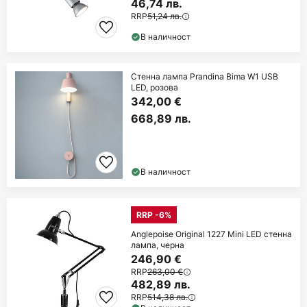
46,74 лв.
RRP
51,24 лв.
В наличност
Стенна лампа Prandina Bima W1 USB
LED, розова
342,00 €
668,89 лв.
В наличност
RRP -6%
Anglepoise Original 1227 Mini LED стенна
лампа, черна
246,90 €
RRP
263,00 €
482,89 лв.
RRP
514,38 лв.