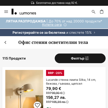
Безплатна доставка над 92 €.
Прескачане
към
съдържанието
ене
| До 70% от над 20000 продукти*
ЛЯТНА РАЗПРОДАЖБА
Купете сега
и спестете 15%
Регистрирайте се за бюлетина
Офис стенни осветителни тела
115 Продукти
Филтър
RRP -20%
Lucande стенна лампа Silka, 14 cm,
бежова, гъвкава, щепсел
79,90 €
RRP
99,90 €
156,27 лв.
RRP
195,39 лв.