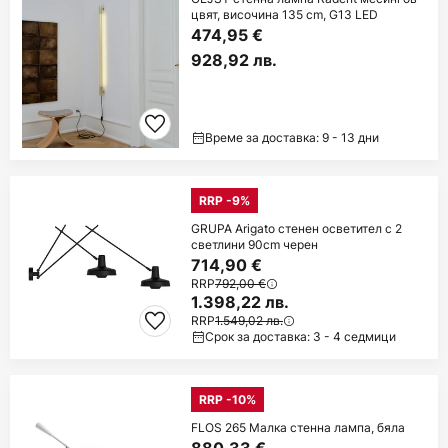
цвят, височина 135 cm, G13 LED
474,95 €
928,92 лв.
Време за доставка: 9 - 13 дни
RRP -9%
GRUPA Arigato стенен осветител с 2
светлини 90cm черен
714,90 €
RRP
792,00 €
1.398,22 лв.
RRP
1.549,02 лв.
Срок за доставка: 3 - 4 седмици
RRP -10%
FLOS 265 Малка стенна лампа, бяла
880,33 €