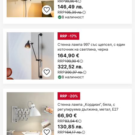
RRP
99,90 €
146,49 лв.
RRP
195,39 лв.
В наличност
RRP -17%
Стенна лампа 997 със щепсел, с един
източник на светлина, черна
164,90 €
RRP
199,90 €
322,52 лв.
RRP
390,97 лв.
В наличност
RRP -20%
Стенна лампа „Кордиан“, бяла, с
регулируема дължина, метал, E27
66,90 €
RRP
83,94 €
130,85 лв.
RRP
164,17 лв.