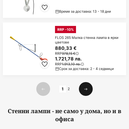
Време за доставка: 13 - 18 дни
RRP -10%
FLOS 265 Малка стенна лампа в ярки
цветове
880,33 €
RRP
978,15 €
1.721,78 лв.
RRP
1.913,10 лв.
Срок за доставка: 2 - 4 седмици
Страница
1
2
Предишна
Следваща
Стенни лампи - не само у дома, но и в
офиса