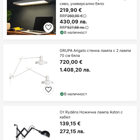
сиво, универсално бяло
219,90 €
RRP
269,90 €
430,09 лв.
RRP
527,88 лв.
В наличност
GRUPA Arigato стенна лампа с 2 лампи
70 см бяла
720,00 €
1.408,20 лв.
В наличност
От Rydéns Ножична лампа Aston с
кабел
139,15 €
272,15 лв.