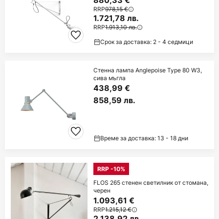
RRP
978,15 €
1.721,78 лв.
RRP
1.913,10 лв.
Срок за доставка: 2 - 4 седмици
Стенна лампа Anglepoise Type 80 W3,
сива мъгла
438,99 €
858,59 лв.
Време за доставка: 13 - 18 дни
RRP -10%
FLOS 265 стенен светилник от стомана,
черен
1.093,61 €
RRP
1.215,12 €
2.138,92 лв.