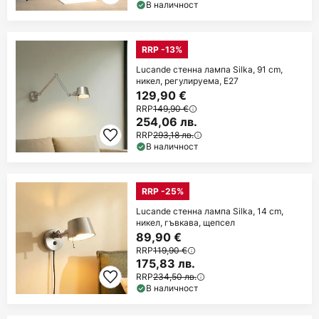
В наличност
RRP -13%
Lucande стенна лампа Silka, 91 cm,
никел, регулируема, E27
129,90 €
RRP
149,90 €
254,06 лв.
RRP
293,18 лв.
В наличност
RRP -25%
Lucande стенна лампа Silka, 14 cm,
никел, гъвкава, щепсел
89,90 €
RRP
119,90 €
175,83 лв.
RRP
234,50 лв.
В наличност