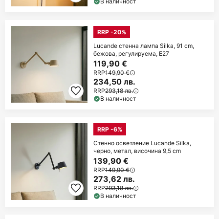
В наличност
RRP -20%
Lucande стенна лампа Silka, 91 cm,
бежова, регулируема, E27
119,90 €
RRP
149,90 €
234,50 лв.
RRP
293,18 лв.
В наличност
RRP -6%
Стенно осветление Lucande Silka,
черно, метал, височина 9,5 cm
139,90 €
RRP
149,90 €
273,62 лв.
RRP
293,18 лв.
В наличност