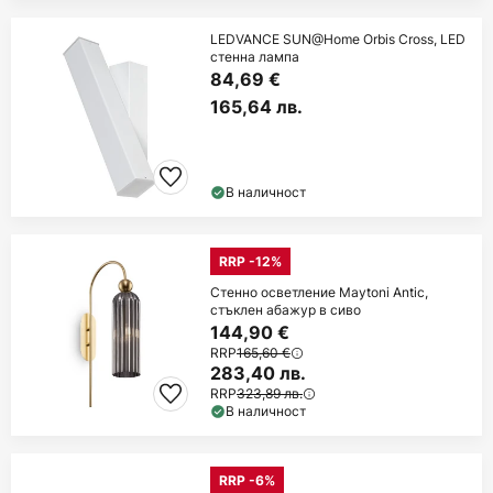
LEDVANCE SUN@Home Orbis Cross, LED
стенна лампа
84,69 €
165,64 лв.
В наличност
RRP -12%
Стенно осветление Maytoni Antic,
стъклен абажур в сиво
144,90 €
RRP
165,60 €
283,40 лв.
RRP
323,89 лв.
В наличност
RRP -6%