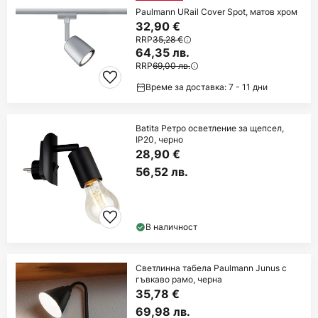
Paulmann URail Cover Spot, матов хром
32,90 €
RRP
35,28 €
64,35 лв.
RRP
69,00 лв.
Време за доставка: 7 - 11 дни
Batita Ретро осветление за щепсел,
IP20, черно
28,90 €
56,52 лв.
В наличност
Светлинна табела Paulmann Junus с
гъвкаво рамо, черна
35,78 €
69,98 лв.