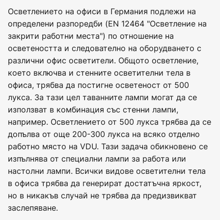
Осветлението на офиси в Германия подлежи на
определени разпоредби (EN 12464 "Осветление на
закрити работни места") по отношение на
осветеността и следователно на оборудването с
различни офис осветители. Общото осветление,
което включва и стенните осветителни тела в
офиса, трябва да постигне осветеност от 500
лукса. За тази цел таванните лампи могат да се
използват в комбинация със стенни лампи,
например. Осветлението от 500 лукса трябва да се
допълва от още 200-300 лукса на всяко отделно
работно място на VDU. Тази задача обикновено се
изпълнява от специални лампи за работа или
настолни лампи. Всички видове осветителни тела
в офиса трябва да генерират достатъчна яркост,
но в никакъв случай не трябва да предизвикват
заслепяване.