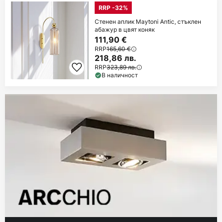
RRP -32%
Стенен аплик Maytoni Antic, стъклен
абажур в цвят коняк
111,90 €
RRP
165,60 €
218,86 лв.
RRP
323,89 лв.
В наличност