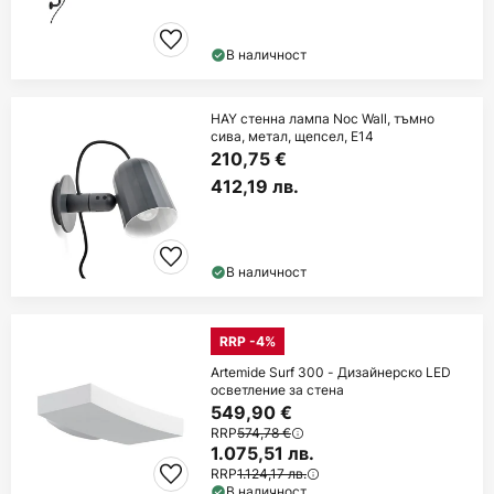
В наличност
HAY стенна лампа Noc Wall, тъмно
сива, метал, щепсел, E14
210,75 €
412,19 лв.
В наличност
RRP -4%
Artemide Surf 300 - Дизайнерско LED
осветление за стена
549,90 €
RRP
574,78 €
1.075,51 лв.
RRP
1.124,17 лв.
В наличност