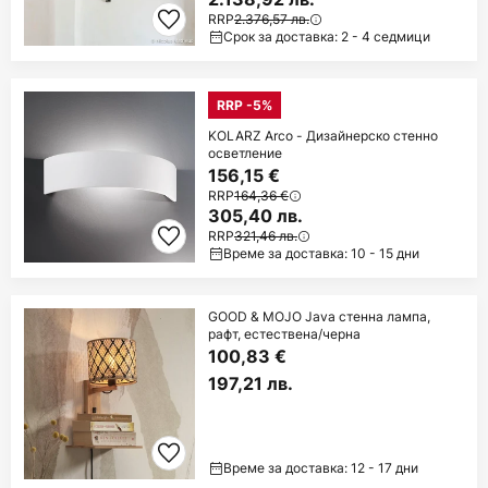
RRP
2.376,57 лв.
Срок за доставка: 2 - 4 седмици
RRP -5%
KOLARZ Arco - Дизайнерско стенно
осветление
156,15 €
RRP
164,36 €
305,40 лв.
RRP
321,46 лв.
Време за доставка: 10 - 15 дни
GOOD & MOJO Java стенна лампа,
рафт, естествена/черна
100,83 €
197,21 лв.
Време за доставка: 12 - 17 дни