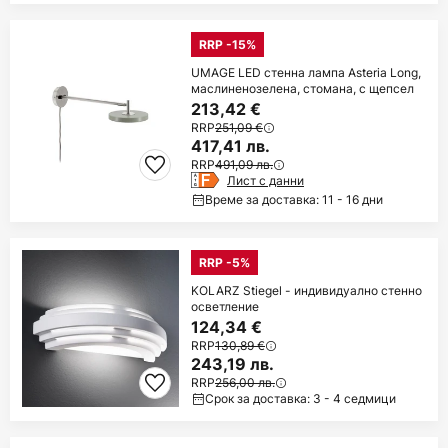
RRP -15%
UMAGE LED стенна лампа Asteria Long,
маслиненозелена, стомана, с щепсел
213,42 €
RRP
251,09 €
417,41 лв.
RRP
491,09 лв.
Лист с данни
Време за доставка: 11 - 16 дни
RRP -5%
KOLARZ Stiegel - индивидуално стенно
осветление
124,34 €
RRP
130,89 €
243,19 лв.
RRP
256,00 лв.
Срок за доставка: 3 - 4 седмици