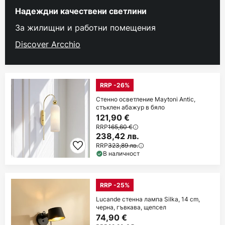
Надеждни качествени светлини
За жилищни и работни помещения
Discover Arcchio
RRP -26%
Стенно осветление Maytoni Antic,
стъклен абажур в бяло
121,90 €
RRP
165,60 €
238,42 лв.
RRP
323,89 лв.
В наличност
RRP -25%
Lucande стенна лампа Silka, 14 cm,
черна, гъвкава, щепсел
74,90 €