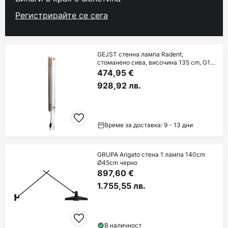
Регистрирайте се сега
GEJST стенна лампа Radent,
стоманено сива, височина 135 cm, G13
LED
474,95 €
928,92 лв.
Време за доставка: 9 - 13 дни
GRUPA Arigato стена 1 лампа 140cm
Ø45cm черно
897,60 €
1.755,55 лв.
В наличност