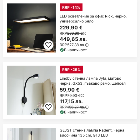
RRP -14%
LED осветление за офис Rick, черно,
универсално бяло
229,90 €
RRP
269,90 €
449,65 лв.
RRP
527,88 лв.
В наличност
RRP -25%
Lindby стенна лампа Jyla, матово
черна, GX53, гъвкаво рамо, щепсел
59,90 €
RRP
79,90 €
117,15 лв.
RRP
156,27 лв.
В наличност
GEJST стенна лампа Radent, черна,
височина 135 cm, G13 LED