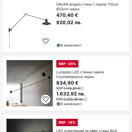
GRUPA Arigato стена 1 лампа 110cm
Ø23cm черно
470,40 €
920,02 лв.
В наличност
RRP -26%
Luceplan LED стенна лампа
Counterbalance черна
834,90 €
RRP
1.135,20 €
1.632,92 лв.
RRP
2.220,26 лв.
В наличност
RRP -18%
LED осветление за офис стена Rick,