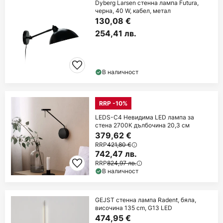
Dyberg Larsen стенна лампа Futura,
черна, 40 W, кабел, метал
130,08 €
254,41 лв.
В наличност
RRP -10%
LEDS-C4 Невидима LED лампа за
стена 2700К дълбочина 20,3 см
379,62 €
RRP
421,80 €
742,47 лв.
RRP
824,97 лв.
В наличност
GEJST стенна лампа Radent, бяла,
височина 135 cm, G13 LED
474,95 €