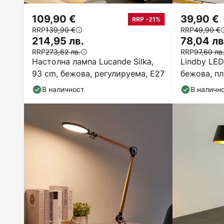
109,90 €
39,90 €
RRP -21%
RRP
139,90 €
RRP
49,90 €
214,95 лв.
78,04 лв
RRP
273,62 лв.
RRP
97,60 лв
Настолна лампа Lucande Silka,
Lindby LED
93 cm, бежова, регулируема, E27
бежова, пл
височина 
В наличност
В наличн