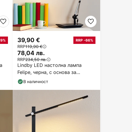
39,90 €
-9%
RRP -66%
RRP
119,90 €
78,04 лв.
RRP
234,50 лв.
а
Lindby LED настолна лампа
Felipe, черна, с основа за
захващане
В наличност