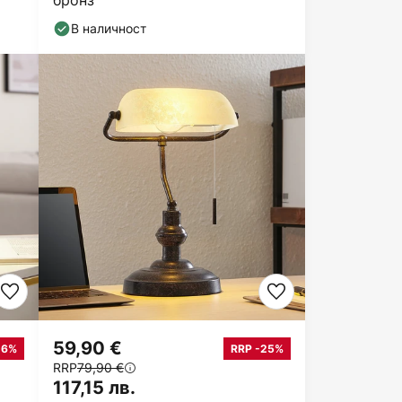
бронз
В наличност
59,90 €
26%
RRP -25%
RRP
79,90 €
117,15 лв.