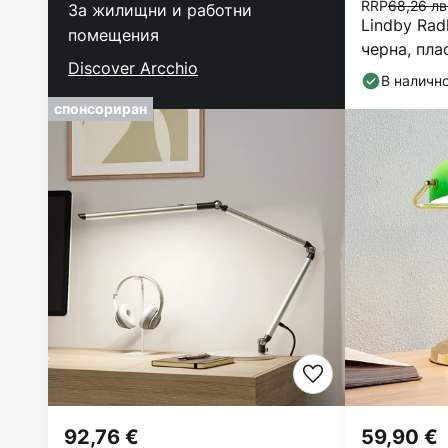
RRP
68,26 лв
За жилищни и работни
Lindby Rad
помещения
черна, пла
Discover Arcchio
В наличн
спонсориран
92,76 €
59,90 €