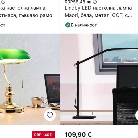
.
RRP
58,48 лв.
ka настолна лампа,
Lindby LED настолна лампа
стмаса, гъвкаво рамо
Maori, бяла, метал, CCT, с
регулиране на яркостта
ост
В наличност
109,90 €
RRP -40%