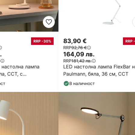
83,90 €
RRP -30%
RRP 
RRP
92,76 €
.
164,09 лв.
.
RRP
181,42 лв.
D настолна лампа
LED настолна лампа FlexBar н
яла, CCT, с
Paulmann, бяла, 36 см, CCT
т за димиране
ост
В наличност