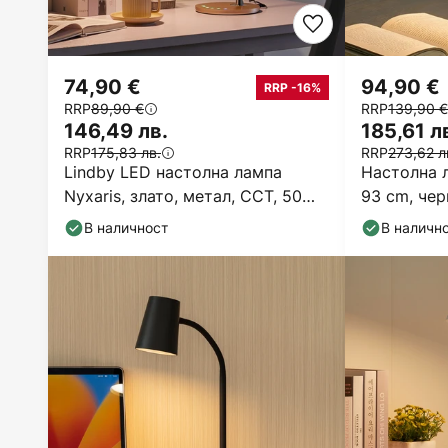
74,90 €
94,90 €
RRP -16%
RRP
89,90 €
RRP
139,90 €
146,49 лв.
185,61 л
RRP
175,83 лв.
RRP
273,62 л
Lindby LED настолна лампа
Настолна л
Nyxaris, злато, метал, CCT, 50
93 cm, чер
cm
В наличност
В наличн