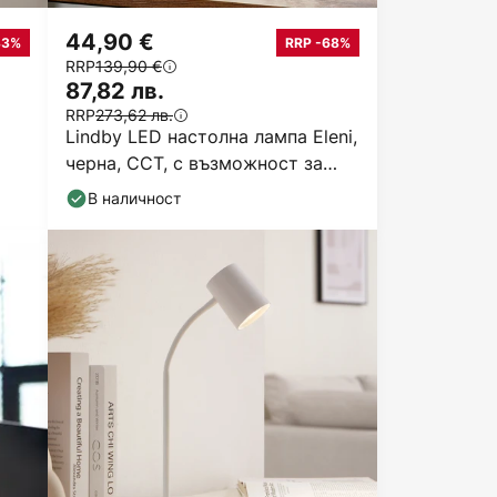
44,90 €
33%
RRP -68%
RRP
139,90 €
87,82 лв.
RRP
273,62 лв.
Lindby LED настолна лампа Eleni,
черна, CCT, с възможност за
димиране
В наличност