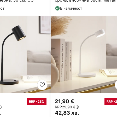
черна, 36 см, CCT
бронз, височина 38cm, метал
ост
В наличност
21,90 €
RRP -28%
RRP -
RRP
29,90 €
.
42,83 лв.