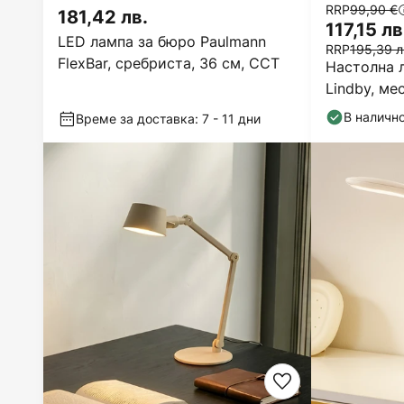
RRP
99,90 €
181,42 лв.
117,15 лв
LED лампа за бюро Paulmann
RRP
195,39 л
FlexBar, сребриста, 36 см, CCT
Настолна л
Lindby, ме
метал
В наличн
Време за доставка: 7 - 11 дни