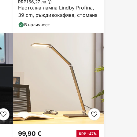
RRP
156,27 лв.
Настолна лампа Lindby Profina,
39 cm, ръждивокафява, стомана
В наличност
99,90 €
RRP -47%