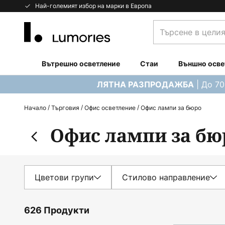
Прескачане
Най-големият избор на марки в Европа
към
Търсене
съдържанието
в
целия
магазин...
Вътрешно осветление
Стаи
Външно осве
| До 7
ЛЯТНА РАЗПРОДАЖБА
Начало
Търговия
Офис осветление
Офис лампи за бюро
Офис лампи за бю
Цветови групи
Стилово направление
626 Продукти