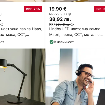
19,90 €
RRP -20%
RRP -
RRP
29,90 €
.
38,92 лв.
.
RRP
58,48 лв.
 настолна лампа Haas,
Lindby LED настолна лампа
астмаса, CCT,
Maori, черна, CCT, метал, с
39cm
регулиране на яркостта
ост
В наличност