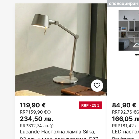
спонсориран
119,90 €
84,90 €
RRP -25%
RRP
159,90 €
RRP
92,76 €
234,50 лв.
166,05 л
RRP
312,74 лв.
RRP
181,42 л
Lucande Настолна лампа Silka,
LED настол