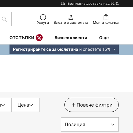
Безплатна доставка над 92 €.
Търсене
Услуга
Влезте в системата
Моята количка
ОТСТЪПКИ
Бизнес клиенти
Още
и спестете 15%
Регистрирайте се за бюлетина
я
Цена
Повече филтри