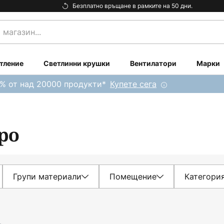
Безплатно връщане в рамките на 50 дни.
тление
Светлинни крушки
Вентилатори
Марки
0% от над 20000 продукти*
Купете сега
ро
Групи материали
Помещение
Категори