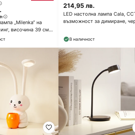
214,95 лв.
.
LED настолна лампа Cala, CCT
в.
възможност за димиране, че
ампа „Milenka“ на
синг, височина 39 см,
ост
В наличност