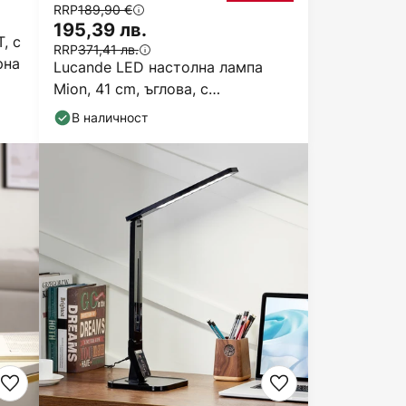
RRP
189,90 €
195,39 лв.
, с
RRP
371,41 лв.
рна
Lucande LED настолна лампа
Mion, 41 cm, ъглова, с
възможност за димиране
В наличност