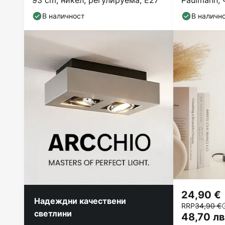
93 cm, никел, регулируема, E27
Paulmann, 
В наличност
В наличн
24,90 €
Надеждни качествени
RRP
34,90 €
светлини
48,70 лв