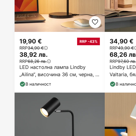
19,90 €
34,90 €
RRP -43%
RRP
34,90 €
RRP
49,90 €
38,92 лв.
68,26 лв
RRP
68,26 лв.
RRP
97,60 лв
LED настолна лампа Lindby
Lindby LE
„Ailina“, височина 36 см, черна, с
Valtaria, б
регулиране на
възможнос
В наличност
В наличн