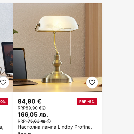
84,90 €
20%
RRP -5%
RRP
89,90 €
166,05 лв.
RRP
175,83 лв.
a,
Настолна лампа Lindby Profina,