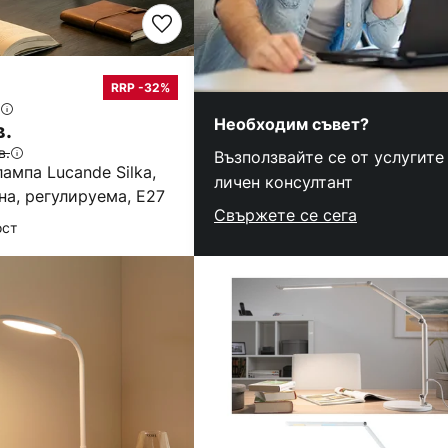
RRP -32%
Необходим съвет?
в.
в.
Възползвайте се от услугите
ампа Lucande Silka,
личен консултант
на, регулируема, E27
Свържете се сега
ост