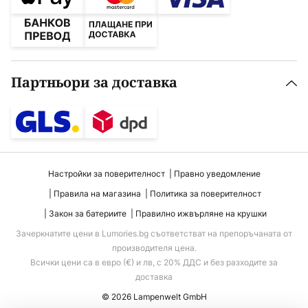
Партньори за доставка
Настройки за поверителност
Правно уведомление
Правила на магазина
Политика за поверителност
Закон за батериите
Правилно ижвърляне на крушки
Зачеркнатите цени в Lumories.bg съответстват на препоръчаната от
производителя цена.
Всички цени са в евро (€) и лв, с 20% ДДС и без разходите за
доставка
© 2026 Lampenwelt GmbH