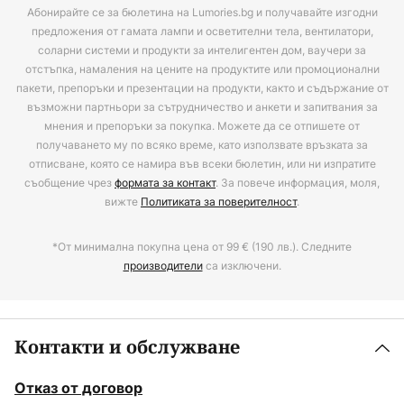
Абонирайте се за бюлетина на Lumories.bg и получавайте изгодни
предложения от гамата лампи и осветителни тела, вентилатори,
соларни системи и продукти за интелигентен дом, ваучери за
отстъпка, намаления на цените на продуктите или промоционални
пакети, препоръки и презентации на продукти, както и съдържание от
възможни партньори за сътрудничество и анкети и запитвания за
мнения и препоръки за покупка. Можете да се отпишете от
получаването му по всяко време, като използвате връзката за
отписване, която се намира във всеки бюлетин, или ни изпратите
съобщение чрез
формата за контакт
. За повече информация, моля,
вижте
Политиката за поверителност
.
*От минимална покупна цена от 99 € (190 лв.). Следните
производители
са изключени.
Контакти и обслужване
Отказ от договор