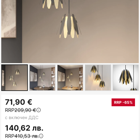
Преминете
71,90 €
към
RRP -65%
RRP
209,90 €
началото
с включен ДДС
на
галерия
140,62 лв.
със
RRP
410,53 лв.