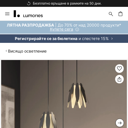
Безплатно връщане в рамките на 50 дни.
Прескачане
към
съдържанието
ене
| До 70% от над 20000 продукти*
ЛЯТНА РАЗПРОДАЖБА
Купете сега
и спестете 15%
Регистрирайте се за бюлетина
Висящо осветление
Преминете
към
края
на
галерията
на
изображенията