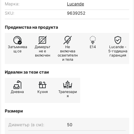
Марка:
Lucande
SKU:
9639252
Предимства на продукта
Затъмнява
Димерът
Не
E14
Lucande -
щ се
не е
включва
5-годишна
включен
осветителн
гаранция
и тела
Идеален за тези стаи
Дневна
Кухня
Трапезари
я
Размери
Диаметър (в см):
50