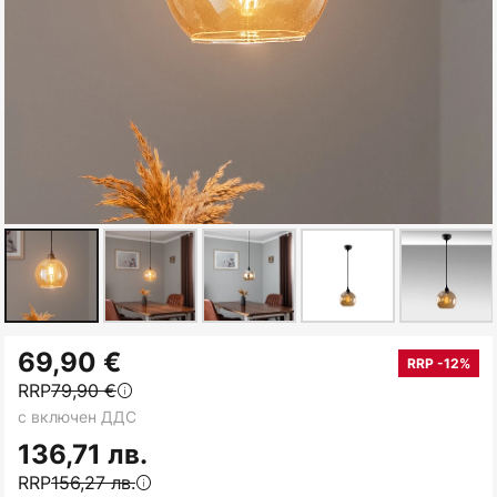
Преминете
69,90 €
към
RRP -12%
RRP
79,90 €
началото
с включен ДДС
на
галерия
136,71 лв.
със
RRP
156,27 лв.