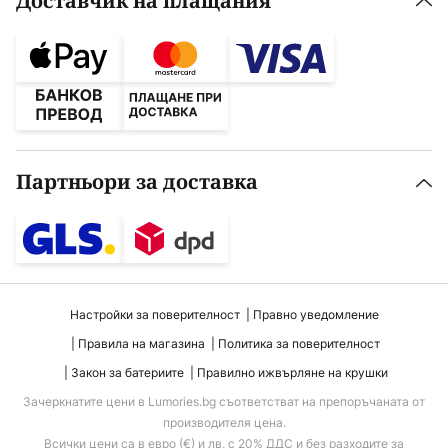
Доставчик на плащания
Партньори за доставка
Настройки за поверителност
Правно уведомление
Правила на магазина
Политика за поверителност
Закон за батериите
Правилно ижвърляне на крушки
Зачеркнатите цени в Lumories.bg съответстват на препоръчаната от
производителя цена.
Всички цени са в евро (€) и лв, с 20% ДДС и без разходите за