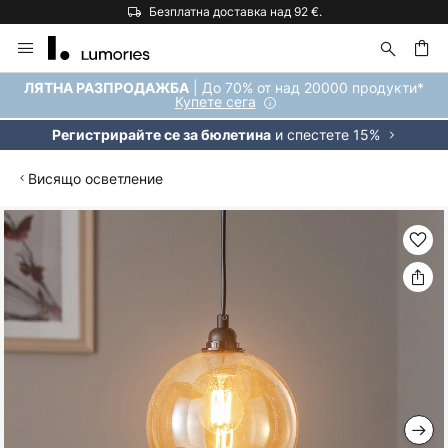
Безплатна доставка над 92 €.
Прескачане
към
съдържанието
ене
| До 70% от над 20000 продукти*
ЛЯТНА РАЗПРОДАЖБА
Купете сега
и спестете 15%
Регистрирайте се за бюлетина
Висящо осветление
Преминете
към
края
на
галерията
на
изображенията