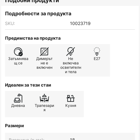
Подобни продукти
Подробности за продукта
SKU:
10023719
Предимства на продукта
Затъмнява
Димерът
Не
E27
щ се
не е
включва
включен
осветителн
и тела
Идеален за тези стаи
Дневна
Трапезари
Кухня
я
Размери
Височина (в см):
18