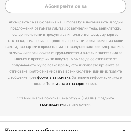
Абонирайте се за
Абонирайте се за бюлетина на Lumories.bg и получавайте изгодни
предложения от гамата лампи и осветителни тела, вентилатори,
соларни системи и продукти за интелигентен дом, ваучери за
отстъпка, намаления на цените на продуктите или промоционални
пакети, препоръки и презентации на продукти, както и съдържание от
възможни партньори за сътрудничество и анкети и запитвания за
мнения и препоръки за покупка. Можете да се отпишете от
получаването му по всяко време, като използвате връзката за
отписване, която се намира във всеки бюлетин, или ни изпратите
съобщение чрез
формата за контакт
. За повече информация, моля,
вижте
Политиката за поверителност
.
*От минимална покупна цена от 99 € (190 лв.). Следните
производители
са изключени.
Контакти и обслужване