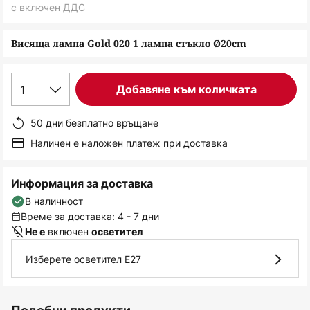
снимки
с включен ДДС
Висяща лампа Gold 020 1 лампа стъкло Ø20cm
1
Добавяне към количката
50 дни безплатно връщане
Наличен е наложен платеж при доставка
Информация за доставка
В наличност
Време за доставка: 4 - 7 дни
включен
Не е
осветител
Изберете осветител E27