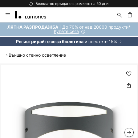
Безплатно връщане в рамките на 50 дни.
Прескачане
към
съдържанието
ене
| До 70% от над 20000 продукти*
ЛЯТНА РАЗПРОДАЖБА
Купете сега
и спестете 15%
Регистрирайте се за бюлетина
Външно стенно осветление
Преминете
към
края
на
галерията
на
изображенията