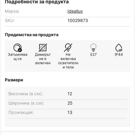
Подробности за продукта
Марка:
Ideallux
SKU:
10029873
Предимства на продукта
Затъмнява
Димерът
Не
E27
IP44
щ се
не е
включва
включен
осветителн
и тела
Размери
Височина (в см):
12
Широчина (в см):
25
Прожекция:
13