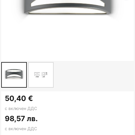
Преминете
50,40 €
към
началото
с включен ДДС
на
98,57 лв.
галерия
с включен ДДС
със