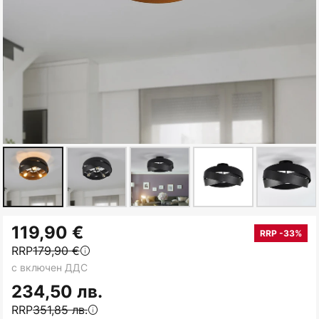
Преминете
119,90 €
към
RRP -33%
RRP
179,90 €
началото
с включен ДДС
на
галерия
234,50 лв.
със
RRP
351,85 лв.