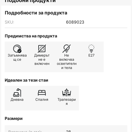
Подобни продукти
Подробности за продукта
SKU:
6089023
Предимства на продукта
Затъмнява
Димерът
Не
E27
щ се
не е
включва
включен
осветителн
и тела
Идеален за тези стаи
Дневна
Спалня
Трапезари
я
Размери
Височина (в см):
28