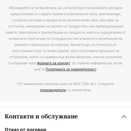
Абонирайте се за бюлетина на Lumories.bg и получавайте изгодни
предложения от гамата лампи и осветителни тела, вентилатори,
соларни системи и продукти за интелигентен дом, ваучери за
отстъпка, намаления на цените на продуктите или промоционални
пакети, препоръки и презентации на продукти, както и съдържание от
възможни партньори за сътрудничество и анкети и запитвания за
мнения и препоръки за покупка. Можете да се отпишете от
получаването му по всяко време, като използвате връзката за
отписване, която се намира във всеки бюлетин, или ни изпратите
съобщение чрез
формата за контакт
. За повече информация, моля,
вижте
Политиката за поверителност
.
*От минимална покупна цена от 99 € (190 лв.). Следните
производители
са изключени.
Контакти и обслужване
Отказ от договор