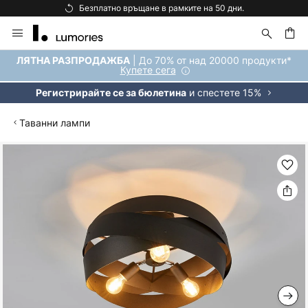
Безплатно връщане в рамките на 50 дни.
Прескачане
към
съдържанието
ене
| До 70% от над 20000 продукти*
ЛЯТНА РАЗПРОДАЖБА
Купете сега
и спестете 15%
Регистрирайте се за бюлетина
Таванни лампи
Преминете
към
края
на
галерията
на
изображенията