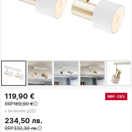
Преминете
119,90 €
към
RRP -29%
RRP
169,90 €
началото
с включен ДДС
на
галерия
234,50 лв.
със
RRP
332,30 лв.