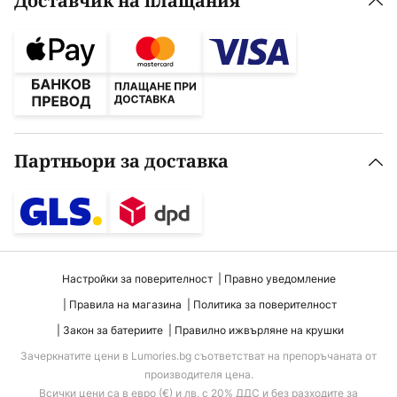
Доставчик на плащания
Партньори за доставка
Настройки за поверителност
Правно уведомление
Правила на магазина
Политика за поверителност
Закон за батериите
Правилно ижвърляне на крушки
Зачеркнатите цени в Lumories.bg съответстват на препоръчаната от
производителя цена.
Всички цени са в евро (€) и лв, с 20% ДДС и без разходите за