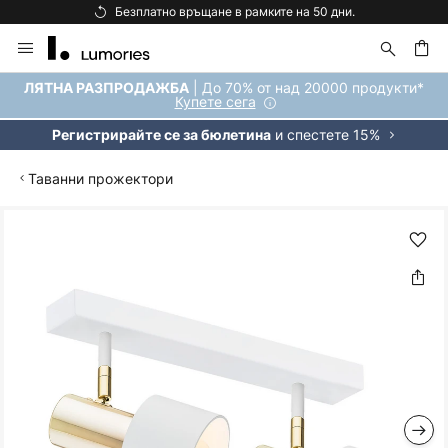
Безплатно връщане в рамките на 50 дни.
Прескачане
към
съдържанието
ене
| До 70% от над 20000 продукти*
ЛЯТНА РАЗПРОДАЖБА
Купете сега
и спестете 15%
Регистрирайте се за бюлетина
Таванни прожектори
Преминете
към
края
на
галерията
на
изображенията