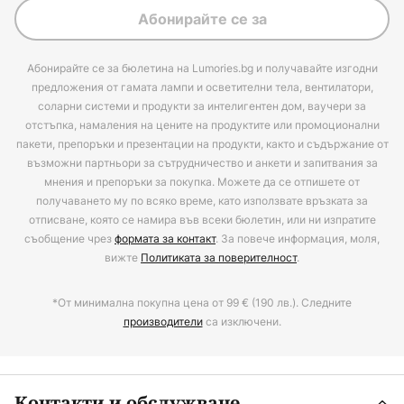
Абонирайте се за
Абонирайте се за бюлетина на Lumories.bg и получавайте изгодни
предложения от гамата лампи и осветителни тела, вентилатори,
соларни системи и продукти за интелигентен дом, ваучери за
отстъпка, намаления на цените на продуктите или промоционални
пакети, препоръки и презентации на продукти, както и съдържание от
възможни партньори за сътрудничество и анкети и запитвания за
мнения и препоръки за покупка. Можете да се отпишете от
получаването му по всяко време, като използвате връзката за
отписване, която се намира във всеки бюлетин, или ни изпратите
съобщение чрез
формата за контакт
. За повече информация, моля,
вижте
Политиката за поверителност
.
*От минимална покупна цена от 99 € (190 лв.). Следните
производители
са изключени.
Контакти и обслужване