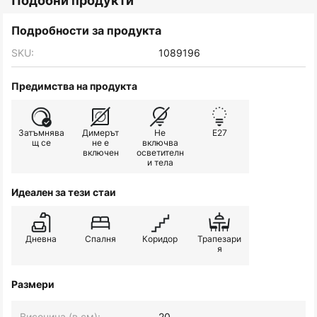
Подобни продукти
Подробности за продукта
SKU:
1089196
Предимства на продукта
Затъмнява
Димерът
Не
E27
щ се
не е
включва
включен
осветителн
и тела
Идеален за тези стаи
Дневна
Спалня
Коридор
Трапезари
я
Размери
Височина (в см):
20