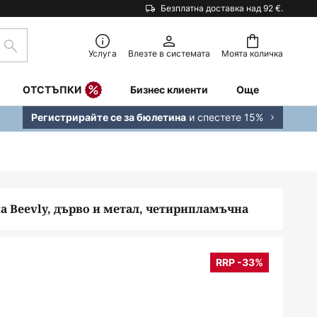
Безплатна доставка над 92 €.
Търсене
Услуга
Влезте в системата
Моята количка
ОТСТЪПКИ
Бизнес клиенти
Още
и спестете 15%
Регистрирайте се за бюлетина
а Beevly, дърво и метал, четирипламъчна
RRP -33%