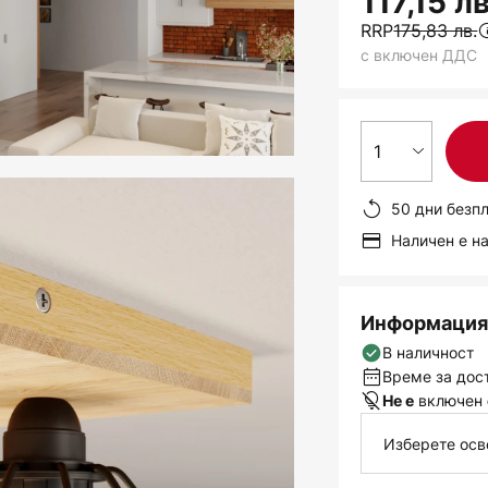
117,15 лв
RRP
175,83 лв.
с включен ДДС
1
50 дни безп
Наличен е н
Информация 
В наличност
Време за дост
включен
Не е
Изберете осв