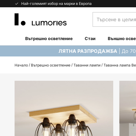
Прескачане
Най-големият избор на марки в Европа
към
Търсене
съдържанието
в
целия
магазин...
Вътрешно осветление
Стаи
Външно осве
| До 7
ЛЯТНА РАЗПРОДАЖБА
Начало
Вътрешно осветление
Таванни лампи
Таванна лампа Be
Преминете
към
края
на
галерията
на
изображенията