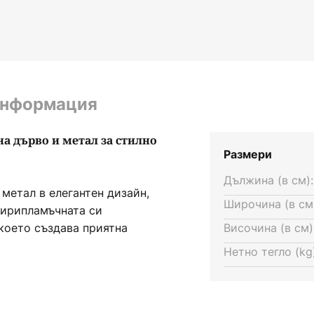
информация
а дърво и метал за стилно
Размери
Дължина (в см):
 метал в елегантен дизайн,
Широчина (в см
тирипламъчната си
което създава приятна
Височина (в см)
или коридора. Комбинацията от
Нетно тегло (kg)
лампата вечна естетика,
е на обзавеждане.