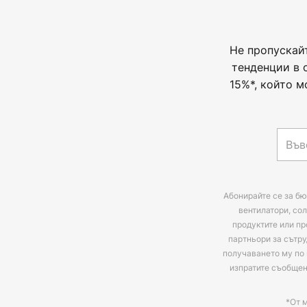
Не пропускай
тенденции в 
15%*, който м
Абонирайте се за бю
вентилатори, сол
продуктите или пр
партньори за сътру
получаването му по 
изпратите съобще
*От 