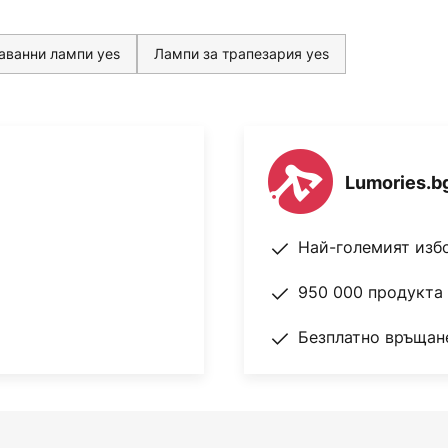
аванни лампи yes
Лампи за трапезария yes
Lumories.b
Най-големият изб
950 000 продукта 
Безплатно връщане