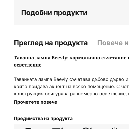
на
Подобни продукти
галерия
със
снимки
Преглед на продукта
Повече 
Таванна лампа Beevly: хармонично съчетание н
осветление
Таванната лампа Beevly съчетава дъбово дърво и
който придава акцент на всяко помещение. С че
конструкция осигурява равномерно осветление, 
атмосфера както в хола, така и в трапезарията 
Прочетете повече
маслено дъбово дърво и черен метал придава на 
която се вписва безпроблемно в различни стилов
Предимства на продукта