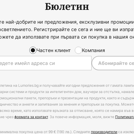
Бюлетин
те най-добрите ни предложения, ексклузивни промоции
осветлението. Регистрирайте се сега и ние ще ви изпра
ожете да използвате при първата си покупка в нашия о
Частен клиент
Компания
Абонирайте се
летина на Lumories.bg и получавайте изгодни предложения от гамата лампи
арни системи и продукти за интелигентен дом, ваучери за отстъпка, намал
омоционални пакети, препоръки и презентации на продукти, както и съдъ
дничество и анкети и запитвания за мнения и препоръки за покупка. Может
всяко време, като използвате връзката за отписване, която се намира във в
ние чрез
формата за контакт
. За повече информация, моля, вижте
Политикат
минимална покупна цена от 99 € (190 лв.). Следните
производители
са изклю