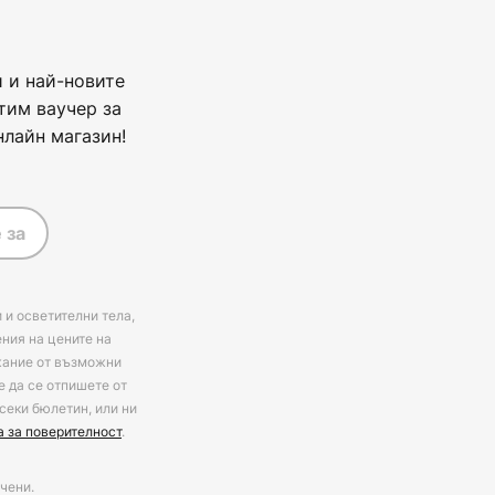
 и най-новите
тим ваучер за
нлайн магазин!
 за
 и осветителни тела,
ения на цените на
ржание от възможни
е да се отпишете от
секи бюлетин, или ни
а за поверителност
.
чени.