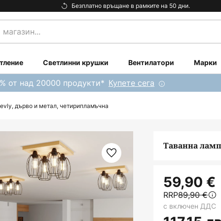
Безплатно връщане в рамките на 50 дни.
тление
Светлинни крушки
Вентилатори
Марки
0% от над 20000 продукти*
Купете сега
evly, дърво и метал, четирипламъчна
Таванна ламп
59,90 €
RRP
89,90 €
с включен ДДС