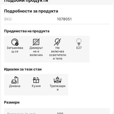
Подобни продукти
Подробности за продукта
SKU:
1078051
Предимства на продукта
Затъмнява
Димерът
Не
E27
щ се
не е
включва
включен
осветителн
и тела
Идеален за тези стаи
Дневна
Кухня
Трапезари
я
Размери
Височина (в см):
100