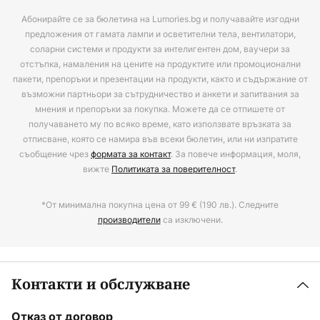
Абонирайте се за бюлетина на Lumories.bg и получавайте изгодни
предложения от гамата лампи и осветителни тела, вентилатори,
соларни системи и продукти за интелигентен дом, ваучери за
отстъпка, намаления на цените на продуктите или промоционални
пакети, препоръки и презентации на продукти, както и съдържание от
възможни партньори за сътрудничество и анкети и запитвания за
мнения и препоръки за покупка. Можете да се отпишете от
получаването му по всяко време, като използвате връзката за
отписване, която се намира във всеки бюлетин, или ни изпратите
съобщение чрез
формата за контакт
. За повече информация, моля,
вижте
Политиката за поверителност
.
*От минимална покупна цена от 99 € (190 лв.). Следните
производители
са изключени.
Контакти и обслужване
Отказ от договор