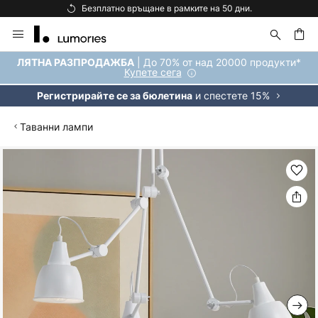
Безплатно връщане в рамките на 50 дни.
Прескачане
към
съдържанието
ене
| До 70% от над 20000 продукти*
ЛЯТНА РАЗПРОДАЖБА
Купете сега
и спестете 15%
Регистрирайте се за бюлетина
Таванни лампи
Преминете
към
края
на
галерията
на
изображенията