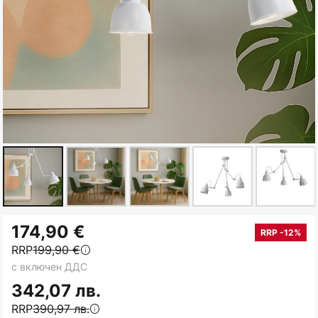
Преминете
174,90 €
към
RRP -12%
RRP
199,90 €
началото
с включен ДДС
на
галерия
342,07 лв.
със
RRP
390,97 лв.