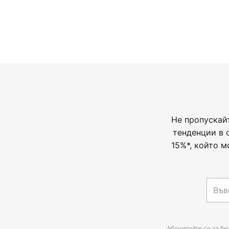
Не пропускай
тенденции в 
15%*, който м
Абонирайте се за бю