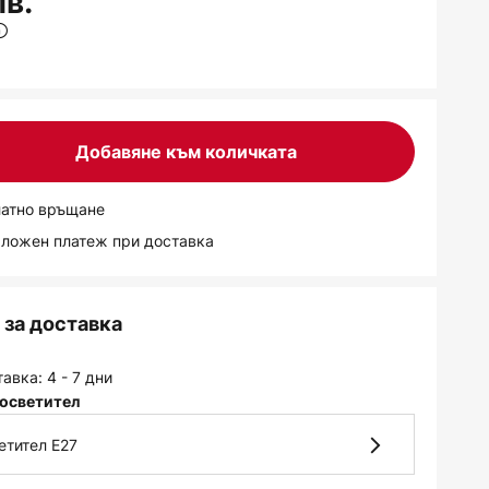
лв.
Добавяне към количката
латно връщане
аложен платеж при доставка
за доставка
авка: 4 - 7 дни
осветител
етител E27