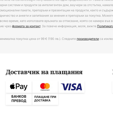
арни системи и продукти за интелигентен дом, ваучери за отстъпка, намал
омоционални пакети, препоръки и презентации на продукти, както и съдъ
дничество и анкети и запитвания за мнения и препоръки за покупка. Может
всяко време, като използвате връзката за отписване, която се намира във в
ние чрез
формата за контакт
. За повече информация, моля, вижте
Политикат
минимална покупна цена от 99 € (190 лв.). Следните
производители
са изклю
Доставчик на плащания