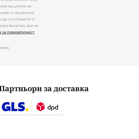
ения на цените на
ржание от възможни
е да се отпишете от
секи бюлетин, или ни
а за поверителност
.
чени.
Партньори за доставка