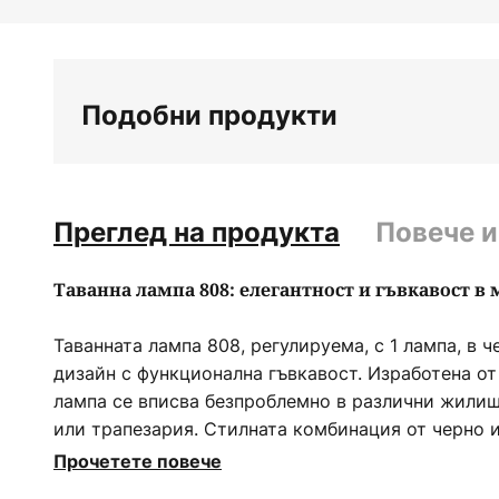
Преминете
към
началото
на
Подобни продукти
галерия
със
снимки
Преглед на продукта
Повече 
Таванна лампа 808: елегантност и гъвкавост в
Таванната лампа 808, регулируема, с 1 лампа, в 
дизайн с функционална гъвкавост. Изработена от
лампа се вписва безпроблемно в различни жилищ
или трапезария. Стилната комбинация от черно и
помещение елегантен акцент и създава приятна 
Прочетете повече