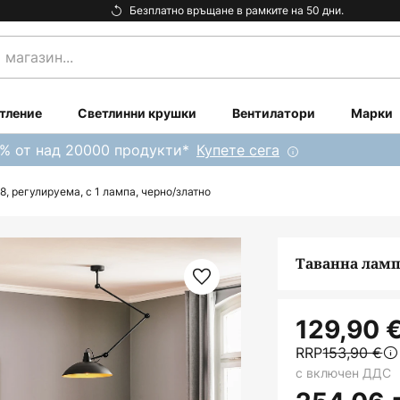
Безплатно връщане в рамките на 50 дни.
тление
Светлинни крушки
Вентилатори
Марки
0% от над 20000 продукти*
Купете сега
, регулируема, с 1 лампа, черно/златно
Таванна лампа
129,90 
RRP
153,90 €
с включен ДДС