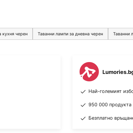
а кухня черен
Таванни лампи за дневна черен
Таванни 
Lumories.b
Най-големият изб
950 000 продукта 
Безплатно връщане