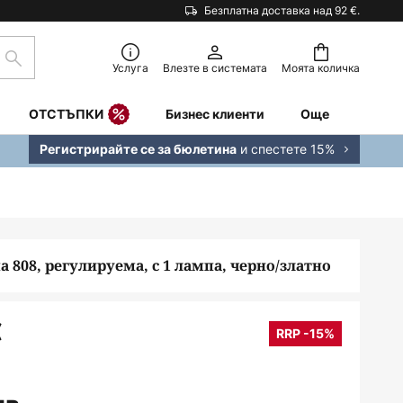
Безплатна доставка над 92 €.
Търсене
Услуга
Влезте в системата
Моята количка
ОТСТЪПКИ
Бизнес клиенти
Още
и спестете 15%
Регистрирайте се за бюлетина
 808, регулируема, с 1 лампа, черно/златно
€
RRP -15%