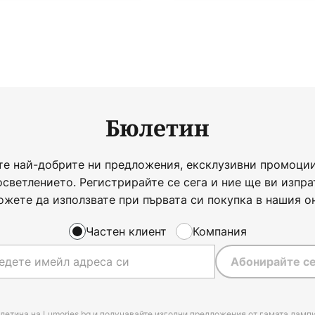
Бюлетин
те най-добрите ни предложения, ексклузивни промоции
осветлението. Регистрирайте се сега и ние ще ви изпра
ожете да използвате при първата си покупка в нашия о
Частен клиент
Компания
Абонирайте се
летина на Lumories.bg и получавайте изгодни предложения от гамата лампи