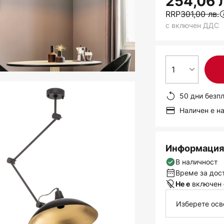
254,06 
RRP
301,00 лв.
с включен ДДС
1
50 дни безп
Наличен е н
Информация 
В наличност
Време за дост
включен
Не е
Изберете осв