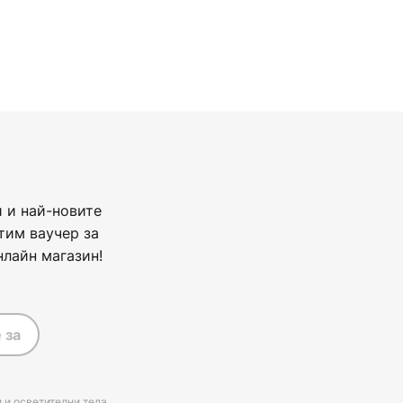
 и най-новите
тим ваучер за
нлайн магазин!
 за
 и осветителни тела,