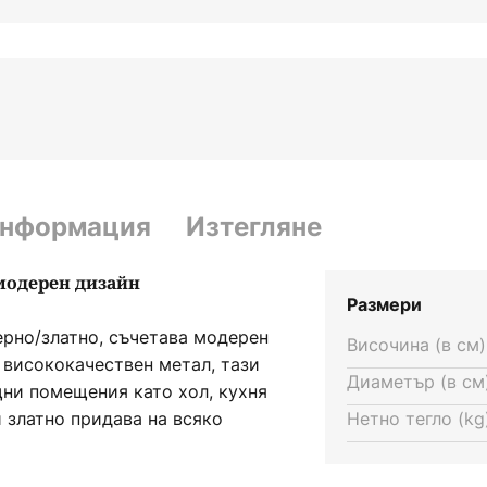
информация
Изтегляне
 модерен дизайн
Размери
черно/златно, съчетава модерен
Височина (в см)
 висококачествен метал, тази
Диаметър (в см)
ни помещения като хол, кухня
 златно придава на всяко
Нетно тегло (kg)
атмосфера.