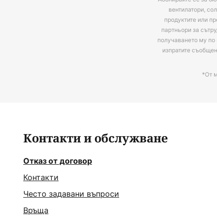
вентилатори, сол
продуктите или пр
партньори за сътру
получаването му по 
изпратите съобще
*От 
Контакти и обслужване
Отказ от договор
Контакти
Често задавани въпроси
Връща