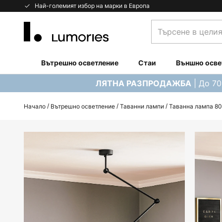
Прескачане
Най-големият избор на марки в Европа
към
Търсене
съдържанието
в
целия
магазин...
Вътрешно осветление
Стаи
Външно осве
| До 7
ЛЯТНА РАЗПРОДАЖБА
Начало
Вътрешно осветление
Таванни лампи
Таванна лампа 808
Преминете
към
края
на
галерията
на
изображенията