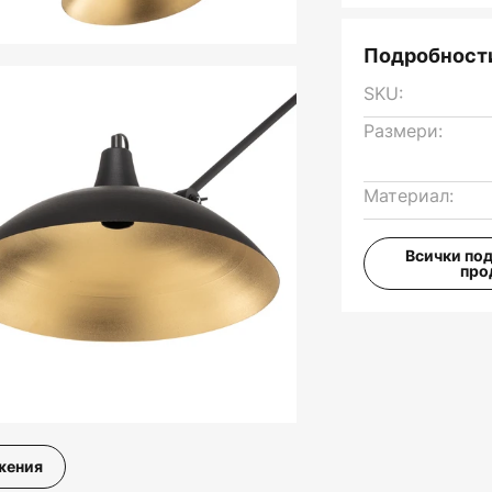
Подробности
SKU:
Размери:
Материал:
Всички по
про
жения