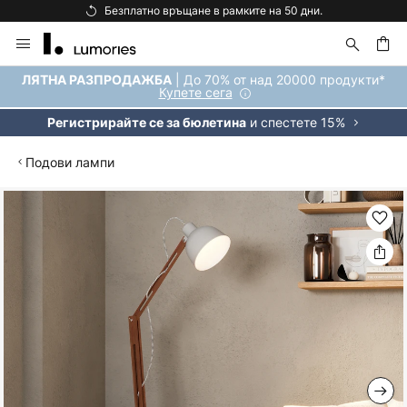
Безплатно връщане в рамките на 50 дни.
Прескачане
към
съдържанието
ене
| До 70% от над 20000 продукти*
ЛЯТНА РАЗПРОДАЖБА
Купете сега
и спестете 15%
Регистрирайте се за бюлетина
Подови лампи
Преминете
към
края
на
галерията
на
изображенията