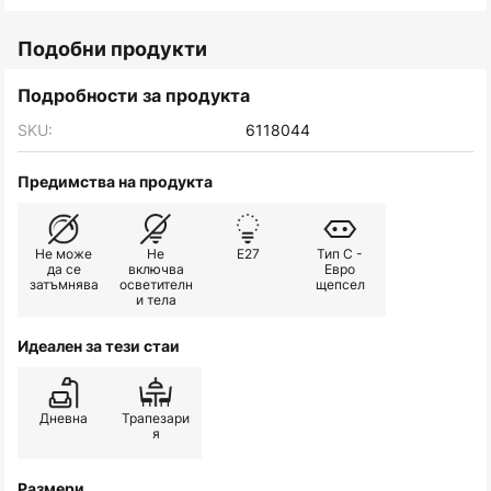
Подобни продукти
Подробности за продукта
SKU:
6118044
Предимства на продукта
Не може
Не
E27
Тип C -
да се
включва
Евро
затъмнява
осветителн
щепсел
и тела
Идеален за тези стаи
Дневна
Трапезари
я
Размери