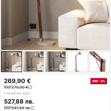
Преминете
269,90 €
към
RRP -3%
RRP
279,90 €
началото
с включен ДДС
на
галерия
527,88 лв.
със
RRP
547,44 лв.