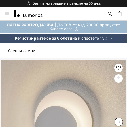
Безплатно връщане в рамките на 50 дни.
Прескачане
към
съдържанието
ене
| До 70% от над 20000 продукти*
ЛЯТНА РАЗПРОДАЖБА
Купете сега
и спестете 15%
Регистрирайте се за бюлетина
Стенни лампи
Преминете
към
края
на
галерията
на
изображенията