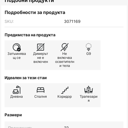
Подобни продукти
Подробности за продукта
SKU:
3071169
Предимства на продукта
Затъмнява
Димерът
Не
G9
щ се
не е
включва
включен
осветителн
и тела
Идеален за тези стаи
Дневна
Спалня
Коридор
Трапезари
я
Размери
Прожекция:
22