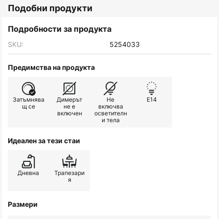
Подобни продукти
Подробности за продукта
SKU:
5254033
Предимства на продукта
Затъмнява
Димерът
Не
E14
щ се
не е
включва
включен
осветителн
и тела
Идеален за тези стаи
Дневна
Трапезари
я
Размери