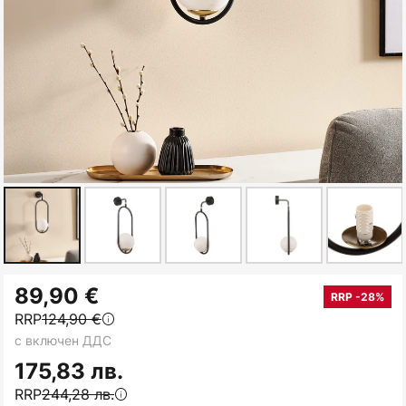
Преминете
89,90 €
към
RRP -28%
RRP
124,90 €
началото
с включен ДДС
на
галерия
175,83 лв.
със
RRP
244,28 лв.