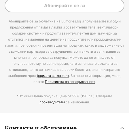
Абонирайте се за
Абонирайте се за бюлетина на Lumories.bg и получавайте изгодни
предложения от гамата лампи и осветителни тела, вентилатори,
соларни системи и продукти за интелигентен дом, ваучери за
отстъпка, намаления на цените на продуктите или промоционални
пакети, препоръки и презентации на продукти, както и съдържание от
възможни партньори за сътрудничество и анкети и запитвания за
мнения и препоръки за покупка. Можете да се отпишете от
получаването му по всяко време, като използвате връзката за
отписване, която се намира във всеки бюлетин, или ни изпратите
съобщение чрез
формата за контакт
. За повече информация, моля,
вижте
Политиката за поверителност
.
*От минимална покупна цена от 99 € (190 лв.). Следните
производители
са изключени.
Контакти и обслужване