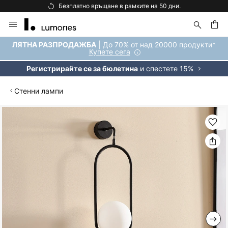
Безплатно връщане в рамките на 50 дни.
Прескачане
към
съдържанието
ене
| До 70% от над 20000 продукти*
ЛЯТНА РАЗПРОДАЖБА
Купете сега
и спестете 15%
Регистрирайте се за бюлетина
Стенни лампи
Преминете
към
края
на
галерията
на
изображенията