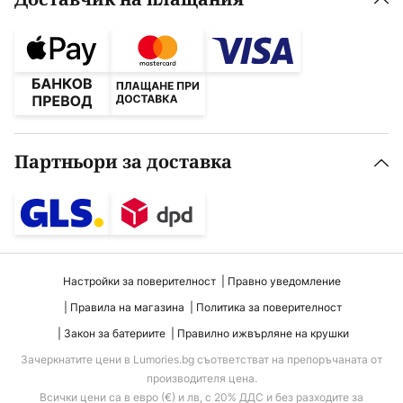
Партньори за доставка
Настройки за поверителност
Правно уведомление
Правила на магазина
Политика за поверителност
Закон за батериите
Правилно ижвърляне на крушки
Зачеркнатите цени в Lumories.bg съответстват на препоръчаната от
производителя цена.
Всички цени са в евро (€) и лв, с 20% ДДС и без разходите за