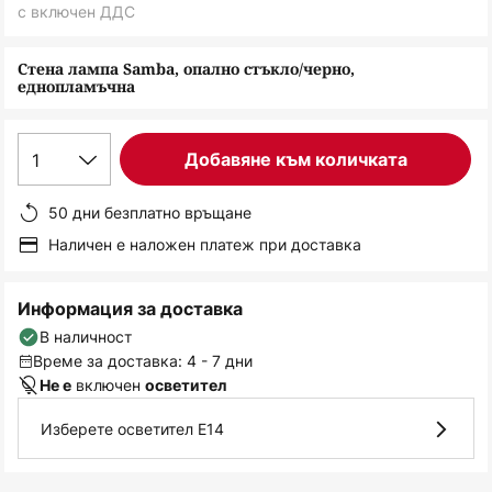
снимки
с включен ДДС
Стена лампа Samba, опално стъкло/черно,
еднопламъчна
1
Добавяне към количката
50 дни безплатно връщане
Наличен е наложен платеж при доставка
Информация за доставка
В наличност
Време за доставка: 4 - 7 дни
включен
Не е
осветител
Изберете осветител E14