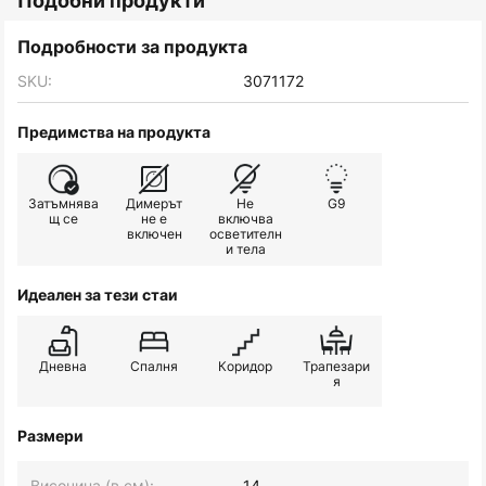
Подобни продукти
Подробности за продукта
SKU:
3071172
Предимства на продукта
Затъмнява
Димерът
Не
G9
щ се
не е
включва
включен
осветителн
и тела
Идеален за тези стаи
Дневна
Спалня
Коридор
Трапезари
я
Размери
Височина (в см):
14