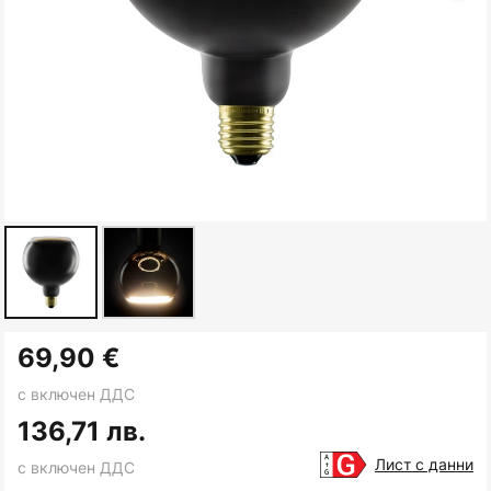
Преминете
69,90 €
към
началото
с включен ДДС
на
136,71 лв.
галерия
Лист с данни
с включен ДДС
със