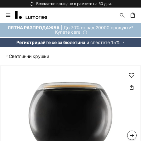
Безплатно връщане в рамките на 50 дни.
Прескачане
към
съдържанието
ене
| До 70% от над 20000 продукти*
ЛЯТНА РАЗПРОДАЖБА
Купете сега
и спестете 15%
Регистрирайте се за бюлетина
Светлинни крушки
Преминете
към
края
на
галерията
на
изображенията