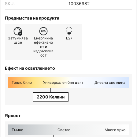
SKU:
10036982
Предимства на продукта
Затъмнява
Енергийна
E27
щ се
ефективно
ст и
издръжлив
ост
Ефект на осветлението
Топло бяло
Универсален бял цвят
Дневна светлина
2200 Келвин
Яркост
Тъмно
Светло
Много ярко