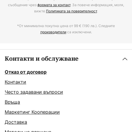
съобщение чрез
формата за контакт
. За повече информация, моля,
вижте
Политиката за поверителност
.
*От минимална покупна цена от 99 € (190 лв.). Следните
производители
са изключени.
Контакти и обслужване
Отказ от договор
Контакти
Често задавани въпроси
Връща
Маркетинг Кооперации
Доставка