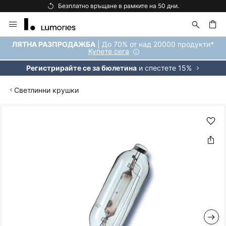
Безплатно връщане в рамките на 50 дни.
Прескачане
към
съдържанието
ене
| До 70% от над 20000 продукти*
ЛЯТНА РАЗПРОДАЖБА
Купете сега
и спестете 15%
Регистрирайте се за бюлетина
Светлинни крушки
Преминете
към
края
на
галерията
на
изображенията