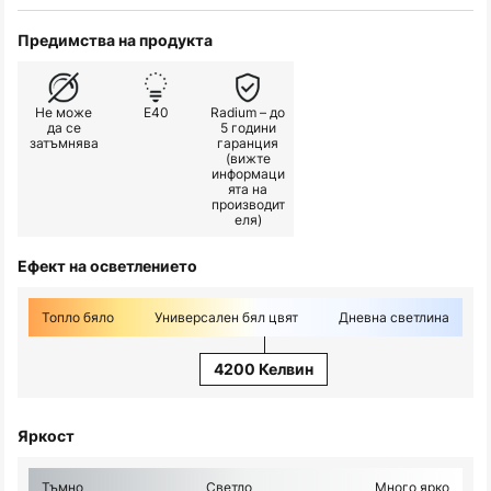
Предимства на продукта
Не може
E40
Radium – до
да се
5 години
затъмнява
гаранция
(вижте
информаци
ята на
производит
еля)
Ефект на осветлението
Топло бяло
Универсален бял цвят
Дневна светлина
4200 Келвин
Яркост
Тъмно
Светло
Много ярко