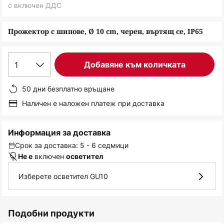
снимки
с включен ДДС
Прожектор с шипове, Ø 10 cm, черен, въртящ се, IP65
1
Добавяне към количката
50 дни безплатно връщане
Наличен е наложен платеж при доставка
Информация за доставка
Срок за доставка: 5 - 6 седмици
включен
Не е
осветител
Изберете осветител GU10
Подобни продукти