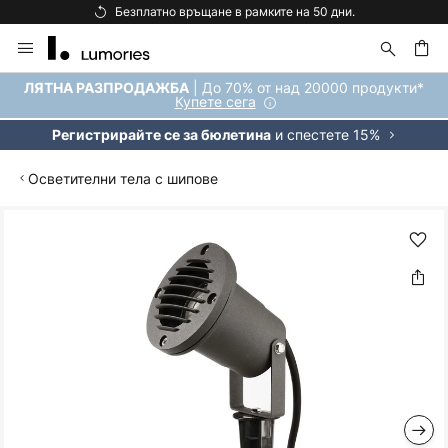
Безплатно връщане в рамките на 50 дни.
Прескачане
към
съдържанието
ене
| До 70% от над 20000 продукти*
ЛЯТНА РАЗПРОДАЖБА
Купете сега
и спестете 15%
Регистрирайте се за бюлетина
Осветителни тела с шипове
Преминете
към
края
на
галерията
на
изображенията