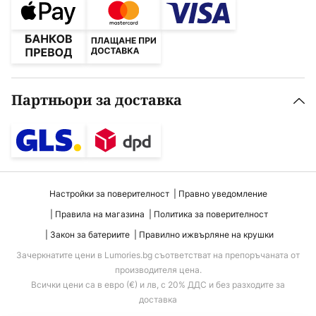
Партньори за доставка
Настройки за поверителност
Правно уведомление
Правила на магазина
Политика за поверителност
Закон за батериите
Правилно ижвърляне на крушки
Зачеркнатите цени в Lumories.bg съответстват на препоръчаната от
производителя цена.
Всички цени са в евро (€) и лв, с 20% ДДС и без разходите за
доставка