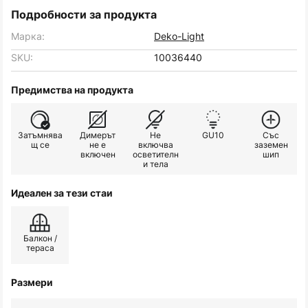
Подробности за продукта
Марка:
Deko-Light
SKU:
10036440
Предимства на продукта
Затъмнява
Димерът
Не
GU10
Със
щ се
не е
включва
заземен
включен
осветителн
шип
и тела
Идеален за тези стаи
Балкон /
тераса
Размери