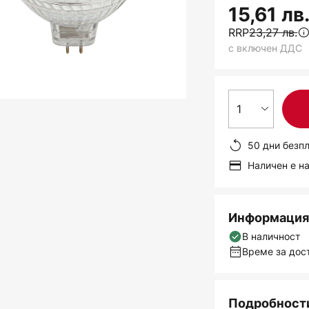
15,61 лв
RRP
23,27 лв.
с включен ДДС
1
50 дни безп
Наличен е н
Информация 
В наличност
Време за дост
Подробности