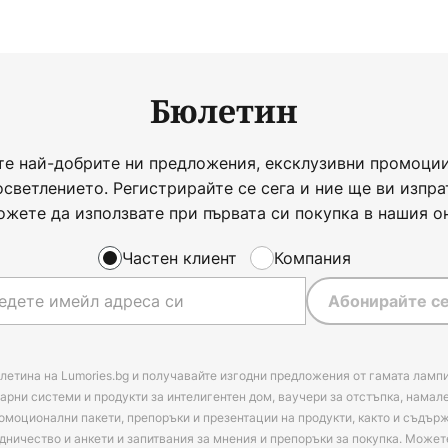
Бюлетин
те най-добрите ни предложения, ексклузивни промоции
осветлението. Регистрирайте се сега и ние ще ви изпра
ожете да използвате при първата си покупка в нашия о
Частен клиент
Компания
Абонирайте се
летина на Lumories.bg и получавайте изгодни предложения от гамата лампи
арни системи и продукти за интелигентен дом, ваучери за отстъпка, намал
омоционални пакети, препоръки и презентации на продукти, както и съдъ
дничество и анкети и запитвания за мнения и препоръки за покупка. Может