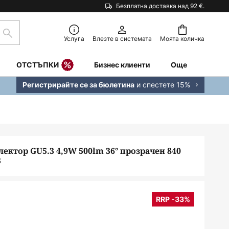
Безплатна доставка над 92 €.
Търсене
Услуга
Влезте в системата
Моята количка
ОТСТЪПКИ
Бизнес клиенти
Още
и спестете 15%
Регистрирайте се за бюлетина
лектор GU5.3 4,9W 500lm 36° прозрачен 840
3
RRP -33%