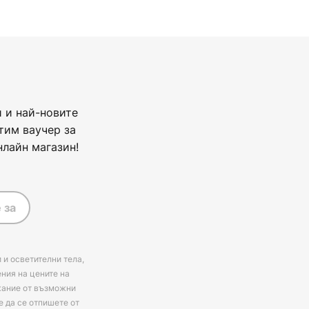
 и най-новите
тим ваучер за
нлайн магазин!
 за
 и осветителни тела,
ения на цените на
ржание от възможни
е да се отпишете от