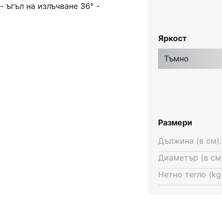
- ъгъл на излъчване 36° -
Яркост
Тъмно
Размери
Дължина (в см):
Диаметър (в см)
Нетно тегло (kg)