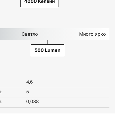
4000 Келвин
Светло
Много ярко
500 Lumen
4,6
:
5
:
0,038