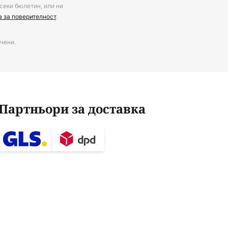
секи бюлетин, или ни
а за поверителност
.
чени.
Партньори за доставка