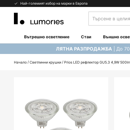
Прескачане
Най-големият избор на марки в Европа
към
Търсене
съдържанието
в
целия
магазин...
Вътрешно осветление
Стаи
Външно осве
| До 7
ЛЯТНА РАЗПРОДАЖБА
Начало
Светлинни крушки
Prios LED рефлектор GU5.3 4,9W 500lm
Преминете
към
края
на
галерията
на
изображенията