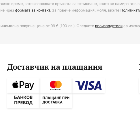
всяко време, като използвате връзката за отписване, която се намира във в
ние чрез
формата за контакт
. За повече информация, моля, вижте
Политикат
минимална покупна цена от 99 € (190 лв.). Следните
производители
са изклю
Доставчик на плащания