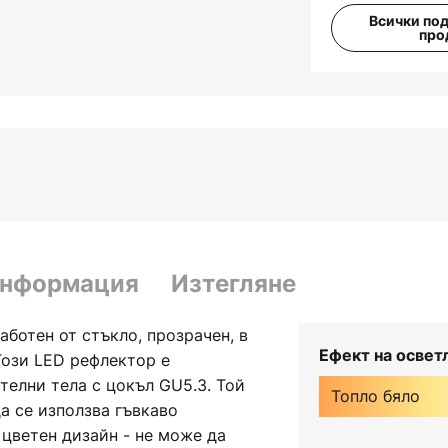
Всички по
про
информация
Изтегляне
аботен от стъкло, прозрачен, в
Ефект на освет
Този LED рефлектор е
елни тела с цокъл GU5.3. Той
Топло бяло
а се използва гъвкаво
 цветен дизайн - не може да