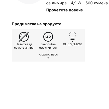
се димира - 4,9 W - 500 лумена 
доставя се в комплект от 3
Прочетете повече
Предимства на продукта
Не може да
Енергийна
GU5.3 / MR16
се затъмнява
ефективност
и
издръжливос
т