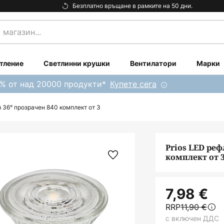
Безплатно връщане в рамките на 50 дни.
тление
Светлинни крушки
Вентилатори
Марки
0% от над 20000 продукти*
Купете сега
 36° прозрачен 840 комплект от 3
Prios LED реф
комплект от 
7,98 €
RRP
11,90 €
с включен ДДС