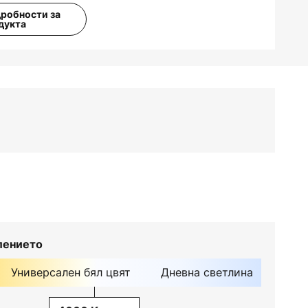
дробности за
дукта
лението
Универсален бял цвят
Дневна светлина