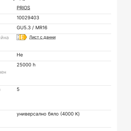
PRIOS
10029403
GU5.3 / MR16
ийна
Лист с данни
Не
25000 h
нен
а
5
универсално бяло (4000 K)