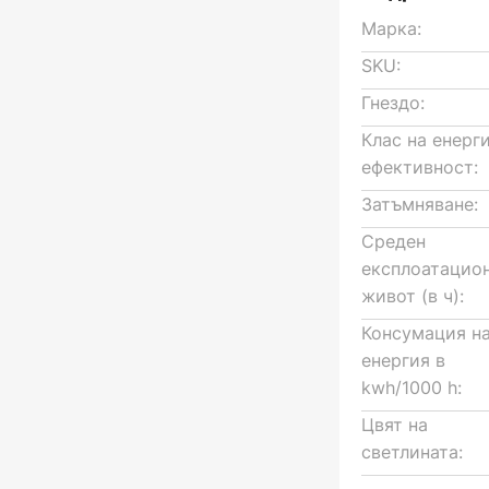
Марка:
SKU:
Гнездо:
Клас на енерг
ефективност:
Затъмняване:
Среден
експлоатацио
живот (в ч):
Консумация н
енергия в
kwh/1000 h:
Цвят на
светлината: