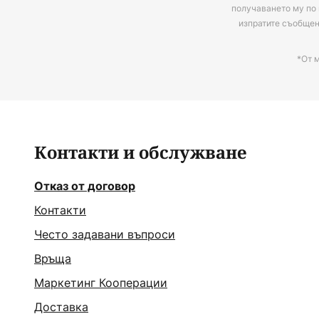
получаването му по 
изпратите съобще
*От 
Контакти и обслужване
Отказ от договор
Контакти
Често задавани въпроси
Връща
Маркетинг Кооперации
Доставка