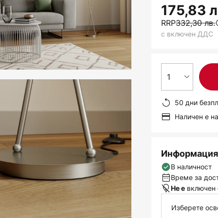
175,83 л
RRP
332,30 лв.
с включен ДДС
1
50 дни безп
Наличен е н
Информация 
В наличност
Време за дост
включен
Не е
Изберете осв