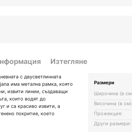
информация
Изтегляне
дневната с двусветлинната
Размери
ljana има метална рамка, която
ни, извити линии, създаващи
Широчина (в см
ъта, които водят до
Височина (в см)
уг и са красиво извити, а
тенено покритие, което
Прожекция:
н вид. Кръглите абажури от
Други размери:
н цветови тон, който има