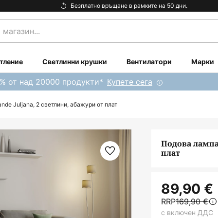
Безплатно връщане в рамките на 50 дни.
тление
Светлинни крушки
Вентилатори
Марки
0% от над 20000 продукти*
Купете сега
de Juljana, 2 светлини, абажури от плат
Подова лампа 
плат
89,90 €
RRP
169,90 €
с включен ДДС