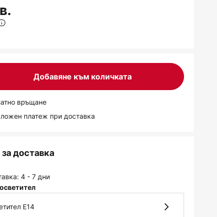
в.
Добавяне към количката
латно връщане
аложен платеж при доставка
за доставка
авка: 4 - 7 дни
осветител
етител E14