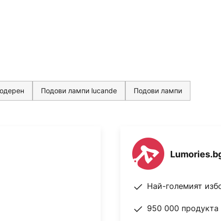
модерен
Подови лампи lucande
Подови лампи
Lumories.b
Най-големият изб
950 000 продукта 