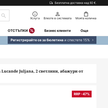
Безплатна доставка над 92 €.
Търсене
Услуга
Влезте в системата
Моята количка
ОТСТЪПКИ
Бизнес клиенти
Още
и спестете 15%
Регистрирайте се за бюлетина
Lucande Juljana, 2 светлини, абажури от
RRP -47%