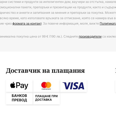
арни системи и продукти за интелигентен дом, ваучери за отстъпка, намал
омоционални пакети, препоръки и презентации на продукти, както и съдъ
дничество и анкети и запитвания за мнения и препоръки за покупка. Может
всяко време, като използвате връзката за отписване, която се намира във в
ние чрез
формата за контакт
. За повече информация, моля, вижте
Политикат
минимална покупна цена от 99 € (190 лв.). Следните
производители
са изклю
Доставчик на плащания