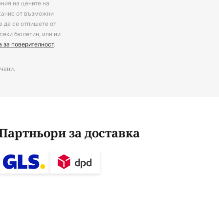
ения на цените на
ржание от възможни
е да се отпишете от
секи бюлетин, или ни
а за поверителност
.
чени.
Партньори за доставка