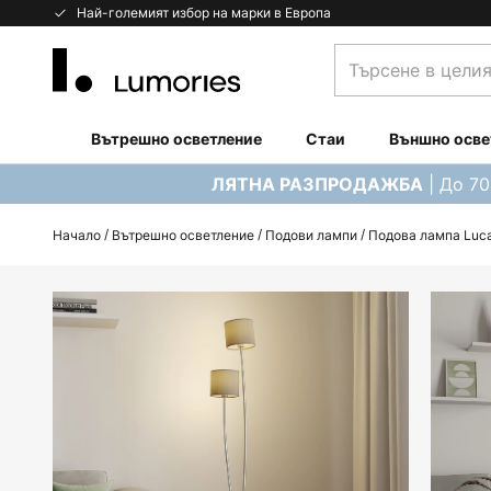
Прескачане
Най-големият избор на марки в Европа
към
Търсене
съдържанието
в
целия
магазин...
Вътрешно осветление
Стаи
Външно осве
| До 7
ЛЯТНА РАЗПРОДАЖБА
Начало
Вътрешно осветление
Подови лампи
Подова лампа Lucan
Преминете
към
края
на
галерията
на
изображенията