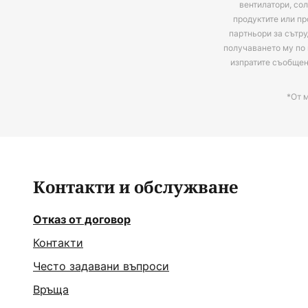
вентилатори, сол
продуктите или пр
партньори за сътру
получаването му по 
изпратите съобще
*От 
Контакти и обслужване
Отказ от договор
Контакти
Често задавани въпроси
Връща