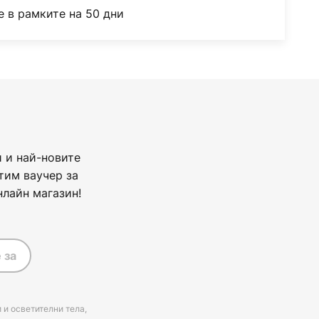
 в рамките на 50 дни
 и най-новите
тим ваучер за
нлайн магазин!
 за
 и осветителни тела,