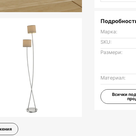
Подробности
Марка:
SKU:
Размери:
Материал:
Всички по
про
жения