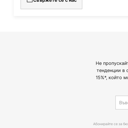
Не пропускай
тенденции в 
15%*, който м
Абонирайте се за бю