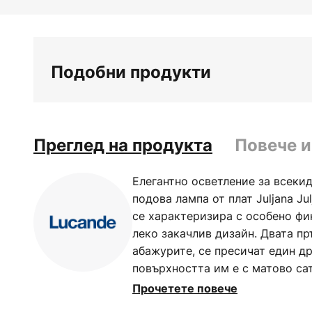
Преминете
към
началото
на
Подобни продукти
галерия
със
снимки
Преглед на продукта
Повече 
Елегантно осветление за всеки
подова лампа от плат Juljana Ju
се характеризира с особено фи
леко закачлив дизайн. Двата пр
абажурите, се пресичат един др
повърхността им е с матово са
подчертава цялостния елеганте
Прочетете повече
плат са издържани в атрактиве