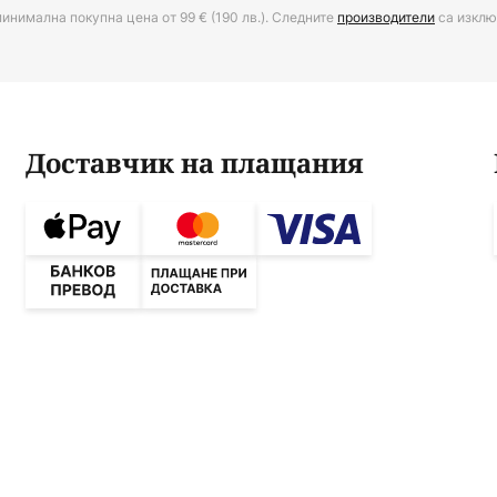
минимална покупна цена от 99 € (190 лв.). Следните
производители
са изклю
Доставчик на плащания