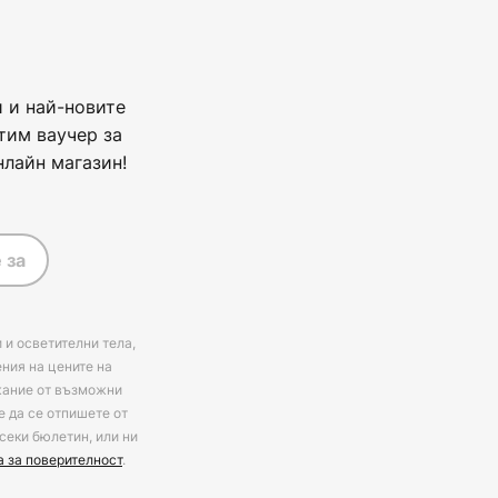
 и най-новите
тим ваучер за
нлайн магазин!
 за
 и осветителни тела,
ения на цените на
ржание от възможни
е да се отпишете от
секи бюлетин, или ни
а за поверителност
.