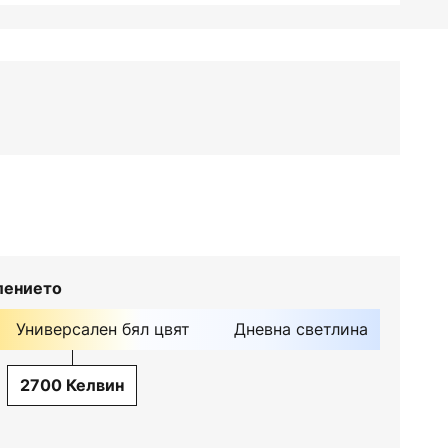
лението
Универсален бял цвят
Дневна светлина
2700 Келвин