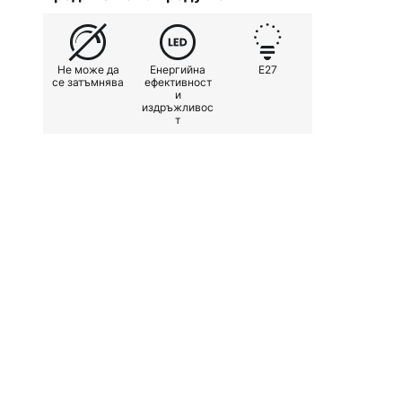
Не може да
Енергийна
E27
се затъмнява
ефективност
и
издръжливос
т