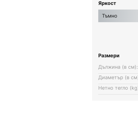
Яркост
Тъмно
Размери
Дължина (в см):
Диаметър (в см)
Нетно тегло (kg)