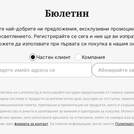
Бюлетин
те най-добрите ни предложения, ексклузивни промоции
осветлението. Регистрирайте се сега и ние ще ви изпра
ожете да използвате при първата си покупка в нашия о
Частен клиент
Компания
Абонирайте се
летина на Lumories.bg и получавайте изгодни предложения от гамата лампи
арни системи и продукти за интелигентен дом, ваучери за отстъпка, намал
омоционални пакети, препоръки и презентации на продукти, както и съдъ
дничество и анкети и запитвания за мнения и препоръки за покупка. Может
всяко време, като използвате връзката за отписване, която се намира във в
ние чрез
формата за контакт
. За повече информация, моля, вижте
Политикат