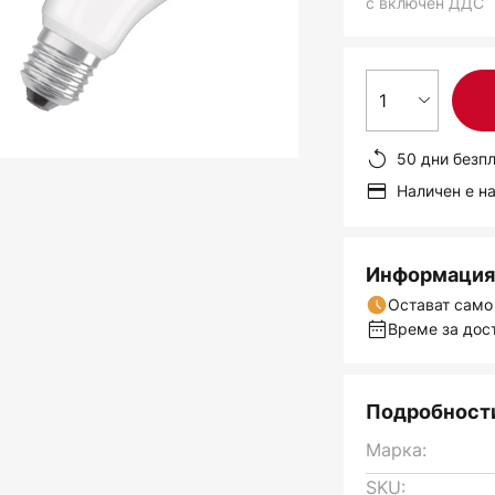
с включен ДДС
1
50 дни безп
Наличен е н
Информация 
Остават само
Време за дост
Подробности
Марка:
SKU: