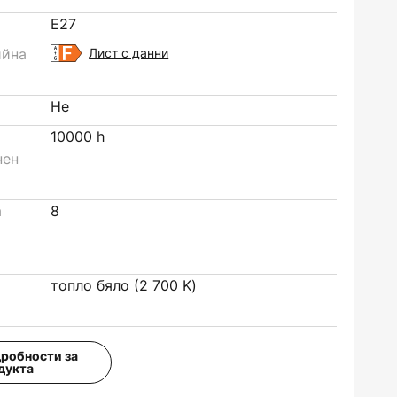
E27
ийна
Лист с данни
Не
10000 h
нен
а
8
топло бяло (2 700 K)
дробности за
дукта