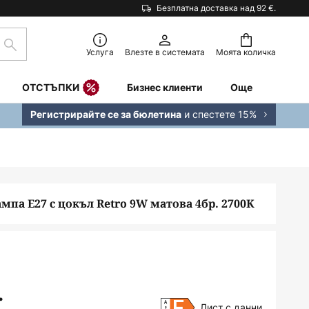
Безплатна доставка над 92 €.
Търсене
Услуга
Влезте в системата
Моята количка
ОТСТЪПКИ
Бизнес клиенти
Още
и спестете 15%
Регистрирайте се за бюлетина
мпа E27 с цокъл Retro 9W матова 4бр. 2700К
.
Лист с данни