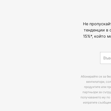
Не пропускай
тенденции в 
15%*, който м
Абонирайте се за бю
вентилатори, сол
продуктите или пр
партньори за сътру
получаването му по 
изпратите съобще