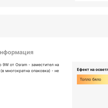
информация
ro 9W от Osram - заместител на
Ефект на освет
в многократна опаковка) - не
Топло бяло