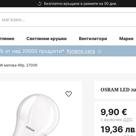
Безплатно връщане в рамките на 50 дни.
тление
Светлинни крушки
Вентилатори
Марки
0% от над 20000 продукти*
Купете сега
9W матова 4бр. 2700К
OSRAM LED ла
9,90 €
с включен ДДС
19,36 лв