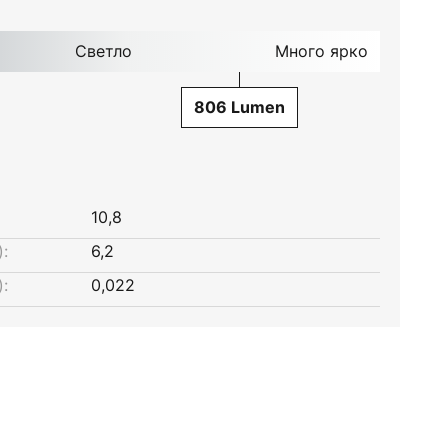
Светло
Много ярко
806 Lumen
10,8
:
6,2
:
0,022