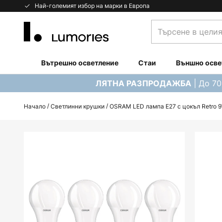
Прескачане
Най-големият избор на марки в Европа
към
Търсене
съдържанието
в
целия
магазин...
Вътрешно осветление
Стаи
Външно осве
| До 7
ЛЯТНА РАЗПРОДАЖБА
Начало
Светлинни крушки
OSRAM LED лампа E27 с цокъл Retro 
Преминете
към
края
на
галерията
на
изображенията