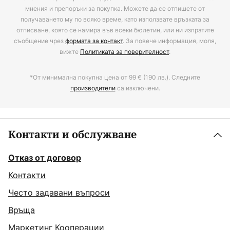
мнения и препоръки за покупка. Можете да се отпишете от
получаването му по всяко време, като използвате връзката за
отписване, която се намира във всеки бюлетин, или ни изпратите
съобщение чрез
формата за контакт
. За повече информация, моля,
вижте
Политиката за поверителност
.
*От минимална покупна цена от 99 € (190 лв.). Следните
производители
са изключени.
Контакти и обслужване
Отказ от договор
Контакти
Често задавани въпроси
Връща
Маркетинг Кооперации