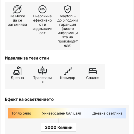
Не може
Енергийна
Maytoni –
да се
ефективно
до 5 години
затъмнява
ст и
гаранция
издръжлив
(вижте
ост
информаци
ята на
производит
еля)
Идеален за тези стаи
Дневна
Трапезари
Коридор
Спалня
я
Ефект на осветлението
Топло бяло
Универсален бял цвят
Дневна светлина
3000 Келвин