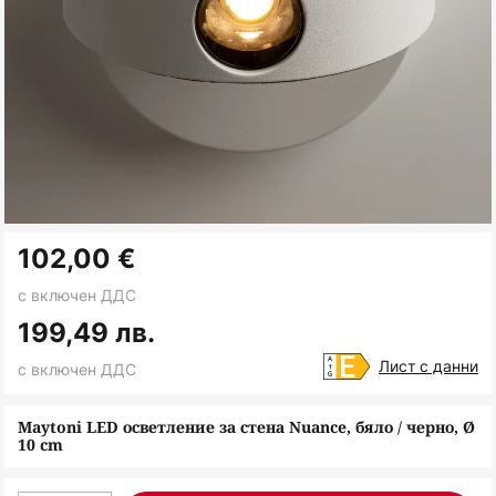
Преминете
102,00 €
към
началото
с включен ДДС
на
199,49 лв.
галерия
Лист с данни
с включен ДДС
със
снимки
Maytoni LED осветление за стена Nuance, бяло / черно, Ø
10 cm