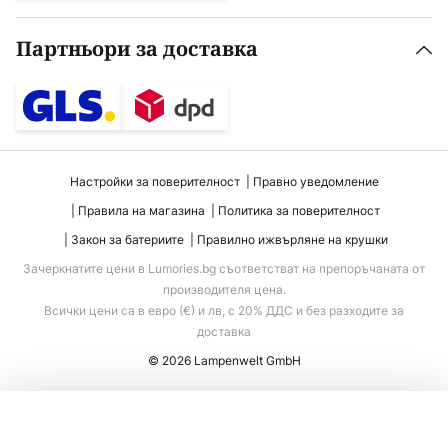
Партньори за доставка
Настройки за поверителност
Правно уведомление
Правила на магазина
Политика за поверителност
Закон за батериите
Правилно ижвърляне на крушки
Зачеркнатите цени в Lumories.bg съответстват на препоръчаната от
производителя цена.
Всички цени са в евро (€) и лв, с 20% ДДС и без разходите за
доставка
© 2026 Lampenwelt GmbH
Добавяне към количката