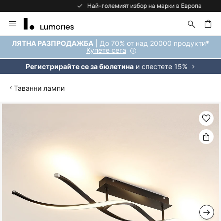
Най-големият избор на марки в Европа
Прескачане
към
съдържанието
ене
| До 70% от над 20000 продукти*
ЛЯТНА РАЗПРОДАЖБА
Купете сега
и спестете 15%
Регистрирайте се за бюлетина
Таванни лампи
Преминете
към
края
на
галерията
на
изображенията