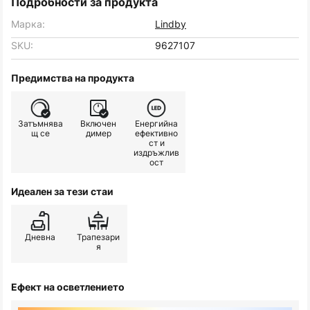
Подробности за продукта
Марка:
Lindby
SKU:
9627107
Предимства на продукта
Затъмнява
Включен
Енергийна
щ се
димер
ефективно
ст и
издръжлив
ост
Идеален за тези стаи
Дневна
Трапезари
я
Ефект на осветлението