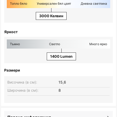
Топло бяло
Универсален бял цвят
Дневна светлина
3000 Келвин
Яркост
Тъмно
Светло
Много ярко
1400 Lumen
Размери
Височина (в см):
15,6
Широчина (в см):
8