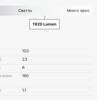
Светло
Много ярко
1920 Lumen
103
):
23
:
6
ачване
180
:
1,1