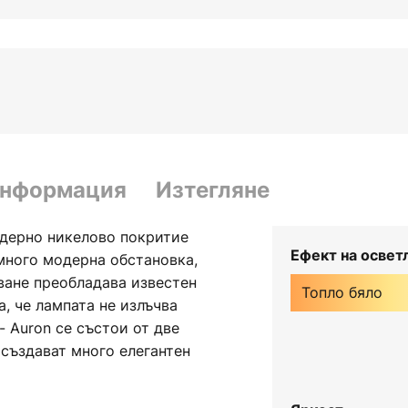
информация
Изтегляне
одерно никелово покритие
Ефект на освет
много модерна обстановка,
чване преобладава известен
Топло бяло
а, че лампата не излъчва
- Auron се състои от две
 създават много елегантен
чината на LED лампата може
0 см, а издължената ѝ форма