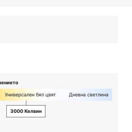
лението
Универсален бял цвят
Дневна светлина
3000 Келвин