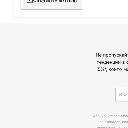
Свържете се с нас
Не пропускай
тенденции в 
15%*, който м
Абонирайте се за бю
вентилатори, сол
продуктите или пр