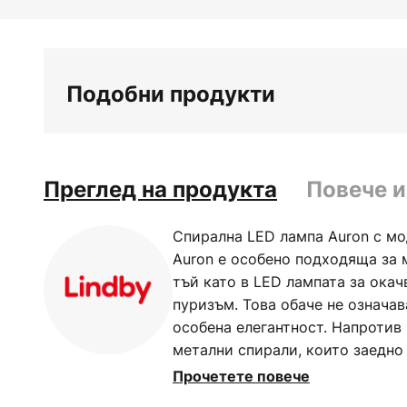
Преминете
към
началото
на
Подобни продукти
галерия
със
снимки
Преглед на продукта
Повече 
Спирална LED лампа Auron с м
Auron е особено подходяща за 
тъй като в LED лампата за ока
пуризъм. Това обаче не означав
особена елегантност. Напротив 
метални спирали, които заедно
ефект. При необходимост висо
Прочетете повече
да се регулира от 115 см до 18