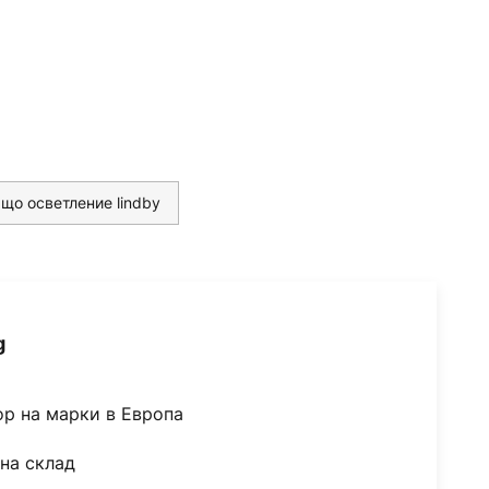
що осветление lindby
g
ор на марки в Европа
на склад