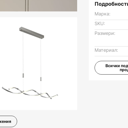
Подробности
Марка:
SKU:
Размери:
Материал:
Всички по
про
жения