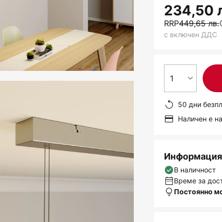
234,50 
RRP
449,65 лв.
с включен ДДС
1
50 дни безп
Наличен е н
Информация 
В наличност
Време за дост
Постоянно м