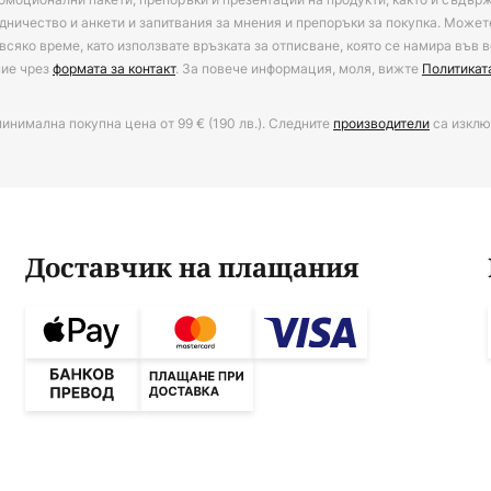
дничество и анкети и запитвания за мнения и препоръки за покупка. Может
всяко време, като използвате връзката за отписване, която се намира във в
ние чрез
формата за контакт
. За повече информация, моля, вижте
Политикат
минимална покупна цена от 99 € (190 лв.). Следните
производители
са изклю
Доставчик на плащания