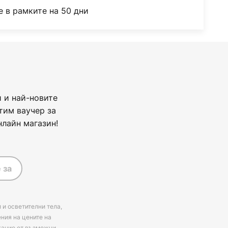
 в рамките на 50 дни
 и най-новите
тим ваучер за
нлайн магазин!
 за
 и осветителни тела,
ения на цените на
ржание от възможни