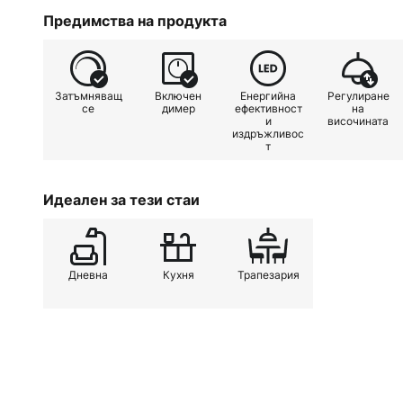
прави Auron идеален за осветле
Предимства на продукта
LED лампа може удобно да се р
помощта на нормалния ключ на 
Затъмняващ
Включен
Енергийна
Регулиране
се
димер
ефективност
на
и
височината
издръжливос
т
Идеален за тези стаи
Дневна
Кухня
Трапезария