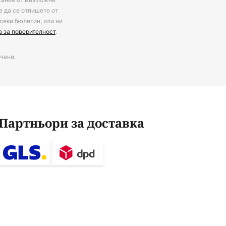
е да се отпишете от
секи бюлетин, или ни
а за поверителност
.
чени.
Партньори за доставка