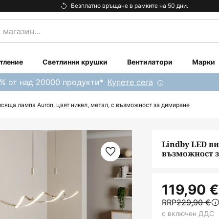
Безплатно връщане в рамките на 50 дни.
тление
Светлинни крушки
Вентилатори
Марки
0% от над 20000 продукти*
Купете сега
исяща лампа Auron, цвят никел, метал, с възможност за димиране
Lindby LED ви
възможност 
119,90 €
RRP
229,90 €
с включен ДДС