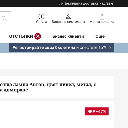
Безплатна доставка над 92 €.
Търсене
Услуга
Влезте в системата
Моята количка
ОТСТЪПКИ
Бизнес клиенти
Още
и спестете 15%
Регистрирайте се за бюлетина
сяща лампа Auron, цвят никел, метал, с
за димиране
RRP -47%