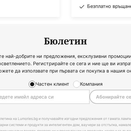
Безплатно връщане
Бюлетин
те най-добрите ни предложения, ексклузивни промоции
осветлението. Регистрирайте се сега и ние ще ви изпра
ожете да използвате при първата си покупка в нашия о
Частен клиент
Компания
Абонирайте се
летина на Lumories.bg и получавайте изгодни предложения от гамата лампи
арни системи и продукти за интелигентен дом, ваучери за отстъпка, намал
омоционални пакети, препоръки и презентации на продукти, както и съдъ