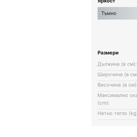
Яркост
ние на маса за хранене. Тази
егулира в четири степени с
Тъмно
стената.
Размери
Дължина (в см):
Широчина (в см
Височина (в см)
Максимално ок
(cm):
Нетно тегло (kg)