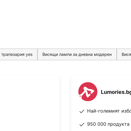
 трапезария yes
Висящи лампи за дневна модерен
Вися
Lumories.b
Най-големият изб
950 000 продукта 