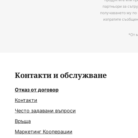
партньори за сътру
получаването му по 
изпратите съобще
*От 
Контакти и обслужване
Отказ от договор
Контакти
Често задавани въпроси
Връща
Маркетинг Кооперации