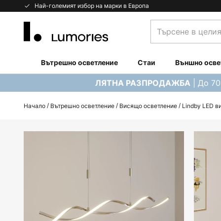
Прескачане
Най-големият избор на марки в Европа
към
Търсене
съдържанието
в
целия
магазин...
Вътрешно осветление
Стаи
Външно осве
| До 7
ЛЯТНА РАЗПРОДАЖБА
Начало
Вътрешно осветление
Висящо осветление
Lindby LED в
Преминете
към
края
на
галерията
на
изображенията