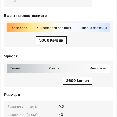
я
Ефект на осветлението
Топло бяло
Универсален бял цвят
Дневна светлина
3000 Келвин
Яркост
Тъмно
Светло
Много ярко
2600 Lumen
Размери
Височина (в см):
9,2
Широчина (в см):
40