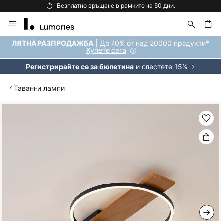
Безплатно връщане в рамките на 50 дни.
Прескачане
към
съдържанието
ене
| До 70% от над 20000 продукти*
ЛЯТНА РАЗПРОДАЖБА
Купете сега
и спестете 15%
Регистрирайте се за бюлетина
Таванни лампи
Преминете
към
края
на
галерията
на
изображенията