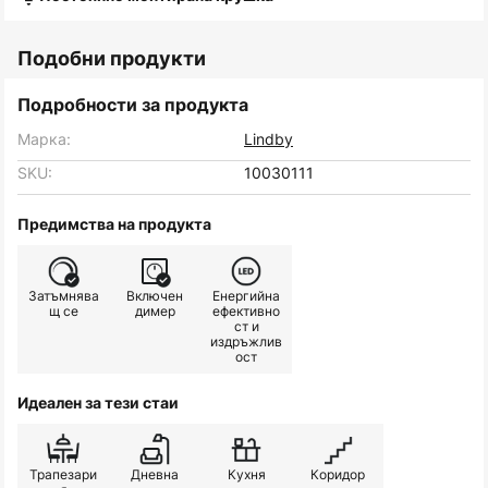
Подобни продукти
Подробности за продукта
Марка:
Lindby
SKU:
10030111
Предимства на продукта
Затъмнява
Включен
Енергийна
щ се
димер
ефективно
ст и
издръжлив
ост
Идеален за тези стаи
Трапезари
Дневна
Кухня
Коридор