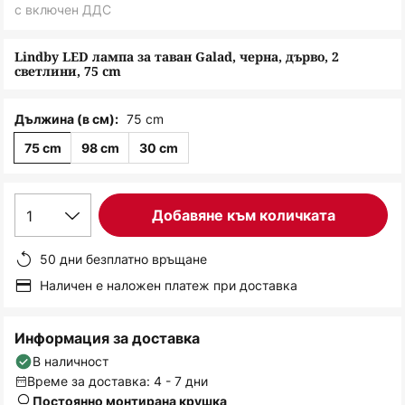
снимки
с включен ДДС
Lindby LED лампа за таван Galad, черна, дърво, 2
светлини, 75 cm
75 cm
Дължина (в см):
75 cm
98 cm
30 cm
1
Добавяне към количката
50 дни безплатно връщане
Наличен е наложен платеж при доставка
Информация за доставка
В наличност
Време за доставка: 4 - 7 дни
Постоянно монтирана крушка