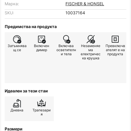
Марка:
FISCHER & HONSEL
SKU:
10037164
Предимства на продукта
Затъмнява
Включен
Включва
Незаменяе
Превключв
щ се
димер
осветителн
ма
ателят е на
и тела
електричес
продукта
ка крушка
Идеален за тези стаи
Дневна
Трапезари
я
Размери