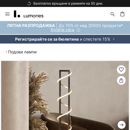
Безплатно връщане в рамките на 50 дни.
Прескачане
към
съдържанието
ене
| До 70% от над 20000 продукти*
ЛЯТНА РАЗПРОДАЖБА
Купете сега
и спестете 15%
Регистрирайте се за бюлетина
Подови лампи
Преминете
към
края
на
галерията
на
изображенията