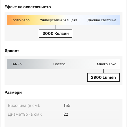
Ефект на осветлението
Топло бяло
Универсален бял цвят
Дневна светлина
3000 Келвин
Яркост
Тъмно
Светло
Много ярко
2900 Lumen
Размери
Височина (в см):
155
Диаметър (в см):
22