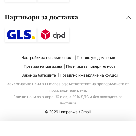
Партньори за доставка
Настройки за поверителност
Правно уведомление
Правила на магазина
Политика за поверителност
Закон за батериите
Правилно ижвърляне на крушки
Зачеркнатите цени в Lumories.bg съответстват на препоръчаната от
производителя цена.
Всички цени са в евро (€) и лв, с 20% ДДС и без разходите за
доставка
© 2026 Lampenwelt GmbH
Добавяне към количката