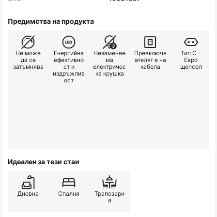
Предимства на продукта
Не може
Енергийна
Незаменяе
Превключв
Тип C -
да се
ефективно
ма
ателят е на
Евро
затъмнява
ст и
електричес
кабела
щепсел
издръжлив
ка крушка
ост
Идеален за тези стаи
Дневна
Спалня
Трапезари
я