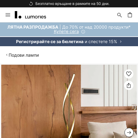
Безплатно връщане в рамките на 50 дни.
Прескачане
към
съдържанието
ене
| До 70% от над 20000 продукти*
ЛЯТНА РАЗПРОДАЖБА
Купете сега
и спестете 15%
Регистрирайте се за бюлетина
Подови лампи
Преминете
към
края
на
галерията
на
изображенията