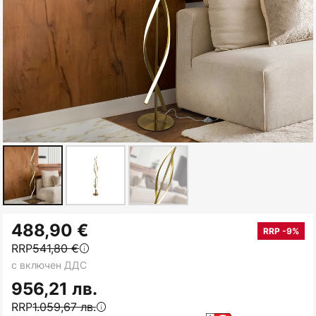
Преминете
488,90 €
към
RRP -9%
RRP
541,80 €
началото
с включен ДДС
на
галерия
956,21 лв.
със
RRP
1.059,67 лв.