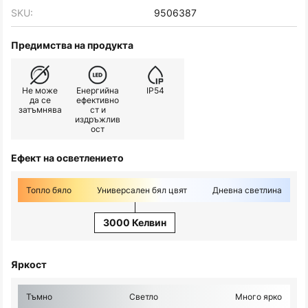
SKU:
9506387
Предимства на продукта
Не може
Енергийна
IP54
да се
ефективно
затъмнява
ст и
издръжлив
ост
Ефект на осветлението
Топло бяло
Универсален бял цвят
Дневна светлина
3000 Келвин
Яркост
Тъмно
Светло
Много ярко