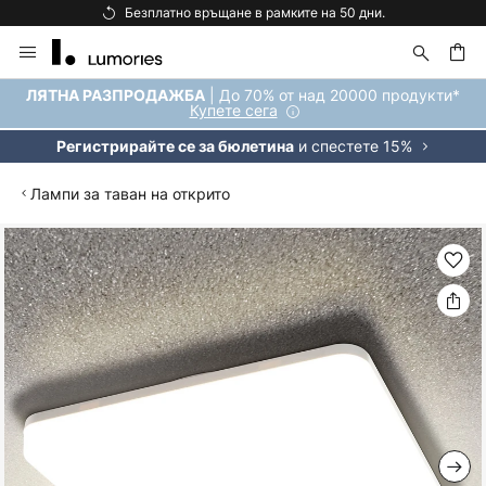
Безплатно връщане в рамките на 50 дни.
Прескачане
към
съдържанието
ене
| До 70% от над 20000 продукти*
ЛЯТНА РАЗПРОДАЖБА
Купете сега
и спестете 15%
Регистрирайте се за бюлетина
Лампи за таван на открито
Преминете
към
края
на
галерията
на
изображенията