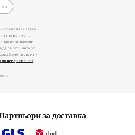
 за
 и осветителни тела,
ения на цените на
ржание от възможни
е да се отпишете от
секи бюлетин, или ни
а за поверителност
.
чени.
Партньори за доставка