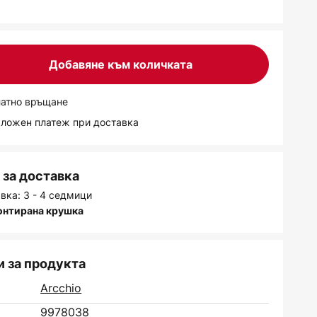
Добавяне към количката
латно връщане
аложен платеж при доставка
за доставка
вка: 3 - 4 седмици
онтирана крушка
 за продукта
Arcchio
9978038