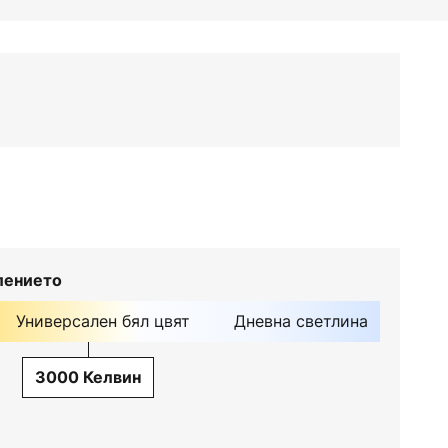
лението
Универсален бял цвят
Дневна светлина
3000 Келвин