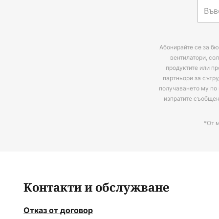
Абонирайте се за бю
вентилатори, сол
продуктите или пр
партньори за сътру
получаването му по 
изпратите съобще
*От 
Контакти и обслужване
Отказ от договор