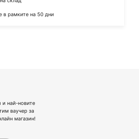
на склад
 в рамките на 50 дни
 и най-новите
тим ваучер за
нлайн магазин!