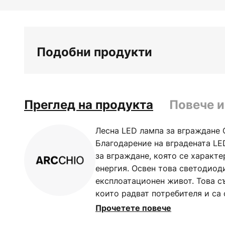
Преминете
към
началото
на
Подобни продукти
галерия
със
снимки
Преглед на продукта
Повече 
Лесна LED лампа за вграждане 
Благодарение на вградената LE
за вграждане, която се характ
енергия. Освен това светодиоди
експлоатационен живот. Това с
които радват потребителя и са
стандарт. Корпусът на светоди
Прочетете повече
вграждане е в чист бял цвят, ко