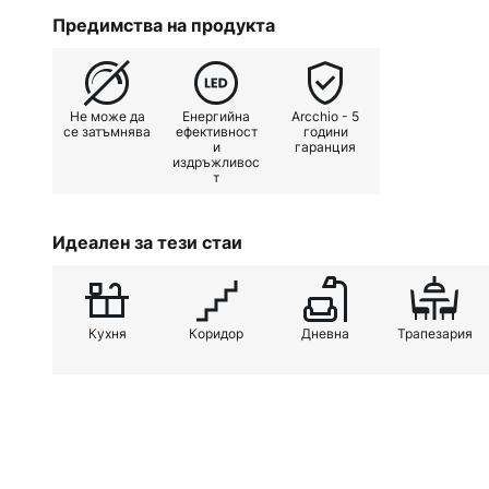
изключително универсален. Ъгъл
Предимства на продукта
а вътрешната вложка е гъвкаво 
може да се завърта, което позв
на светлината под ъгъл от 30°.
Не може да
Енергийна
Arcchio - 5
см до 7,5 см.
се затъмнява
ефективност
години
и
гаранция
издръжливос
т
Идеален за тези стаи
Кухня
Коридор
Дневна
Трапезария