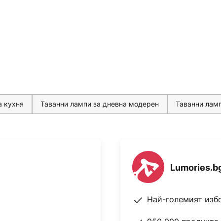
а кухня
Таванни лампи за дневна модерен
Таванни ламп
Lumories.b
Най-големият изб