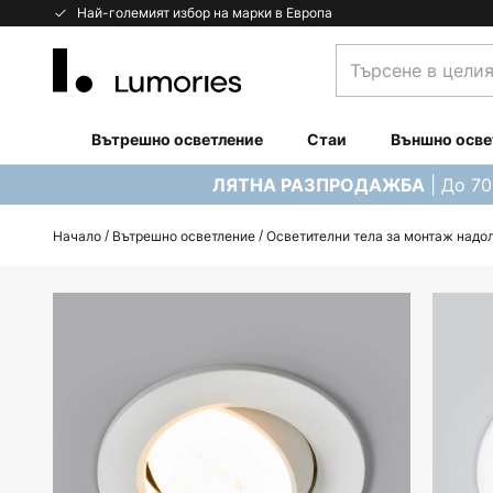
Прескачане
Най-големият избор на марки в Европа
към
Търсене
съдържанието
в
целия
магазин...
Вътрешно осветление
Стаи
Външно осве
| До 7
ЛЯТНА РАЗПРОДАЖБА
Начало
Вътрешно осветление
Осветителни тела за монтаж надо
Преминете
към
края
на
галерията
на
изображенията