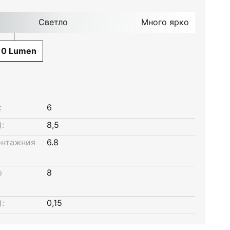
Светло
Много ярко
10 Lumen
:
6
:
8,5
онтажния
6.8
р
8
:
0,15