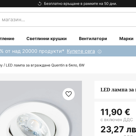
Безплатно връщане в рамките на 50 дни.
тление
Светлинни крушки
Вентилатори
Марки
0% от над 20000 продукти*
Купете сега
лу
LED лампа за вграждане Quentin в бяло, 6W
LED лампа за
11,90 €
с включен ДДС
23,27 лв