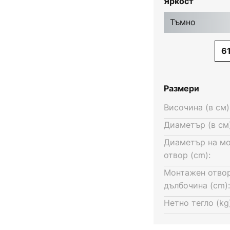
Яркост
ът на светлинния сноп е 36°,
вградена в корпуса, така че
Тъмно
олява да се регулира посоката
 За диаметър на монтаж от 6,8
6
Размери
Височина (в см)
Диаметър (в см)
Диаметър на м
отвор (cm):
Монтажен отво
дълбочина (cm):
Нетно тегло (kg)