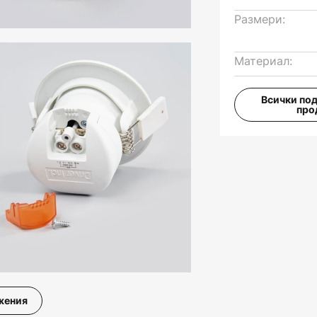
Размери:
Материал:
Всички по
про
жения