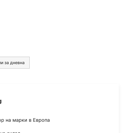
и за дневна
g
ор на марки в Европа