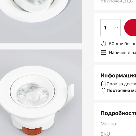
с включен ДДС
1
50 дни безп
Наличен е н
Информация 
Срок за доста
Постоянно м
Подробности
Марка:
SKU: