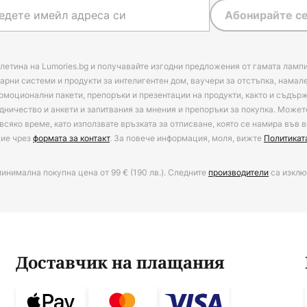
Абонирайте се
летина на Lumories.bg и получавайте изгодни предложения от гамата лампи
арни системи и продукти за интелигентен дом, ваучери за отстъпка, намал
омоционални пакети, препоръки и презентации на продукти, както и съдъ
дничество и анкети и запитвания за мнения и препоръки за покупка. Может
всяко време, като използвате връзката за отписване, която се намира във в
ние чрез
формата за контакт
. За повече информация, моля, вижте
Политикат
минимална покупна цена от 99 € (190 лв.). Следните
производители
са изклю
Доставчик на плащания