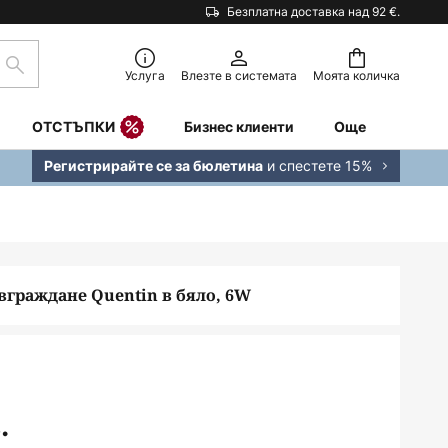
Безплатна доставка над 92 €.
Търсене
Услуга
Влезте в системата
Моята количка
ОТСТЪПКИ
Бизнес клиенти
Още
и спестете 15%
Регистрирайте се за бюлетина
 вграждане Quentin в бяло, 6W
.