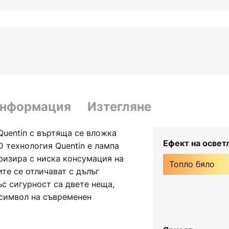
информация
Изтегляне
Quentin с въртяща се вложка
Ефект на освет
D технология Quentin е лампа
еризира с ниска консумация на
Топло бяло
те се отличават с дълъг
ъс сигурност са двете неща,
 символ на съвременен
одното осветително тяло за
ето прави Quentin