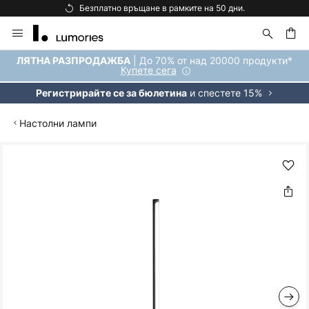
Безплатно връщане в рамките на 50 дни.
Прескачане
към
съдържанието
ене
| До 70% от над 20000 продукти*
ЛЯТНА РАЗПРОДАЖБА
Купете сега
и спестете 15%
Регистрирайте се за бюлетина
Настолни лампи
Преминете
към
края
на
галерията
на
изображенията