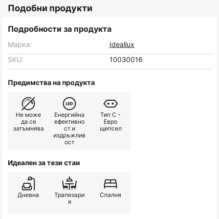
Подобни продукти
Подробности за продукта
Марка:
Ideallux
SKU:
10030016
Предимства на продукта
Не може
Енергийна
Тип C -
да се
ефективно
Евро
затъмнява
ст и
щепсел
издръжлив
ост
Идеален за тези стаи
Дневна
Трапезари
Спалня
я