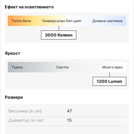
Ефект на осветлението
Топло бяло
Универсален бял цвят
Дневна светлина
3000 Келвин
Яркост
Тъмно
Светло
Много ярко
1200 Lumen
Размери
Височина (в см):
47
Диаметър (в см):
15