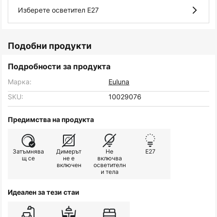
Изберете осветител E27
Подобни продукти
Подробности за продукта
Марка:
Euluna
SKU:
10029076
Предимства на продукта
Затъмнява
Димерът
Не
E27
щ се
не е
включва
включен
осветителн
и тела
Идеален за тези стаи