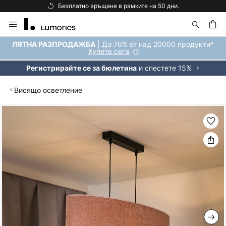
Безплатно връщане в рамките на 50 дни.
Прескачане
към
съдържанието
ене
| До 70% от над 20000 продукти*
ЛЯТНА РАЗПРОДАЖБА
Купете сега
и спестете 15%
Регистрирайте се за бюлетина
Висящо осветление
Преминете
към
края
на
галерията
на
изображенията