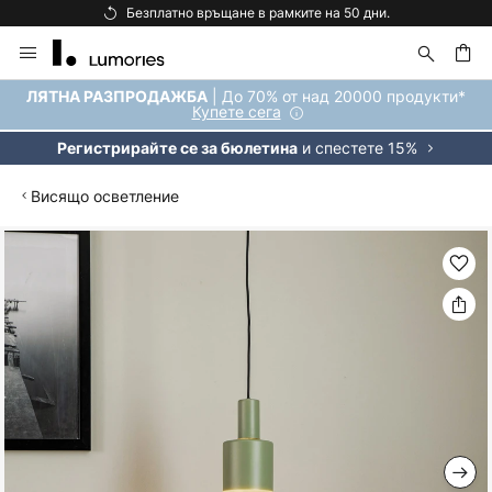
Безплатно връщане в рамките на 50 дни.
Прескачане
към
съдържанието
ене
| До 70% от над 20000 продукти*
ЛЯТНА РАЗПРОДАЖБА
Купете сега
и спестете 15%
Регистрирайте се за бюлетина
Висящо осветление
Преминете
към
края
на
галерията
на
изображенията