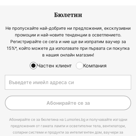
Бюлетин
Не пропускайте най-добрите ни предложения, ексклузивни
промоции и най-новите тенденции в осветлението.
Регистрирайте се сега и ние ще ви изпратим ваучер за
15%*, който можете да използвате при първата си покупка
в нашия онлайн магазин!
Частен клиент
Компания
Абонирайте се за
Абонирайте се за бюлетина на Lumories.bg и получавайте изгодни
предложения от гамата лампи и осветителни тела, вентилатори,
соларни системи и продукти за интелигентен дом, ваучери за