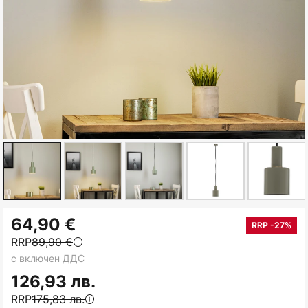
Преминете
64,90 €
към
RRP -27%
RRP
89,90 €
началото
с включен ДДС
на
галерия
126,93 лв.
със
RRP
175,83 лв.