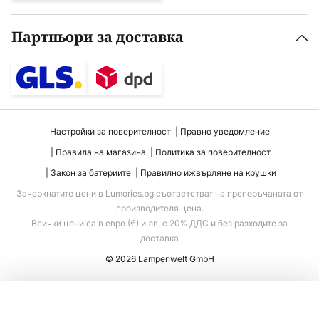
Партньори за доставка
Настройки за поверителност
Правно уведомление
Правила на магазина
Политика за поверителност
Закон за батериите
Правилно ижвърляне на крушки
Зачеркнатите цени в Lumories.bg съответстват на препоръчаната от
производителя цена.
Всички цени са в евро (€) и лв, с 20% ДДС и без разходите за
доставка
© 2026 Lampenwelt GmbH
Добавяне към количката