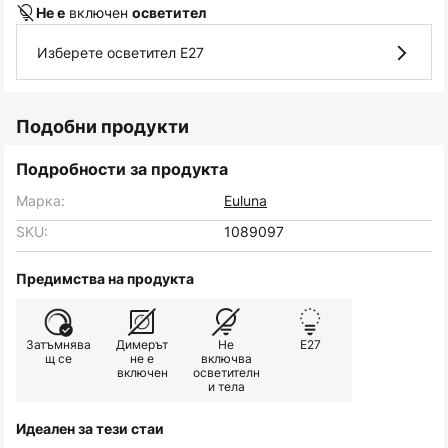
включен
Не е
осветител
Изберете осветител E27
Подобни продукти
Подробности за продукта
Марка:
Euluna
SKU:
1089097
Предимства на продукта
Затъмнява
Димерът
Не
E27
щ се
не е
включва
включен
осветителн
и тела
Идеален за тези стаи