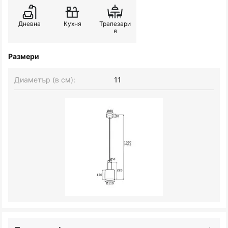
Дневна
Кухня
Трапезари
я
Размери
Диаметър (в см):
11