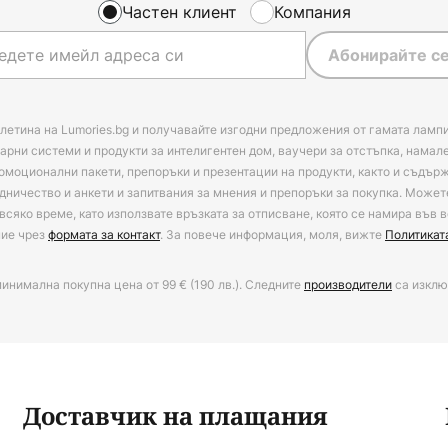
Частен клиент
Компания
Абонирайте се
летина на Lumories.bg и получавайте изгодни предложения от гамата лампи
арни системи и продукти за интелигентен дом, ваучери за отстъпка, намал
омоционални пакети, препоръки и презентации на продукти, както и съдъ
дничество и анкети и запитвания за мнения и препоръки за покупка. Может
всяко време, като използвате връзката за отписване, която се намира във в
ние чрез
формата за контакт
. За повече информация, моля, вижте
Политикат
минимална покупна цена от 99 € (190 лв.). Следните
производители
са изклю
Доставчик на плащания