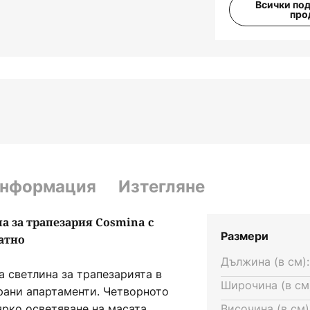
Всички по
про
информация
Изтегляне
 за трапезария Cosmina с
Размери
атно
Дължина (в см):
а светлина за трапезарията в
Широчина (в см
рани апартаменти. Четворното
ярко осветяване на масата,
Височина (в см)