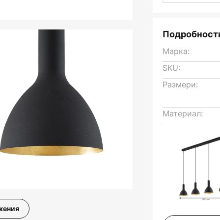
Подробности
Марка:
SKU:
Размери:
Материал:
жения