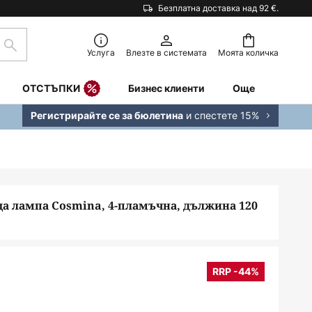
Безплатна доставка над 92 €.
Търсене
Услуга
Влезте в системата
Моята количка
ОТСТЪПКИ
Бизнес клиенти
Още
и спестете 15%
Регистрирайте се за бюлетина
ща лампа Cosmina, 4-пламъчна, дължина 120
RRP -44%