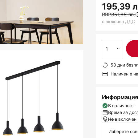
195,39 л
RRP
351,85 лв.
с включен ДДС
1
50 дни безп
Наличен е н
Информация 
В наличност
Време за дост
включен
Не е
Изберете осв