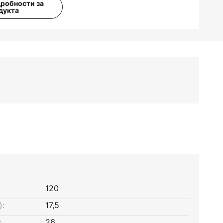
дробности за
дукта
120
):
17,5
:
26