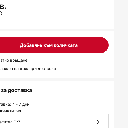
в.
Добавяне към количката
латно връщане
аложен платеж при доставка
за доставка
авка: 4 - 7 дни
осветител
етител E27