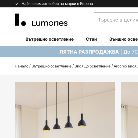
Прескачане
Най-големият избор на марки в Европа
към
Търсене
съдържанието
в
целия
магазин...
Вътрешно осветление
Стаи
Външно осве
| До 7
ЛЯТНА РАЗПРОДАЖБА
Начало
Вътрешно осветление
Висящо осветление
Arcchio вися
Преминете
към
края
на
галерията
на
изображенията