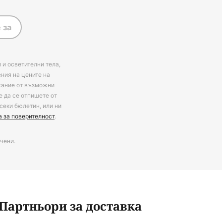
 за
 и осветителни тела,
ения на цените на
ржание от възможни
е да се отпишете от
секи бюлетин, или ни
а за поверителност
.
чени.
Партньори за доставка