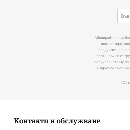
Абонирайте се за бю
вентилатори, сол
продуктите или пр
партньори за сътру
получаването му по 
изпратите съобще
*От 
Контакти и обслужване