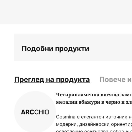
Преминете
към
началото
на
галерия
със
снимки
Подобни продукти
Преглед на продукта
Повече 
Четирипламенна висяща лампа
метални абажури в черно и зл
Cosmina е елегантен източник н
модерни, дизайнерски ориенти
осветление осигурява добро и 