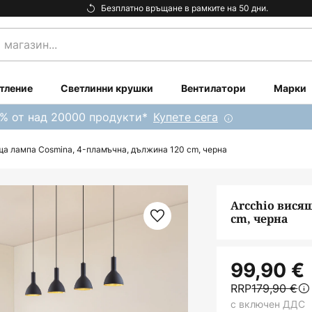
Безплатно връщане в рамките на 50 дни.
тление
Светлинни крушки
Вентилатори
Марки
0% от над 20000 продукти*
Купете сега
ща лампа Cosmina, 4-пламъчна, дължина 120 cm, черна
Arcchio вися
cm, черна
99,90 €
RRP
179,90 €
с включен ДДС