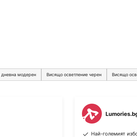
 дневна модерен
Висящо осветление черен
Висящо осв
Lumories.b
Най-големият изб