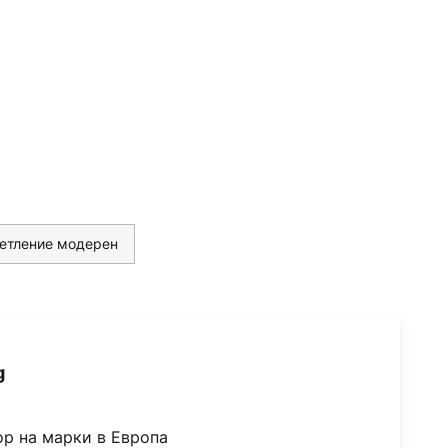
етление модерен
g
ор на марки в Европа