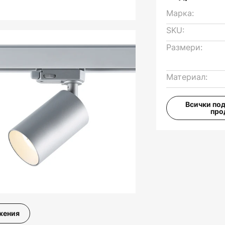
Марка:
SKU:
Размери:
Материал:
Всички по
про
жения