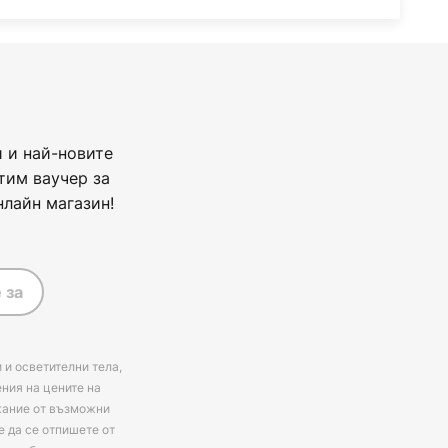
 и най-новите
тим ваучер за
нлайн магазин!
 за
 и осветителни тела,
ения на цените на
ржание от възможни
е да се отпишете от