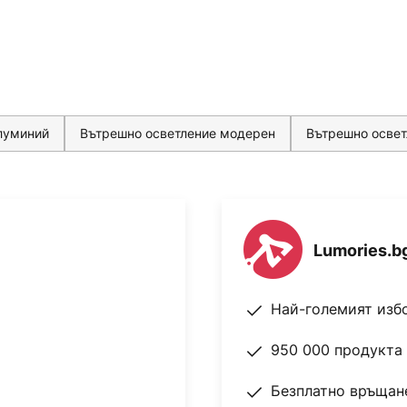
луминий
Вътрешно осветление модерен
Вътрешно освет
Lumories.b
Най-големият изб
950 000 продукта 
Безплатно връщане