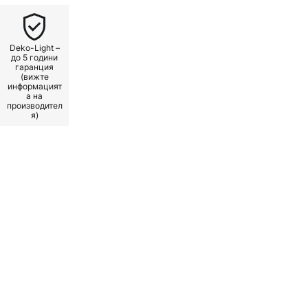
Deko-Light –
до 5 години
гаранция
(вижте
информацият
а на
производител
я)