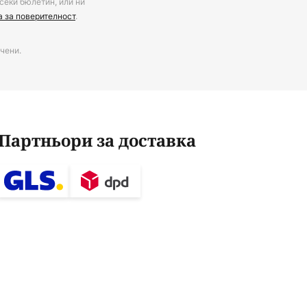
секи бюлетин, или ни
а за поверителност
.
чени.
Партньори за доставка