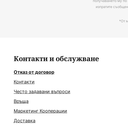
получаването му по 
изпратите съобще
*От 
Контакти и обслужване
Отказ от договор
Контакти
Често задавани въпроси
Връща
Маркетинг Кооперации
Доставка