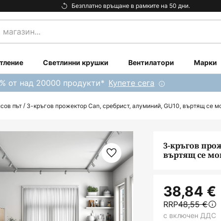
Безплатно връщане в рамките на 50 дни.
тление
Светлинни крушки
Вентилатори
Марки
0% от над 20000 продукти*
Купете сега
сов път
3-кръгов прожектор Can, сребрист, алуминий, GU10, въртящ се м
3-кръгов про
въртящ се м
38,84 €
RRP
48,55 €
с включен ДДС