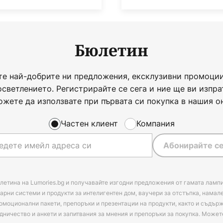
Бюлетин
те най-добрите ни предложения, ексклузивни промоции
осветлението. Регистрирайте се сега и ние ще ви изпра
ожете да използвате при първата си покупка в нашия о
Частен клиент
Компания
Абонирайте се
летина на Lumories.bg и получавайте изгодни предложения от гамата лампи
арни системи и продукти за интелигентен дом, ваучери за отстъпка, намал
омоционални пакети, препоръки и презентации на продукти, както и съдъ
дничество и анкети и запитвания за мнения и препоръки за покупка. Может