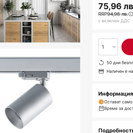
75,96 лв
RRP
94,96 лв.
с включен ДДС
1
50 дни безп
Наличен е н
Информация 
Остават само
Време за дост
Подробности