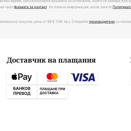
всяко време, като използвате връзката за отписване, която се намира във в
ние чрез
формата за контакт
. За повече информация, моля, вижте
Политикат
минимална покупна цена от 99 € (190 лв.). Следните
производители
са изклю
Доставчик на плащания