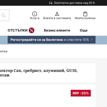
Безплатна доставка над 92 €.
Търсене
Услуга
Влезте в системата
Моята количка
ОТСТЪПКИ
Бизнес клиенти
Още
и спестете 15%
Регистрирайте се за бюлетина
онтаж
жектор Can, сребрист, алуминий, GU10,
онтаж
RRP -20%