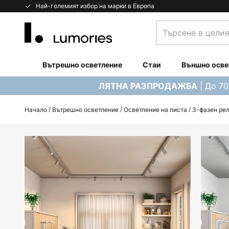
Прескачане
Най-големият избор на марки в Европа
към
Търсене
съдържанието
в
целия
магазин...
Вътрешно осветление
Стаи
Външно осве
| До 7
ЛЯТНА РАЗПРОДАЖБА
Начало
Вътрешно осветление
Осветление на писта
3-фазен рел
Преминете
към
края
на
галерията
на
изображенията