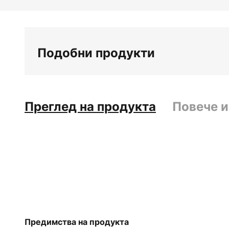
Преминете
към
началото
на
Подобни продукти
галерия
със
снимки
Преглед на продукта
Повече 
Предимства на продукта