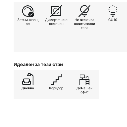
Затъмняващ
Димерът не е
Не включва
GU10
се
включен
осветителни
тела
Идеален за тези стаи
Дневна
Коридор
Домашен
офис