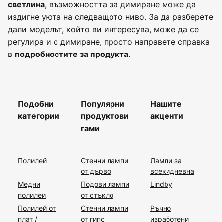
, възможността за димиране може да
светлина
издигне уюта на следващото ниво. За да разберете
дали моделът, който ви интересува, може да се
регулира и с димиране, просто направете справка
в
.
подробностите за продукта
Подобни
Популярни
Нашите
категории
продуктови
акценти
гами
Полилей
Стенни лампи
Лампи за
от дърво
всекидневна
Медни
Подови лампи
Lindby
полилеи
от стъкло
Полилей от
Стенни лампи
Ръчно
плат /
от гипс
изработени