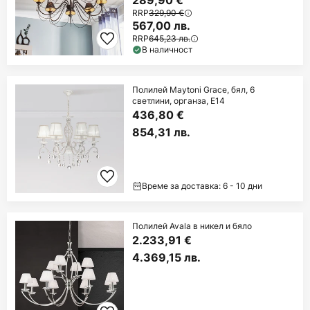
RRP
329,90 €
567,00 лв.
RRP
645,23 лв.
В наличност
Полилей Maytoni Grace, бял, 6
светлини, органза, E14
436,80 €
854,31 лв.
Време за доставка: 6 - 10 дни
Полилей Avala в никел и бяло
2.233,91 €
4.369,15 лв.