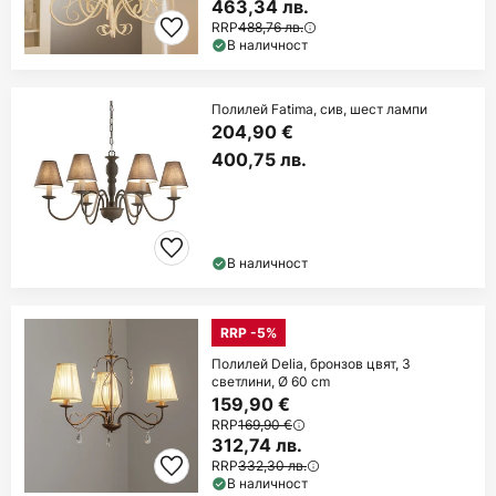
463,34 лв.
RRP
488,76 лв.
В наличност
Полилей Fatima, сив, шест лампи
204,90 €
400,75 лв.
В наличност
RRP -5%
Полилей Delia, бронзов цвят, 3
светлини, Ø 60 cm
159,90 €
RRP
169,90 €
312,74 лв.
RRP
332,30 лв.
В наличност