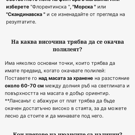
"Флорентинска "
или
изберете
, "Морска "
и се изненадайте от прегледа на
"Скандинавска "
резултатите.
На каква височина трябва да се окачва
полилеят?
Има няколко основни точки, които трябва да
имате предвид, когато окачвате полилей:
Поставете го
на разстояние
над масата за хранене
между долния ръб на светлината и
около 60-70 см
повърхността на масата е добър ориентир.
**Лансанът с абажури от плат трябва да бъде
окачен достатъчно високо в стаята, за да можете
лесно да стоите и да минавате под него.
Кои цветове на нюансите са налични?