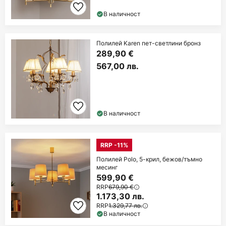
В наличност
Полилей Karen пет-светлини бронз
289,90 €
567,00 лв.
В наличност
RRP -11%
Полилей Polo, 5-крил, бежов/тъмно
месинг
599,90 €
RRP
679,90 €
1.173,30 лв.
RRP
1.329,77 лв.
В наличност