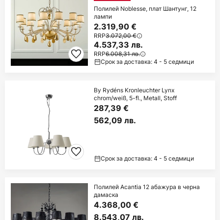
Полилей Noblesse, плат Шантунг, 12
лампи
2.319,90 €
RRP
3.072,00 €
4.537,33 лв.
RRP
6.008,31 лв.
Срок за доставка: 4 - 5 седмици
By Rydéns Kronleuchter Lynx
chrom/weiß, 5-fl., Metall, Stoff
287,39 €
562,09 лв.
Срок за доставка: 4 - 5 седмици
Полилей Acantia 12 абажура в черна
дамаска
4.368,00 €
8.543,07 лв.