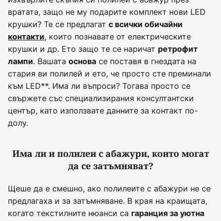
вратата, защо не му подарите комплект нови LED
крушки? Те се предлагат
с всички обичайни
, които познавате от електрическите
контакти
крушки и др. Ето защо те се наричат
ретрофит
. Вашата
се поставя в гнездата на
лампи
основа
стария ви полилей и ето, че просто сте преминали
към LED**. Има ли въпроси? Тогава просто се
свържете със специализирания консултантски
център, като използвате данните за контакт по-
долу.
Има ли и полилеи с абажури, които могат
да се затъмняват?
Щеше да е смешно, ако полилеите с абажури не се
предлагаха и за затъмняване. В края на краищата,
когато текстилните нюанси са
гаранция за уютна