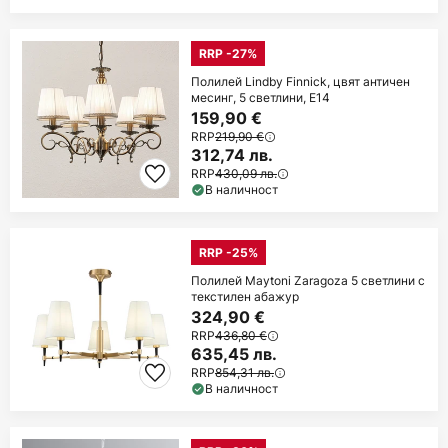
RRP -27%
Полилей Lindby Finnick, цвят античен
месинг, 5 светлини, E14
159,90 €
RRP
219,90 €
312,74 лв.
RRP
430,09 лв.
В наличност
RRP -25%
Полилей Maytoni Zaragoza 5 светлини с
текстилен абажур
324,90 €
RRP
436,80 €
635,45 лв.
RRP
854,31 лв.
В наличност