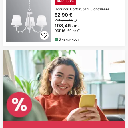
RRP -36%
Полилей Cortez, бял, 3 светлини
52,90 €
RRP
82,67 €
103,46 лв.
RRP
161,69 лв.
В наличност