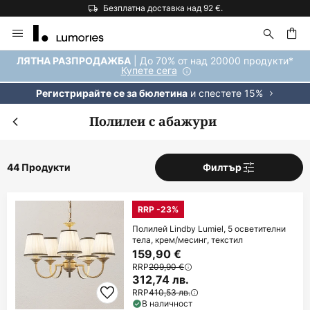
Безплатна доставка над 92 €.
Прескачане
към
съдържанието
ене
| До 70% от над 20000 продукти*
ЛЯТНА РАЗПРОДАЖБА
Купете сега
и спестете 15%
Регистрирайте се за бюлетина
Полилеи с абажури
44 Продукти
Филтър
RRP -23%
Полилей Lindby Lumiel, 5 осветителни
тела, крем/месинг, текстил
159,90 €
RRP
209,90 €
312,74 лв.
RRP
410,53 лв.
В наличност