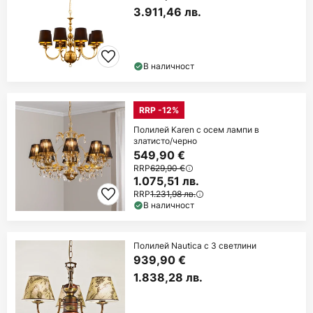
3.911,46 лв.
В наличност
RRP -12%
Полилей Karen с осем лампи в
златисто/черно
549,90 €
RRP
629,90 €
1.075,51 лв.
RRP
1.231,98 лв.
В наличност
Полилей Nautica с 3 светлини
939,90 €
1.838,28 лв.