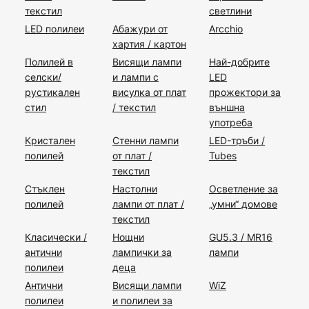
текстил
светлини
LED полилеи
Абажури от
Arcchio
хартия / картон
Полилей в
Висящи лампи
Най-добрите
селски/
и лампи с
LED
рустикален
висулка от плат
прожектори за
стил
/ текстил
външна
употреба
Кристален
Стенни лампи
LED-тръби /
полилей
от плат /
Tubes
текстил
Стъклен
Настолни
Осветление за
полилей
лампи от плат /
„умни“ домове
текстил
Класически /
Нощни
GU5.3 / MR16
антични
лампички за
лампи
полилеи
деца
Антични
Висящи лампи
WiZ
полилеи
и полилеи за