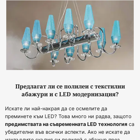
Предлагат ли се полилеи с текстилни
абажури и с LED модернизация?
Искате ли най-накрая да се осмелите да
преминете към LED? Това много ни радва, защото
са
предимствата на съвременната LED технология
убедителни във всички аспекти. Ако не искате да
изхвърлите скъпия си полилей с абажур през