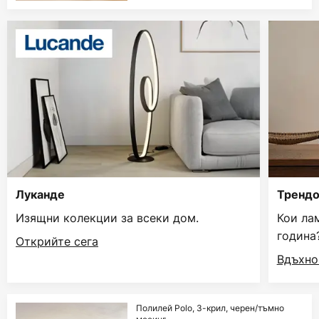
Луканде
Трендо
Изящни колекции за всеки дом.
Кои ла
година
Открийте сега
Вдъхно
Полилей Polo, 3-крил, черен/тъмно