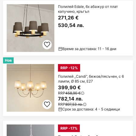
Полилей Edale, 6x абажур от плат
капучино, кръгъл
271,26 €
530,54 лв.
Време за доставка: 11 - 16 дни
Нов
RRP -12%
Полилей „Candi“, бежов/пясъчен, с 6
лампи, Ø 85 см, E27
399,90 €
RRP
458,90 €
782,14 лв.
RRP
897,53 лв.
Срок за доставка: 4 - 5 седмици
RRP -17%