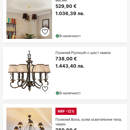
месинг
529,90 €
1.036,39 лв.
В наличност
Полилей Plymouth с шест лампи
738,00 €
1.443,40 лв.
В наличност
RRP -12%
Полилей Bona, осем осветителни тела,
черен
289,90 €