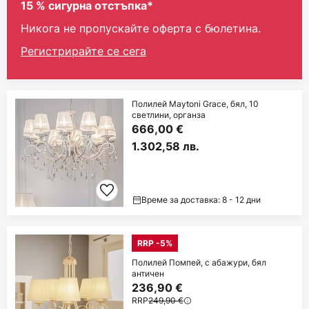
15 % сигурна отстъпка*
Никога не пропускайте оферта с бюлетина.
Регистрирайте се сега
Полилей Maytoni Grace, бял, 10
светлини, органза
666,00 €
1.302,58 лв.
Време за доставка: 8 - 12 дни
RRP -5%
Полилей Помпей, с абажури, бял
античен
236,90 €
RRP
249,90 €