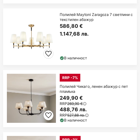
Полилей Maytoni Zaragoza 7 светлини с
текстилен абажур
586,80 €
1.147,68 лв.
В наличност
RRP -7%
Полилей Чикаго, ленен абажур с пет
пламъка
249,90 €
RRP
269,90 €
488,76 лв.
RRP
527,88 лв.
В наличност
RRP -3%