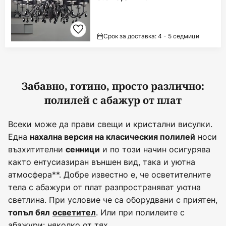
Срок за доставка: 4 - 5 седмици
Забавно, готино, просто различно:
полилей с абажур от плат
Всеки може да прави свещи и кристални висулки.
Една
носи
нахална версия на класическия полилей
възхитителни
и по този начин осигурява
сенници
както ентусиазиран външен вид, така и уютна
атмосфера**. Добре известно е, че осветителните
тела с абажури от плат разпространяват уютна
светлина. При условие че са оборудвани с приятен,
. Или при полилеите с
топъл бял
осветител
абажури: няколко от тях.