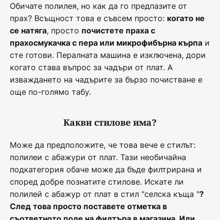
Обичате полилея, но как да го предпазите от
прах? Всъщност това е съвсем просто:
когато не
, просто
се натяга
почистете праха с
и
прахосмукачка с пера или микрофибърна кърпа
сте готови. Пералната машина е изключена, дори
когато става въпрос за чадъри от плат. А
изваждането на чадърите за бързо почистване е
още по-голямо табу.
Какви стилове има?
Може да предположите, че това вече е стилът:
полилеи с абажури от плат. Тази необичайна
подкатегория обаче може да бъде филтрирана и
според добре познатите стилове. Искате ли
полилей с абажур от плат в стил "селска къща "
?
След това просто поставете отметка в
съответното поле на филтъра в магазина. Или