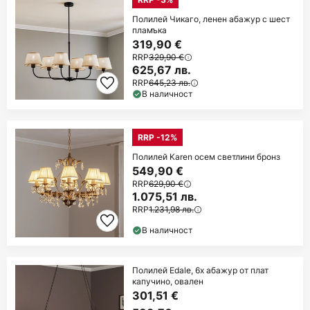
Полилей Чикаго, ленен абажур с шест
пламъка
319,90 €
RRP
329,90 €
625,67 лв.
RRP
645,23 лв.
В наличност
RRP -12%
Полилей Karen осем светлини бронз
549,90 €
RRP
629,90 €
1.075,51 лв.
RRP
1.231,98 лв.
В наличност
Полилей Edale, 6x абажур от плат
капучино, овален
301,51 €