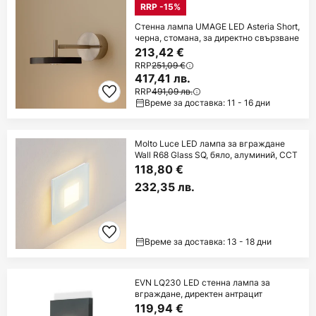
RRP -15%
Стенна лампа UMAGE LED Asteria Short,
черна, стомана, за директно свързване
213,42 €
RRP
251,09 €
417,41 лв.
RRP
491,09 лв.
Време за доставка: 11 - 16 дни
Molto Luce LED лампа за вграждане
Wall R68 Glass SQ, бяло, алуминий, CCT
118,80 €
232,35 лв.
Време за доставка: 13 - 18 дни
EVN LQ230 LED стенна лампа за
вграждане, директен антрацит
119,94 €