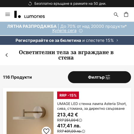
Безплатна доставка над 92 €.
Прескачане
към
съдържанието
ене
| До 70% от над 20000 продукти*
ЛЯТНА РАЗПРОДАЖБА
Купете сега
и спестете 15%
Регистрирайте се за бюлетина
Осветителни тела за вграждане в
стена
116 Продукти
Филтър
RRP -15%
UMAGE LED стенна лампа Asteria Short,
сива, стомана, за директно свързване
213,42 €
RRP
251,09 €
417,41 лв.
RRP
491,09 лв.