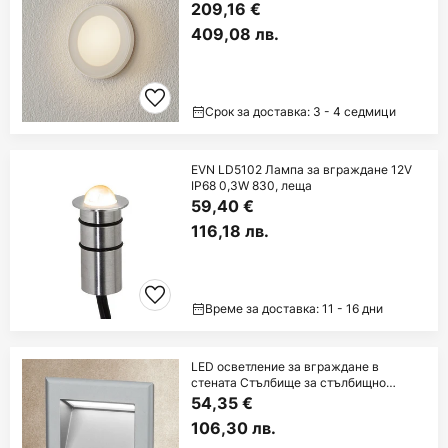
209,16 €
409,08 лв.
Срок за доставка: 3 - 4 седмици
EVN LD5102 Лампа за вграждане 12V
IP68 0,3W 830, леща
59,40 €
116,18 лв.
Време за доставка: 11 - 16 дни
LED осветление за вграждане в
стената Стълбище за стълбищно
осветление
54,35 €
106,30 лв.