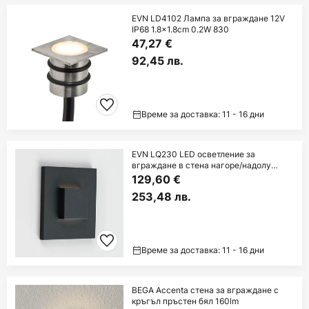
EVN LD4102 Лампа за вграждане 12V
IP68 1.8x1.8cm 0.2W 830
47,27 €
92,45 лв.
Време за доставка: 11 - 16 дни
EVN LQ230 LED осветление за
вграждане в стена нагоре/надолу
антрацит
129,60 €
253,48 лв.
Време за доставка: 11 - 16 дни
BEGA Accenta стена за вграждане с
кръгъл пръстен бял 160lm