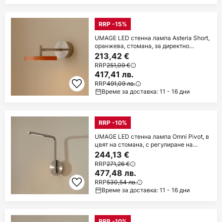
RRP -15%
UMAGE LED стенна лампа Asteria Short,
оранжева, стомана, за директно
свързване
213,42 €
RRP
251,09 €
417,41 лв.
RRP
491,09 лв.
Време за доставка: 11 - 16 дни
RRP -10%
UMAGE LED стенна лампа Omni Pivot, в
цвят на стомана, с регулиране на
яркостта
244,13 €
RRP
271,26 €
477,48 лв.
RRP
530,54 лв.
Време за доставка: 11 - 16 дни
RRP -10%