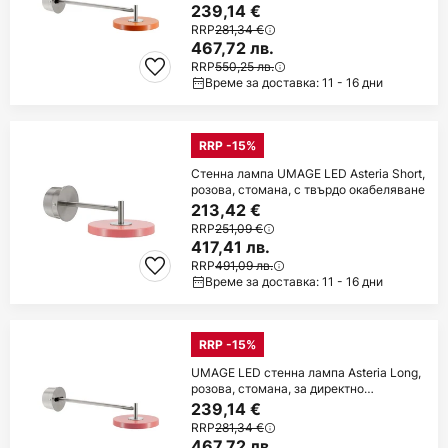
свързване
239,14 €
RRP
281,34 €
467,72 лв.
RRP
550,25 лв.
Време за доставка: 11 - 16 дни
RRP -15%
Стенна лампа UMAGE LED Asteria Short,
розова, стомана, с твърдо окабеляване
213,42 €
RRP
251,09 €
417,41 лв.
RRP
491,09 лв.
Време за доставка: 11 - 16 дни
RRP -15%
UMAGE LED стенна лампа Asteria Long,
розова, стомана, за директно
свързване
239,14 €
RRP
281,34 €
467,72 лв.