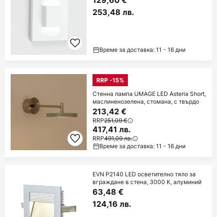
129,60 €
253,48 лв.
Време за доставка: 11 - 16 дни
RRP -15%
Стенна лампа UMAGE LED Asteria Short,
маслиненозелена, стомана, с твърдо
213,42 €
RRP
251,09 €
417,41 лв.
RRP
491,09 лв.
Време за доставка: 11 - 16 дни
EVN P2140 LED осветително тяло за
вграждане в стена, 3000 K, алуминий
63,48 €
124,16 лв.