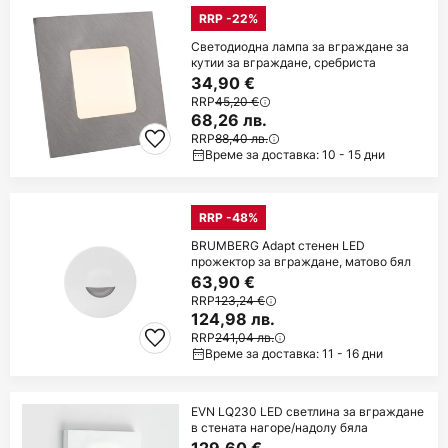
RRP -22%
Светодиодна лампа за вграждане за
кутии за вграждане, сребриста
34,90 €
RRP
45,20 €
68,26 лв.
RRP
88,40 лв.
Време за доставка: 10 - 15 дни
RRP -48%
BRUMBERG Adapt стенен LED
прожектор за вграждане, матово бял
63,90 €
RRP
123,24 €
124,98 лв.
RRP
241,04 лв.
Време за доставка: 11 - 16 дни
EVN LQ230 LED светлина за вграждане
в стената нагоре/надолу бяла