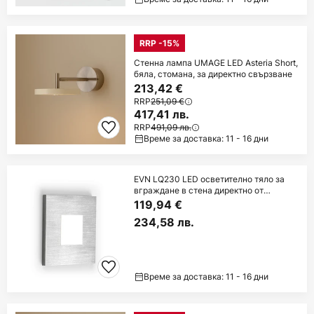
RRP -15%
Стенна лампа UMAGE LED Asteria Short,
бяла, стомана, за директно свързване
213,42 €
RRP
251,09 €
417,41 лв.
RRP
491,09 лв.
Време за доставка: 11 - 16 дни
EVN LQ230 LED осветително тяло за
вграждане в стена директно от
неръждаема
119,94 €
234,58 лв.
Време за доставка: 11 - 16 дни