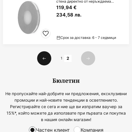
стена директно от неръждаема
стомана
119,94 €
234,58 лв.
Срок за доставка: 6 - 7 седмици
Страница
1
2
Предишна
Следваща
Бюлетин
Не пропускайте най-добрите ни предложения, ексклузивни
промоции и най-новите тенденции в осветлението.
Регистрирайте се сега и ние ще ви изпратим ваучер за
15%*, който можете да използвате при първата си покупка
в нашия онлайн магазин!
Частен клиент
Компания