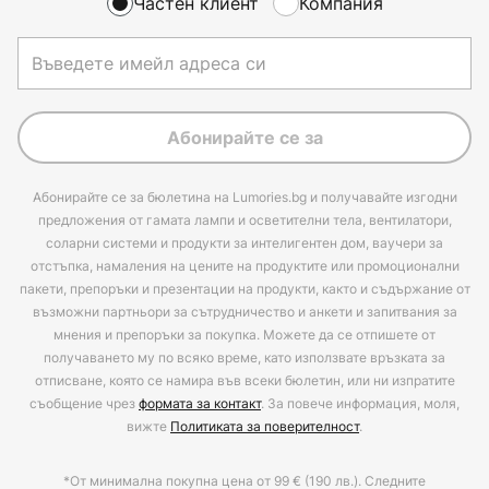
Частен клиент
Компания
Абонирайте се за
Абонирайте се за бюлетина на Lumories.bg и получавайте изгодни
предложения от гамата лампи и осветителни тела, вентилатори,
соларни системи и продукти за интелигентен дом, ваучери за
отстъпка, намаления на цените на продуктите или промоционални
пакети, препоръки и презентации на продукти, както и съдържание от
възможни партньори за сътрудничество и анкети и запитвания за
мнения и препоръки за покупка. Можете да се отпишете от
получаването му по всяко време, като използвате връзката за
отписване, която се намира във всеки бюлетин, или ни изпратите
съобщение чрез
формата за контакт
. За повече информация, моля,
вижте
Политиката за поверителност
.
*От минимална покупна цена от 99 € (190 лв.). Следните