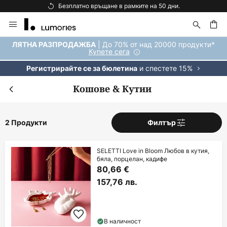
Безплатно връщане в рамките на 50 дни.
Прескачане
към
съдържанието
ене
| До 70% от над 20000 продукти*
ЛЯТНА РАЗПРОДАЖБА
Купете сега
и спестете 15%
Регистрирайте се за бюлетина
Кошове & Кутии
2 Продукти
Филтър
SELETTI Love in Bloom Любов в кутия,
бяла, порцелан, кадифе
80,66 €
157,76 лв.
В наличност