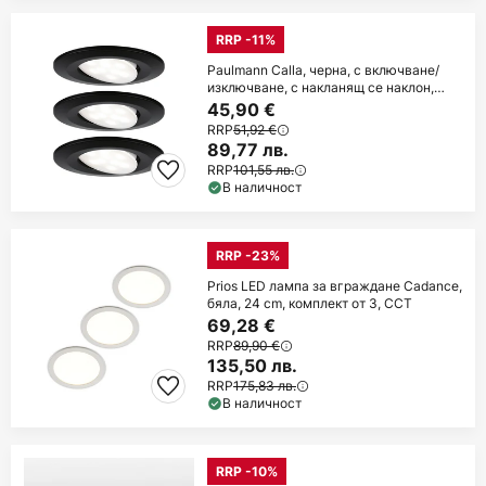
RRP -11%
Paulmann Calla, черна, с включване/
изключване, с накланящ се наклон,
4000 K, 9
45,90 €
RRP
51,92 €
89,77 лв.
RRP
101,55 лв.
В наличност
RRP -23%
Prios LED лампа за вграждане Cadance,
бяла, 24 cm, комплект от 3, CCT
69,28 €
RRP
89,90 €
135,50 лв.
RRP
175,83 лв.
В наличност
RRP -10%