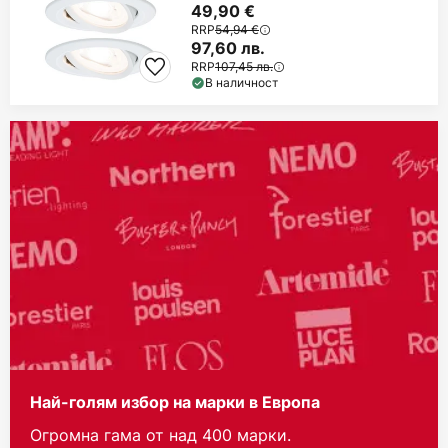
49,90 €
RRP
54,94 €
97,60 лв.
RRP
107,45 лв.
В наличност
Най-голям избор на марки в Европа
Огромна гама от над 400 марки.