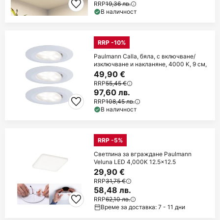
RRP
19,36 лв.
В наличност
RRP -10%
Paulmann Calla, бяла, с включване/
изключване и накланяне, 4000 K, 9 см,
49,90 €
RRP
55,45 €
97,60 лв.
RRP
108,45 лв.
В наличност
RRP -5%
Светлина за вграждане Paulmann
Veluna LED 4,000K 12.5x12.5
29,90 €
RRP
31,75 €
58,48 лв.
RRP
62,10 лв.
Време за доставка: 7 - 11 дни