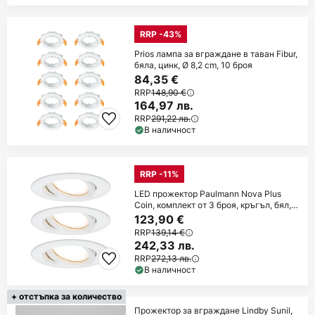
RRP -43%
Prios лампа за вграждане в таван Fibur,
бяла, цинк, Ø 8,2 cm, 10 броя
84,35 €
RRP
148,90 €
164,97 лв.
RRP
291,22 лв.
В наличност
RRP -11%
LED прожектор Paulmann Nova Plus
Coin, комплект от 3 броя, кръгъл, бял,
2700 K,
123,90 €
RRP
139,14 €
242,33 лв.
RRP
272,13 лв.
В наличност
+ отстъпка за количество
Прожектор за вграждане Lindby Sunil,