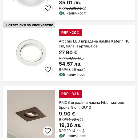
35,01 лв.
RRP
39,90 лв.
В наличност
+ отстъпка за количество
RRP -20%
Arcchio LED вградена лампа Katerin, 10
cm, бяла, въртяща се
27,90 €
RRP
34,90 €
54,57 лв.
RRP
68,26 лв.
В наличност
RRP -33%
PRIOS вградена лампа Fibur, матово
бронз, 9 cm, GU10
9,90 €
RRP
14,90 €
19,36 лв.
RRP
29,14 лв.
В наличност