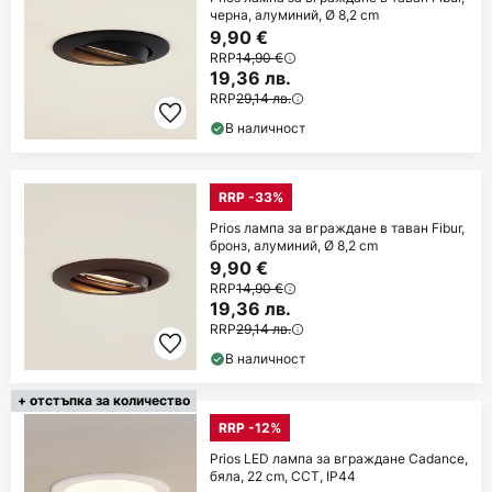
черна, алуминий, Ø 8,2 cm
9,90 €
RRP
14,90 €
19,36 лв.
RRP
29,14 лв.
В наличност
RRP -33%
Prios лампа за вграждане в таван Fibur,
бронз, алуминий, Ø 8,2 cm
9,90 €
RRP
14,90 €
19,36 лв.
RRP
29,14 лв.
В наличност
+ отстъпка за количество
RRP -12%
Prios LED лампа за вграждане Cadance,
бяла, 22 cm, CCT, IP44