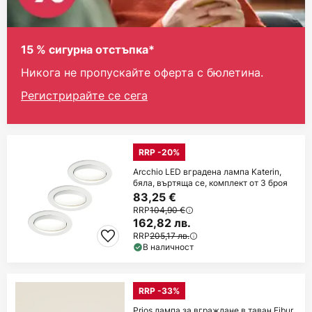
15 % сигурна отстъпка*
Никога не пропускайте оферта с бюлетина.
Регистрирайте се сега
RRP -20%
Arcchio LED вградена лампа Katerin,
бяла, въртяща се, комплект от 3 броя
83,25 €
RRP
104,90 €
162,82 лв.
RRP
205,17 лв.
В наличност
RRP -33%
Prios лампа за вграждане в таван Fibur,