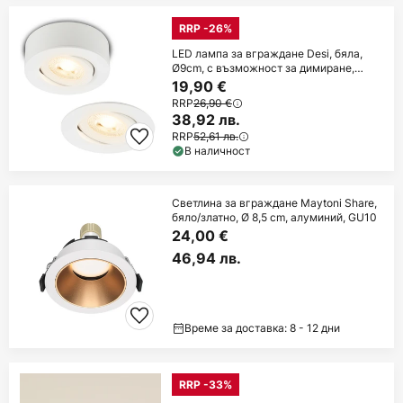
RRP -26%
LED лампа за вграждане Desi, бяла,
Ø9cm, с възможност за димиране,
3000K
19,90 €
RRP
26,90 €
38,92 лв.
RRP
52,61 лв.
В наличност
Светлина за вграждане Maytoni Share,
бяло/златно, Ø 8,5 cm, алуминий, GU10
24,00 €
46,94 лв.
Време за доставка: 8 - 12 дни
RRP -33%