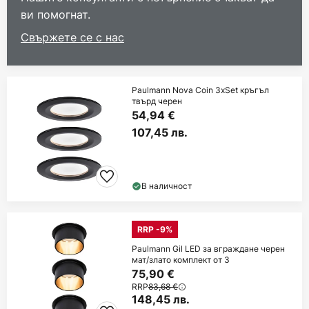
ви помогнат.
Свържете се с нас
Paulmann Nova Coin 3xSet кръгъл
твърд черен
54,94 €
107,45 лв.
В наличност
RRP -9%
Paulmann Gil LED за вграждане черен
мат/злато комплект от 3
75,90 €
RRP
83,68 €
148,45 лв.