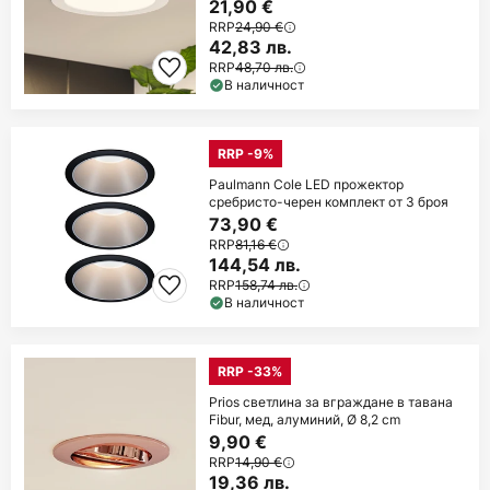
21,90 €
RRP
24,90 €
42,83 лв.
RRP
48,70 лв.
В наличност
RRP -9%
Paulmann Cole LED прожектор
сребристо-черен комплект от 3 броя
73,90 €
RRP
81,16 €
144,54 лв.
RRP
158,74 лв.
В наличност
RRP -33%
Prios светлина за вграждане в тавана
Fibur, мед, алуминий, Ø 8,2 cm
9,90 €
RRP
14,90 €
19,36 лв.