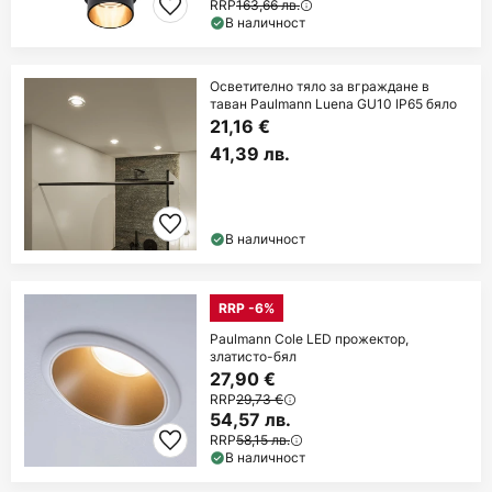
RRP
163,66 лв.
В наличност
Осветително тяло за вграждане в
таван Paulmann Luena GU10 IP65 бяло
21,16 €
41,39 лв.
В наличност
RRP -6%
Paulmann Cole LED прожектор,
златисто-бял
27,90 €
RRP
29,73 €
54,57 лв.
RRP
58,15 лв.
В наличност