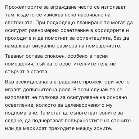
Прожекторите за вграждане често се използват
там, където се изисква ясно насочване на
светлината. При подходящо планиране те могат да
осигурят равномерно осветление в коридорите и
проходите и да помогнат за ориентацията, без да
намаляват визуално размера на помещението.
Таванът остава спокоен, особено в тесни
помещения, тъй като осветителните тела не
стърчат в стаята.
Във всекидневната вградените прожектори често
играят допълнителна роля. В този случай те се
използват не толкова за осигуряване на основно
осветление, колкото за целенасоченото му
подпомагане. Те могат да съпътстват зоните за
сядане, да подчертават повърхностите на стените
или да маркират преходите между зоните.