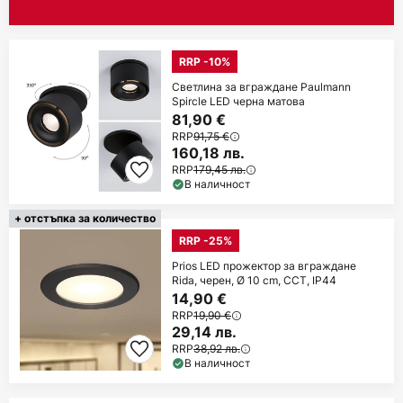
RRP -10%
Светлина за вграждане Paulmann
Spircle LED черна матова
81,90 €
RRP
91,75 €
160,18 лв.
RRP
179,45 лв.
В наличност
+ отстъпка за количество
RRP -25%
Prios LED прожектор за вграждане
Rida, черен, Ø 10 cm, CCT, IP44
14,90 €
RRP
19,90 €
29,14 лв.
RRP
38,92 лв.
В наличност