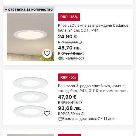
+ отстъпка за количество
RRP -16%
Prios LED лампа за вграждане Cadance,
бяла, 24 cm, CCT, IP44
24,90 €
RRP
29,90 €
48,70 лв.
RRP
58,48 лв.
В наличност
RRP -5%
Paulmann 3-редов спот Nova, кръгъл,
твърд, бял, IP44, GU10, с възможност
за
47,90 €
RRP
50,41 €
93,68 лв.
RRP
98,59 лв.
Време за доставка: 7 - 11 дни