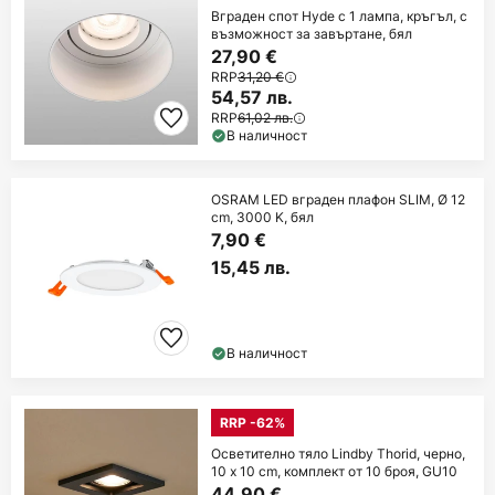
Вграден спот Hyde с 1 лампа, кръгъл, с
възможност за завъртане, бял
27,90 €
RRP
31,20 €
54,57 лв.
RRP
61,02 лв.
В наличност
OSRAM LED вграден плафон SLIM, Ø 12
cm, 3000 K, бял
7,90 €
15,45 лв.
В наличност
RRP -62%
Осветително тяло Lindby Thorid, черно,
10 x 10 cm, комплект от 10 броя, GU10
44,90 €