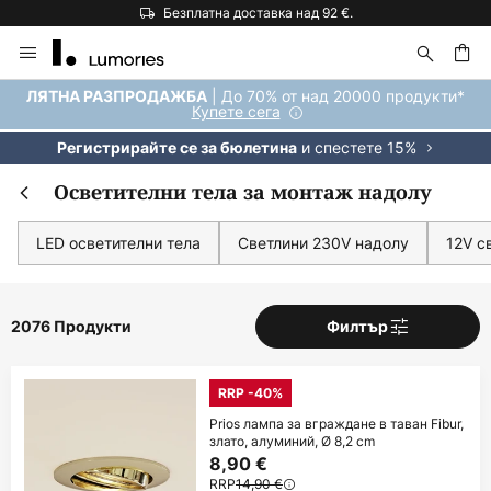
Безплатна доставка над 92 €.
Прескачане
към
съдържанието
ене
| До 70% от над 20000 продукти*
ЛЯТНА РАЗПРОДАЖБА
Купете сега
и спестете 15%
Регистрирайте се за бюлетина
Осветителни тела за монтаж надолу
LED осветителни тела
Светлини 230V надолу
12V с
2076 Продукти
Филтър
RRP -40%
Prios лампа за вграждане в таван Fibur,
злато, алуминий, Ø 8,2 cm
8,90 €
RRP
14,90 €