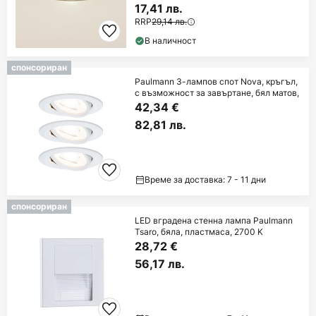
17,41 лв.
RRP
29,14 лв.
В наличност
спонсориран
Paulmann 3-лампов спот Nova, кръгъл,
с възможност за завъртане, бял матов,
42,34 €
82,81 лв.
Време за доставка: 7 - 11 дни
спонсориран
LED вградена стенна лампа Paulmann
Tsaro, бяла, пластмаса, 2700 K
28,72 €
56,17 лв.