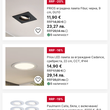
RRP -20%
PRIOS вградена лампа Fibur, черна, 9
cm, GU10
11,90 €
RRP
14,90 €
23,27 лв.
RRP
29,14 лв.
В наличност
RRP -16%
Prios LED лампа за вграждане Cadance,
сребриста, 22 cm, CCT, IP44
14,90 €
RRP
17,90 €
29,14 лв.
RRP
35,01 лв.
В наличност
RRP -19%
Paulmann Calla, бяла, с включване/
изключване и накланяне, 4000 K, Ø 9