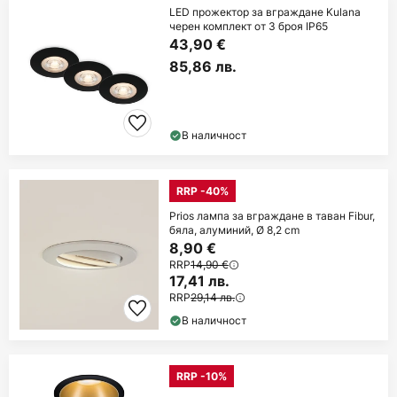
LED прожектор за вграждане Kulana
черен комплект от 3 броя IP65
43,90 €
85,86 лв.
В наличност
RRP -40%
Prios лампа за вграждане в таван Fibur,
бяла, алуминий, Ø 8,2 cm
8,90 €
RRP
14,90 €
17,41 лв.
RRP
29,14 лв.
В наличност
RRP -10%