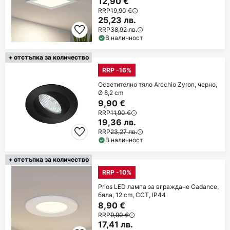
12,90 €
RRP
19,90 €
25,23 лв.
RRP
38,92 лв.
В наличност
+ отстъпка за количество
RRP -16%
Осветително тяло Arcchio Zyron, черно,
Ø 8,2 cm
9,90 €
RRP
11,90 €
19,36 лв.
RRP
23,27 лв.
В наличност
+ отстъпка за количество
RRP -10%
Prios LED лампа за вграждане Cadance,
бяла, 12 cm, CCT, IP44
8,90 €
RRP
9,90 €
17,41 лв.