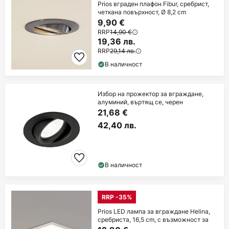
Prios вграден плафон Fibur, сребрист,
четкана повърхност, Ø 8,2 cm
9,90 €
RRP
14,90 €
19,36 лв.
RRP
29,14 лв.
В наличност
Избор на прожектор за вграждане,
алуминий, въртящ се, черен
21,68 €
42,40 лв.
В наличност
RRP -35%
Prios LED лампа за вграждане Helina,
сребриста, 16,5 cm, с възможност за