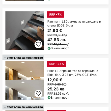
RRP -7%
Paulmann LED лампа за вграждане в
стена EDGE, бяла
21,90 €
RRP
23,68 €
42,83 лв.
RRP
46,31 лв.
В наличност
+ отстъпка за количество
RRP -35%
Prios LED прожектор за вграждане
Rida, бял. Ø 23 cm, 25W, CCT, IP44
12,90 €
RRP
19,90 €
25,23 лв.
RRP
38,92 лв.
В наличност
+ отстъпка за количество