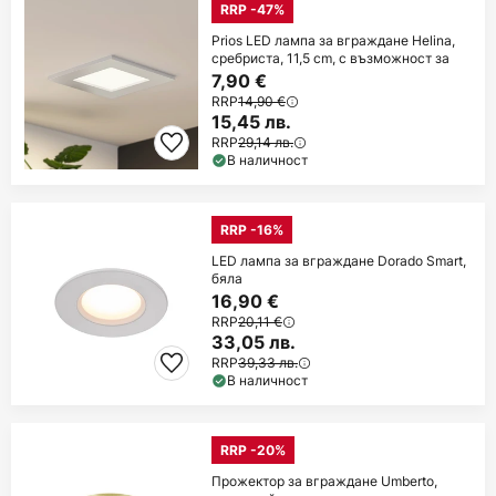
RRP -47%
Prios LED лампа за вграждане Helina,
сребриста, 11,5 cm, с възможност за
7,90 €
RRP
14,90 €
15,45 лв.
RRP
29,14 лв.
В наличност
RRP -16%
LED лампа за вграждане Dorado Smart,
бяла
16,90 €
RRP
20,11 €
33,05 лв.
RRP
39,33 лв.
В наличност
RRP -20%
Прожектор за вграждане Umberto,