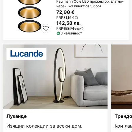
Paulmann Cole LED прожектор, златно-
черен, комплект от 3 броя
72,90 €
RRP
81,16 €
142,58 лв.
RRP
158,74 лв.
В наличност
Луканде
Трендо
Изящни колекции за всеки дом.
Кои ла