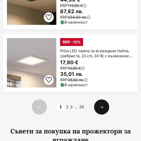
RRP
119,90 €
87,82 лв.
RRP
234,50 лв.
В наличност
RRP -10%
Prios LED лампа за вграждане Helina,
сребриста, 22 cm, 24 W, с възможност
за
17,90 €
RRP
19,90 €
35,01 лв.
RRP
38,92 лв.
В наличност
Страница
1
2
3
...
35
Предишна
Следваща
Съвети за покупка на прожектори за
вграждане