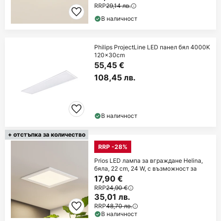
RRP
29,14 лв.
В наличност
Philips ProjectLine LED панел бял 4000K
120x30cm
55,45 €
108,45 лв.
В наличност
+ отстъпка за количество
RRP -28%
Prios LED лампа за вграждане Helina,
бяла, 22 cm, 24 W, с възможност за
17,90 €
RRP
24,90 €
35,01 лв.
RRP
48,70 лв.
В наличност