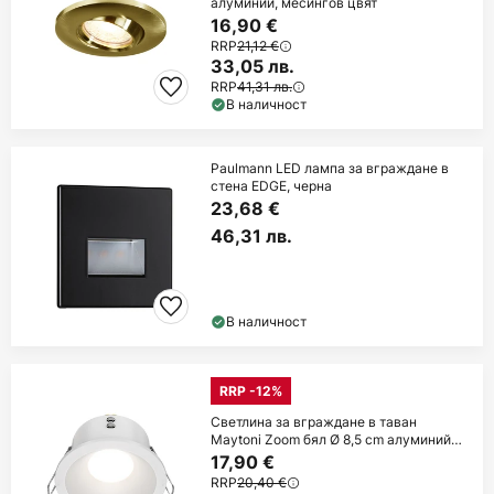
алуминий, месингов цвят
16,90 €
RRP
21,12 €
33,05 лв.
RRP
41,31 лв.
В наличност
Paulmann LED лампа за вграждане в
стена EDGE, черна
23,68 €
46,31 лв.
В наличност
RRP -12%
Светлина за вграждане в таван
Maytoni Zoom бял Ø 8,5 cm алуминий
IP65 GU10
17,90 €
RRP
20,40 €