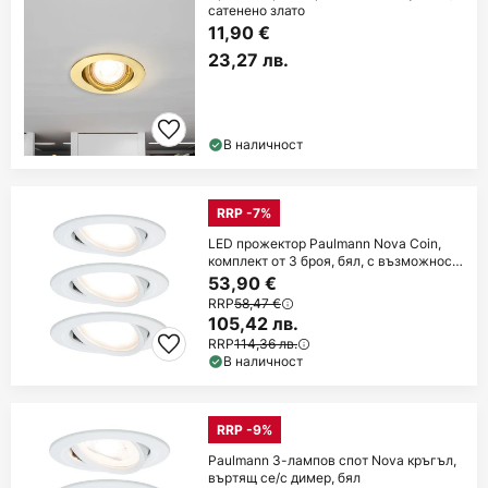
сатенено злато
11,90 €
23,27 лв.
В наличност
RRP -7%
LED прожектор Paulmann Nova Coin,
комплект от 3 броя, бял, с възможност
за
53,90 €
RRP
58,47 €
105,42 лв.
RRP
114,36 лв.
В наличност
RRP -9%
Paulmann 3-лампов спот Nova кръгъл,
въртящ се/с димер, бял