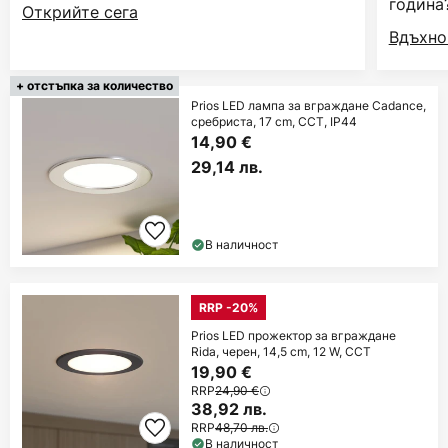
година
Открийте сега
Вдъхно
+ отстъпка за количество
Prios LED лампа за вграждане Cadance,
сребриста, 17 cm, CCT, IP44
14,90 €
29,14 лв.
В наличност
RRP -20%
Prios LED прожектор за вграждане
Rida, черен, 14,5 cm, 12 W, CCT
19,90 €
RRP
24,90 €
38,92 лв.
RRP
48,70 лв.
В наличност